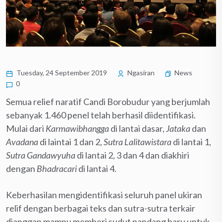
Tuesday, 24 September 2019
Ngasiran
News
0
Semua relief naratif Candi Borobudur yang berjumlah
sebanyak 1.460 penel telah berhasil diidentifikasi.
Mulai dari
Karmawibhangga
di lantai dasar,
Jataka
dan
Avadana
di laintai 1 dan 2,
Sutra Lalitawistara
di lantai 1,
Sutra Gandawyuha
di lantai 2, 3 dan 4 dan diakhiri
dengan
Bhadracari
di lantai 4.
Keberhasilan mengidentifikasi seluruh panel ukiran
relif dengan berbagai teks dan sutra-sutra terkair
dianggap mampu memberi sudut pandang baru untuk