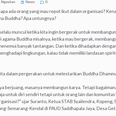
Ngasiran
News
0
apa ada orang yang mau repot ikut dalam organisasi? Ken
ma Buddha? Apa untungnya?
selalu muncul ketika kita ingin bergerak untuk membangu
Di agama Buddha misalnya, ketika mau bergerak, membang
menemui banyak tantangan. Dan ketika dihadapkan denga
enghadapi lingkungan, kalau tidak memiliki landasan spirit
l kita dalam pergerakan untuk melestarikan Buddha Dhamm
ya berjuang, masanya membangun karya. Tetapi bagaiman
 untuk diri sendiri tetapi untuk orang lain dan komunitas
rganisasi?” ujar Suranto, Ketua STAB Syailendra, Kopeng,
g-Semarang-Kendal di PAUD Saddhapala Jaya, Desa Get