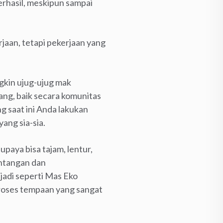
erhasil, meskipun sampai
erjaan, tetapi pekerjaan yang
gkin ujug-ujug mak
ang, baik secara komunitas
g saat ini Anda lakukan
ang sia-sia.
paya bisa tajam, lentur,
antangan dan
adi seperti Mas Eko
roses tempaan yang sangat