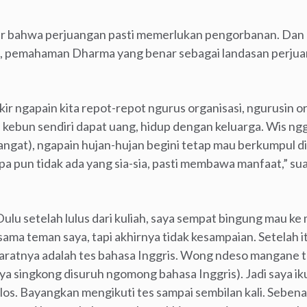
bahwa perjuangan pasti memerlukan pengorbanan. Dan ka
at, pemahaman Dharma yang benar sebagai landasan perjua
ir ngapain kita repot-repot ngurus organisasi, ngurusin 
 di kebun sendiri dapat uang, hidup dengan keluarga. Wis 
ngat), ngapain hujan-hujan begini tetap mau berkumpul di s
pa pun tidak ada yang sia-sia, pasti membawa manfaat,” s
lu setelah lulus dari kuliah, saya sempat bingung mau ke m
ama teman saya, tapi akhirnya tidak kesampaian. Setelah it
yaratnya adalah tes bahasa Inggris. Wong ndeso mangane 
 singkong disuruh ngomong bahasa Inggris). Jadi saya ikut 
lolos. Bayangkan mengikuti tes sampai sembilan kali. Seben