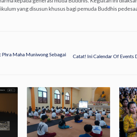
rma kepada generasi muda Buddhis. Kegiatan ini dilaksan
rikulum yang disusun khusus bagi pemuda Buddhis pedesa
et Phra Maha Muniwong Sebagai
Catat! Ini Calendar Of Events