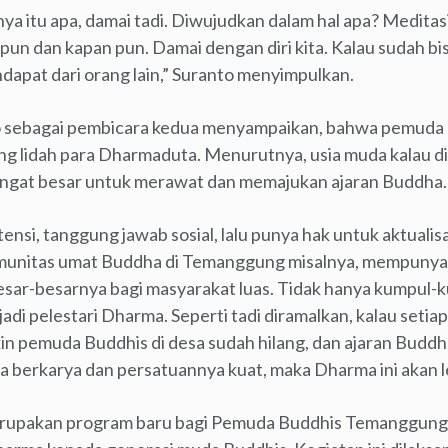
ya itu apa, damai tadi. Diwujudkan dalam hal apa? Meditasi
pun dan kapan pun. Damai dengan diri kita. Kalau sudah bis
dapat dari orang lain,” Suranto menyimpulkan.
 sebagai pembicara kedua menyampaikan, bahwa pemuda B
 lidah para Dharmaduta. Menurutnya, usia muda kalau di
ngat besar untuk merawat dan memajukan ajaran Buddha.
si, tanggung jawab sosial, lalu punya hak untuk aktualisasi
komunitas umat Buddha di Temanggung misalnya, mempunyai
sar-besarnya bagi masyarakat luas. Tidak hanya kumpul-
jadi pelestari Dharma. Seperti tadi diramalkan, kalau setiap
in pemuda Buddhis di desa sudah hilang, dan ajaran Buddh
sa berkarya dan persatuannya kuat, maka Dharma ini akan les
merupakan program baru bagi Pemuda Buddhis Temanggun