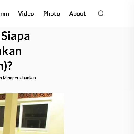
umn
Video
Photo
About
 Siapa
nkan
n)?
kan Mempertahankan