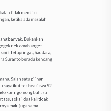
lau tidak memiliki
ngan, ketika ada masalah
orang banyak. Bukankan
nggogok nek omah anget
ini? Tetapi ingat, Saudara,
uara Suranto beradu kencang
ana. Salah satu pilihan
u saya ikut tes beasiswa S2
telo kon ngomong bahasa
tes, sekali dua kali tidak
arnya malu juga sama