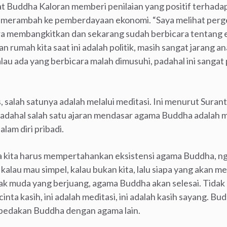
at Buddha Kaloran memberi penilaian yang positif terha
h merambah ke pemberdayaan ekonomi. “Saya melihat perge
ra membangkitkan dan sekarang sudah berbicara tentang 
n rumah kita saat ini adalah politik, masih sangat jarang 
alau ada yang berbicara malah dimusuhi, padahal ini sangat 
as, salah satunya adalah melalui meditasi. Ini menurut Sura
padahal salah satu ajaran mendasar agama Buddha adalah m
am diri pribadi.
 kita harus mempertahankan eksistensi agama Buddha, ng
lau mau simpel, kalau bukan kita, lalu siapa yang akan
ak muda yang berjuang, agama Buddha akan selesai. Tidak
nta kasih, ini adalah meditasi, ini adalah kasih sayang. Budd
mbedakan Buddha dengan agama lain.