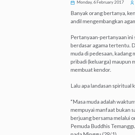
Monday, 6 February 2017
Banyak orang bertanya, ken
andil mengembangkan aga
Pertanyaan-pertanyaan ini 
berdasar agama tertentu. 
muda di pedesaan, kadang 
pribadi (keluarga) maupun m
membuat kendor.
Lalu apa landasan spiritua
“Masa muda adalah waktun
mempuyai manfaat bukan saja
berjuang bersama melalui o
Pemuda Buddhis Temanggun
pada Minggu (29/1).