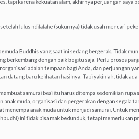
tes, tapi karena kekuatan alam, akhirnya perjuangan saya b
n setelah lulus ndilalahe (sukurnya) tidak usah mencari pek
pemuda Buddhis yang saat ini sedang bergerak. Tidak mun
ung berkembang dengan baik begitu saja. Perlu proses panj
rorganisasi adalah tempaan bagi Anda, dan perjuangan yan
 datang baru kelihatan hasilnya. Tapi yakinlah, tidak ada y
embuat samurai besi itu harus ditempa sedemikian rupa su
an anak muda, organisasi dan pergerakan dengan segala t
pat menempa anak muda untuk menjadi samurai. Untuk menj
budhi) ini tidak bisa mak bedunduk, tetapi memerlukan p