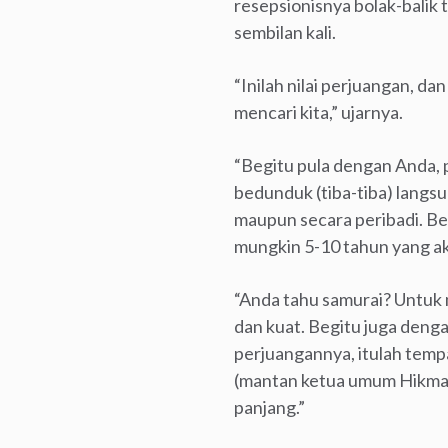
resepsionisnya bolak-balik 
sembilan kali.
“Inilah nilai perjuangan, da
mencari kita,” ujarnya.
“Begitu pula dengan Anda, 
bedunduk (tiba-tiba) langs
maupun secara peribadi. Be
mungkin 5-10 tahun yang akan
“Anda tahu samurai? Untuk m
dan kuat. Begitu juga deng
perjuangannya, itulah tem
(mantan ketua umum Hikmah
panjang.”