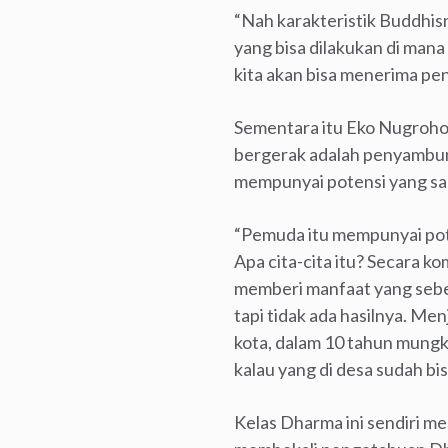
“Nah karakteristik Buddhisn
yang bisa dilakukan di mana 
kita akan bisa menerima pen
Sementara itu Eko Nugroho
bergerak adalah penyambung
mempunyai potensi yang sa
“Pemuda itu mempunyai poten
Apa cita-cita itu? Secara 
memberi manfaat yang sebe
tapi tidak ada hasilnya. Men
kota, dalam 10 tahun mungk
kalau yang di desa sudah bi
Kelas Dharma ini sendiri 