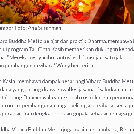
 Sumber Foto: Ana Surahman
ra Buddha Metta belajar dan praktik Dharma, membawa be
alui program Tali Cinta Kasih memberikan dukungan kepa
a. “Mereka menyambut antusias. Ini menjadi satu jalan 
 pembangunan vihara” Weny bercerita.
ta Kasih, membawa dampak besar bagi Vihara Buddha Met
n dana yang datang di awal-awal kerjasama disalurkan un
lantai ruang Dhammasala yang sudah rusak karena penuru
nakan untuk pembangunan pagar keliling area vihara, sert
apura dari batu lengkap dengan gupala sebagai penjaga g
 Buddha Vihara Buddha Metta juga makin berkembang. Berb