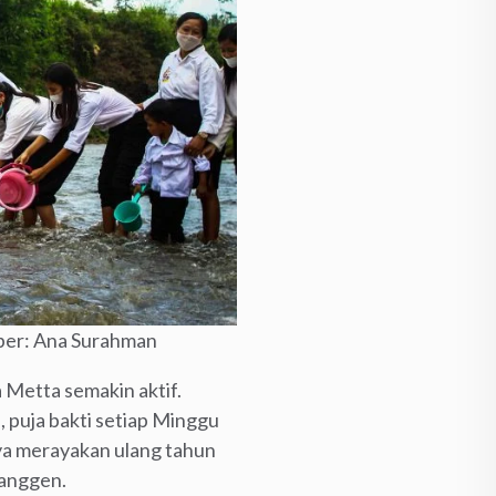
mber: Ana Surahman
 Metta semakin aktif.
, puja bakti setiap Minggu
ya merayakan ulang tahun
ranggen.