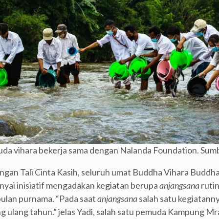
muda vihara bekerja sama dengan Nalanda Foundation. Su
engan Tali Cinta Kasih, seluruh umat Buddha Vihara Buddha
ai inisiatif mengadakan kegiatan berupa
anjangsana
rutin
bulan purnama. “Pada saat
anjangsana
salah satu kegiatann
g ulang tahun.” jelas Yadi, salah satu pemuda Kampung M