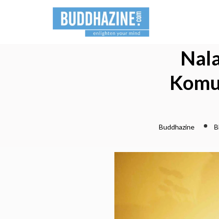
Nal
Komun
Buddhazine
B