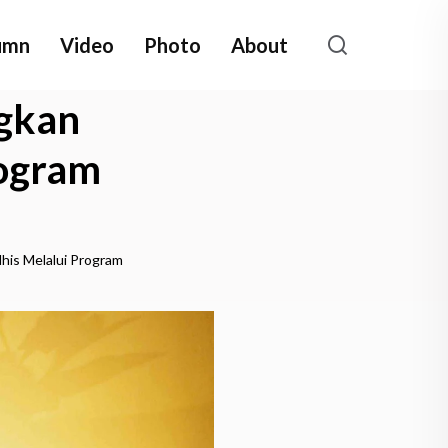
umn
Video
Photo
About
gkan
rogram
is Melalui Program