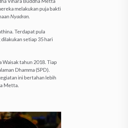
ddha Vihara Buddha Metta
mereka melakukan puja bakti
anaan
Nyadran
.
athina. Terdapat pula
dilakukan setiap 35 hari
ya Waisak tahun 2018. Tiap
dalaman Dhamma (SPD).
egiatan ini bertahan lebih
ha Metta.