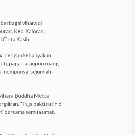
berbagai vihara di
ran, Kec. Kaloran,
 Cinta Kasih.
ama dengan kebanyakan
ti, pagar, ataupun ruang
eka mempunyai sejumlah
 Vihara Buddha Metta
iliran. “Puja bakti rutin di
kti bersama semua umat.