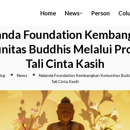
Home
News
Person
Col
anda Foundation Kemban
itas Buddhis Melalui P
Tali Cinta Kasih
log
News
Nalanda Foundation Kembangkan Komunitas Buddh
Tali Cinta Kasih