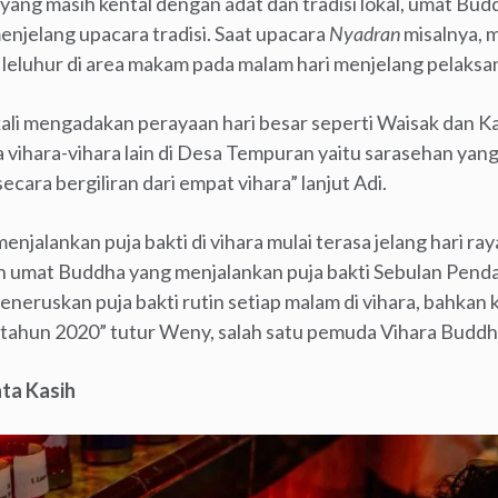
ang masih kental dengan adat dan tradisi lokal, umat Bu
enjelang upacara tradisi. Saat upacara
Nyadran
misalnya, 
leluhur di area makam pada malam hari menjelang pelaks
 kali mengadakan perayaan hari besar seperti Waisak dan K
ihara-vihara lain di Desa Tempuran yaitu sarasehan yang 
cara bergiliran dari empat vihara” lanjut Adi.
enjalankan puja bakti di vihara mulai terasa jelang hari ra
n umat Buddha yang menjalankan puja bakti Sebulan Pen
eneruskan puja bakti rutin setiap malam di vihara, bahkan k
l tahun 2020” tutur Weny, salah satu pemuda Vihara Budd
nta Kasih