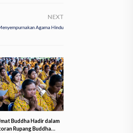
NEXT
Menyempurnakan Agama Hindu
Umat Buddha Hadir dalam
Bhante Sri Subalaratano
coran Rupang Buddha…
Pimpin Pengecoran Rupa