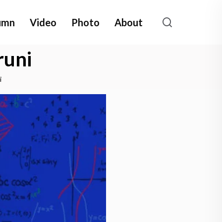
umn
Video
Photo
About
runi
i