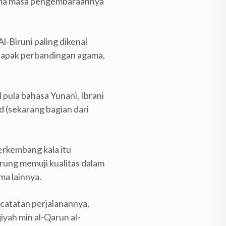
lama masa pengembaraannya
Al-Biruni paling dikenal
, bapak perbandingan agama,
 pula bahasa Yunani, Ibrani
d (sekarang bagian dari
erkembang kala itu
rung memuji kualitas dalam
ma lainnya.
catatan perjalanannya,
iyah min al-Qarun al-