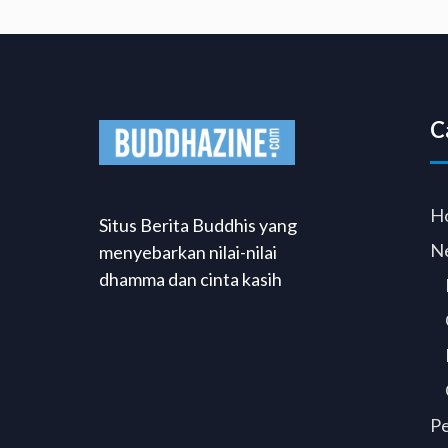
C
H
Situs Berita Buddhis yang
N
menyebarkan nilai-nilai
dhamma dan cinta kasih
P