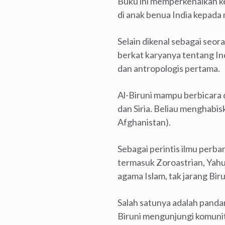
Buku ini memperkenalkan k
di anak benua India kepada 
Selain dikenal sebagai seora
berkat karyanya tentang Ind
dan antropologis pertama.
Al-Biruni mampu berbicara d
dan Siria. Beliau menghabis
Afghanistan).
Sebagai perintis ilmu perb
termasuk Zoroastrian, Yahu
agama Islam, tak jarang Bi
Salah satunya adalah panda
Biruni mengunjungi komunitas