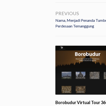
PREVIOUS
Nama, Menjadi Penanda Tumb
Perdesaan Temanggung
ti HUT Ke-82 Dharmaraja
ng, LLCS Vihara…
Borobudur Virtual Tour 360
y, 11 June 2026