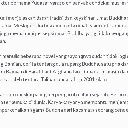
kter bernama Yudasaf yang oleh banyak cendekia muslim
runi menjelaskan dasar tradisi dan keyakinan umat Buddha
ama. Meskipun dia tidak meminta umat Islam untuk men
dia juga memahami persepsi umat Buddha yang tidak menga
ah.
nah menulis beberapa novel yang sayangnya sudah tidak lagi
g Bamian, cerita tentang dua rupang Buddha, satu pria dan
di Bamian di Barat Laut Afghanistan. Rupang ini masih dap
rkan oleh tentara Taliban pada tahun 2001 silam.
alah satu muslim paling berpengaruh dalam sejarah. Beliau 
ia terkemuka di dunia. Karya-karyanya membantu menje
perkenalkan agama Buddha dari kacamata seorang cende