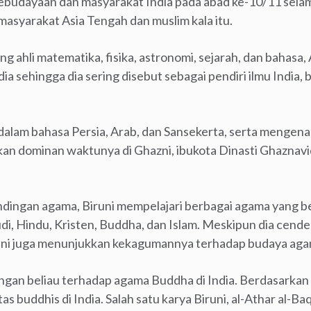
ebudayaan dan masyarakat India pada abad ke-10/11 se
masyarakat Asia Tengah dan muslim kala itu.
ng ahli matematika, fisika, astronomi, sejarah, dan bahasa, 
ia sehingga dia sering disebut sebagai pendiri ilmu India
alam bahasa Persia, Arab, dan Sansekerta, serta mengenal
kan dominan waktunya di Ghazni, ibukota Dinasti Ghaznavi
andingan agama, Biruni mempelajari berbagai agama yang b
di, Hindu, Kristen, Buddha, dan Islam. Meskipun dia cende
runi juga menunjukkan kekagumannya terhadap budaya aga
ngan beliau terhadap agama Buddha di India. Berdasarkan 
 buddhis di India. Salah satu karya Biruni, al-Athar al-Baq