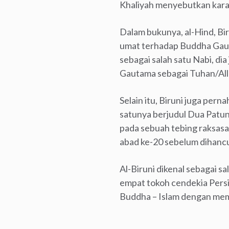
Khaliyah menyebutkan kara
Dalam bukunya, al-Hind, Bi
umat terhadap Buddha Gaut
sebagai salah satu Nabi, 
Gautama sebagai Tuhan/All
Selain itu, Biruni juga per
satunya berjudul Dua Patun
pada sebuah tebing raksasa 
abad ke-20 sebelum dihancu
Al-Biruni dikenal sebagai s
empat tokoh cendekia Pers
Buddha – Islam dengan mem