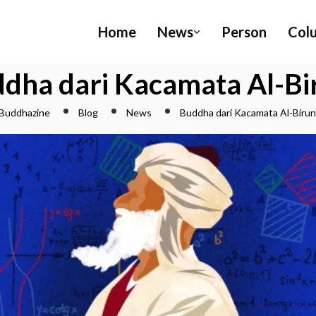
Home
News
Person
Col
dha dari Kacamata Al-Bi
Buddhazine
Blog
News
Buddha dari Kacamata Al-Birun