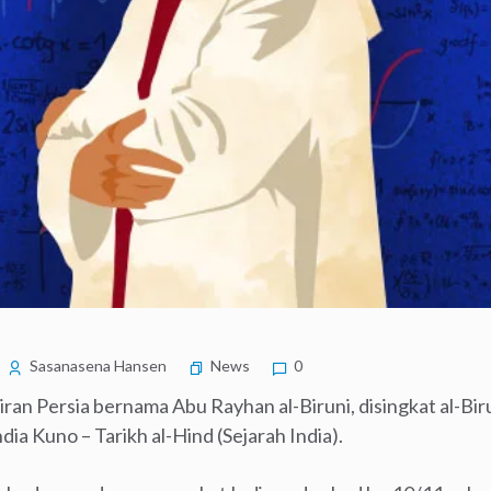
Sasanasena Hansen
News
0
iran Persia bernama Abu Rayhan al-Biruni, disingkat al-Bi
ia Kuno – Tarikh al-Hind (Sejarah India).