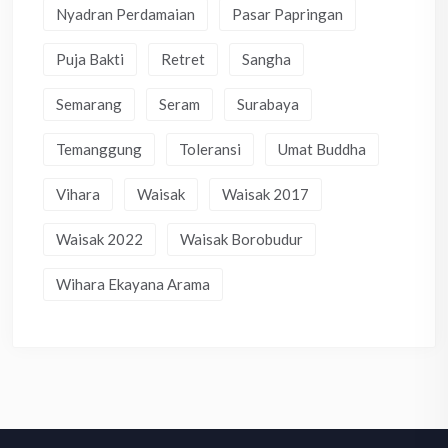
Nyadran Perdamaian
Pasar Papringan
Puja Bakti
Retret
Sangha
Semarang
Seram
Surabaya
Temanggung
Toleransi
Umat Buddha
Vihara
Waisak
Waisak 2017
Waisak 2022
Waisak Borobudur
Wihara Ekayana Arama