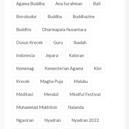
Agama Buddha
Ana Surahman
Bali
Borobudur
Buddha
Buddhazine
Buddhis
Dharmapala Nusantara
Dusun Krecek
Guru
Ibadah
Indonesia
Jepara
Kaloran
Kemenag
Kementerian Agama
Kini
Krecek
Magha Puja
Maluku
Meditasi
Mendut
Mindful Festival
Muhammad Mukhlisin
Nalanda
Ngasiran
Nyadran
Nyadran 2022