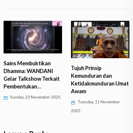
Sains Membuktikan
Tujuh Prinsip
Dhamma: WANDANI
Kemunduran dan
Gelar Talkshow Terkait
Ketidakmunduran Umat
Pembentukan…
Awam
Sunday, 23 November 2025
Tuesday, 11 November
2025