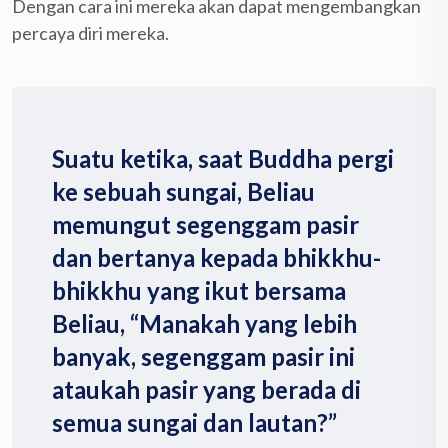
Dengan cara ini mereka akan dapat mengembangkan
percaya diri mereka.
Suatu ketika, saat Buddha pergi
ke sebuah sungai, Beliau
memungut segenggam pasir
dan bertanya kepada bhikkhu-
bhikkhu yang ikut bersama
Beliau, “Manakah yang lebih
banyak, segenggam pasir ini
ataukah pasir yang berada di
semua sungai dan lautan?”