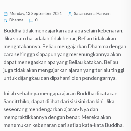
Monday, 13 September 2021
Sasanasena Hansen
Dharma
0
Buddha tidak mengajarkan apa-apa selain kebenaran.
Jika suatu hal adalah tidak benar, Beliau tidak akan
mengatakannya. Beliau mengajarkan Dhamma dengan
cara sehingga siapapun yang merenungkannya akan
dapat menegaskan apa yang Beliau katakan. Beliau
juga tidak akan mengajarkan ajaran yang terlalu tinggi
untuk dijangkau dan dipahami oleh pendengarnya.
Inilah sebabnya mengapa ajaran Buddha dikatakan
Sanditthiko, dapat dilihat dari sisi sini dan kini. Jika
seseorang mendengarkan ajaran-Nya dan
mempraktikkannya dengan benar. Mereka akan
menemukan kebenaran dari setiap kata-kata Buddha.