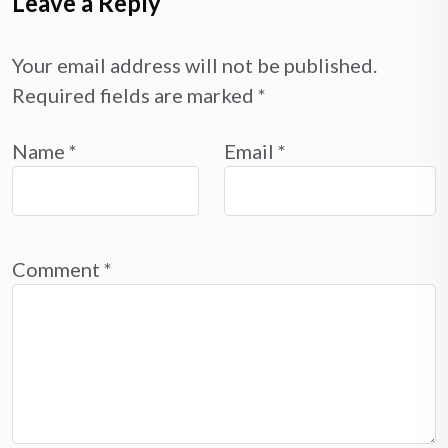
Leave a Reply
Your email address will not be published.
Required fields are marked
*
Name
*
Email
*
Comment
*