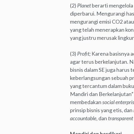
(2)
Planet
berarti mengelola
diperbarui. Mengurangi has
mengurangi emisi CO2 atau
yang telah menerapkan konsep
yang justru merusak lingku
(3)
Profit;
Karena basisnya a
agar terus berkelanjutan. N
bisnis dalam SE juga harus 
keberlangsungan sebuah pro
yang tercantum dalam buku 
Mandiri dan Berkelanjutan
membedakan
social enterpri
prinsip bisnis yang etis, dan
accountable
, dan
transparent