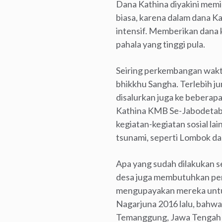
Dana Kathina diyakini memili
biasa, karena dalam dana K
intensif. Memberikan dana 
pahala yang tinggi pula.
Seiring perkembangan waktu
bhikkhu Sangha. Terlebih j
disalurkan juga ke beberap
Kathina KMB Se-Jabodetabe
kegiatan-kegiatan sosial la
tsunami, seperti Lombok da
Apa yang sudah dilakukan se
desa juga membutuhkan pen
mengupayakan mereka untuk 
Nagarjuna 2016 lalu, bahwa 
Temanggung, Jawa Tengah y