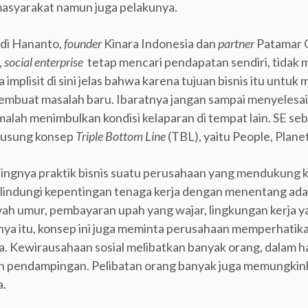
masyarakat namun juga pelakunya.
ndi Hananto,
founder
Kinara Indonesia dan
partner
Patamar C
,
social enterprise
tetap mencari pendapatan sendiri, tidak 
 implisit di sini jelas bahwa karena tujuan bisnis itu untu
mbuat masalah baru. Ibaratnya jangan sampai menyelesai
malah menimbulkan kondisi kelaparan di tempat lain. SE s
gusung konsep
Triple Bottom Line
(TBL), yaitu People, Planet
ngnya praktik bisnis suatu perusahaan yang mendukung k
melindungi kepentingan tenaga kerja dengan menentang ada
h umur, pembayaran upah yang wajar, lingkungan kerja y
anya itu, konsep ini juga meminta perusahaan memperhatik
a. Kewirausahaan sosial melibatkan banyak orang, dalam hal
 pendampingan. Pelibatan orang banyak juga memungkinka
a.