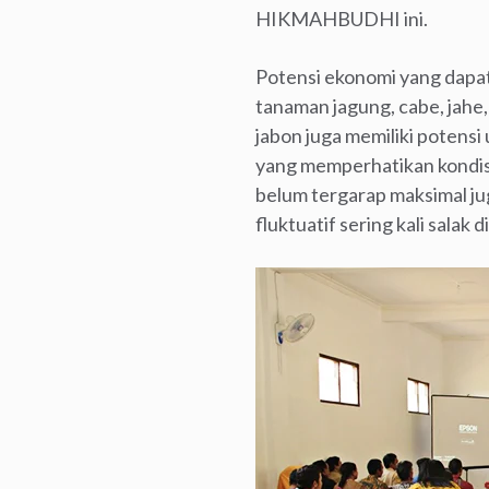
HIKMAHBUDHI ini.
Potensi ekonomi yang dapat
tanaman jagung, cabe, jahe,
jabon juga memiliki potens
yang memperhatikan kondisi
belum tergarap maksimal jug
fluktuatif sering kali sala