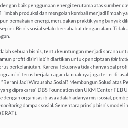
 dengan baik penggunaan energi terutama atas sumber day
il limbah produksi dan mengolah kembali menjadi limbah y
pun pemakaian energi, merupakan praktik yang banyak di
 ini. Bisnis sosial selalu bersahabat dengan alam. Tidak a
ngan.
dalah sebuah bisnis, tentu keuntungan menjadi sarana un
amun profit disini lebih diartikan untuk penciptaan
fair trad
terus berkelanjutan. Karena fokusnya tidak hanya soal prof
gram ini terus berjalan agar dampaknya juga terus dirasa
“Berani Jadi Wirausaha Sosial? Membangun Solusi atas Pe
” yang diprakarsai DBS Foundation dan UKM Center FEB U
se
dengan organisasi biasa adalah adanya misi sosial, pe
monitoring
dampak sosial. Sementara prinsip bisnis model i
(ERAT).