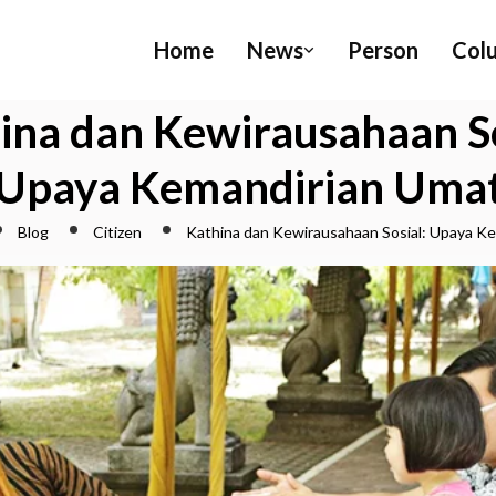
Home
News
Person
Col
ina dan Kewirausahaan So
Upaya Kemandirian Uma
Blog
Citizen
Kathina dan Kewirausahaan Sosial: Upaya K