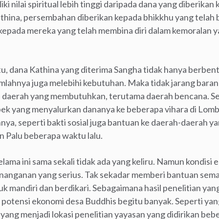
ki nilai spiritual lebih tinggi daripada dana yang diberikan
athina, persembahan diberikan kepada bhikkhu yang telah b
kepada mereka yang telah membina diri dalam kemoralan yan
, dana Kathina yang diterima Sangha tidak hanya berbent
umlahnya juga melebihi kebutuhan. Maka tidak jarang baran
a daerah yang membutuhkan, terutama daerah bencana. Sep
k yang menyalurkan dananya ke beberapa vihara di Lombo
innya, seperti bakti sosial juga bantuan ke daerah-daerah 
n Palu beberapa waktu lalu.
lama ini sama sekali tidak ada yang keliru. Namun kondisi e
anganan yang serius. Tak sekadar memberi bantuan semat
mandiri dan berdikari. Sebagaimana hasil penelitian yan
potensi ekonomi desa Buddhis begitu banyak. Seperti yang
ang menjadi lokasi penelitian yayasan yang didirikan be