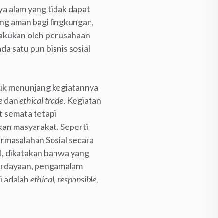
a alam yang tidak dapat
ang aman bagi lingkungan,
lakukan oleh perusahaan
da satu pun bisnis sosial
tuk menunjang kegiatannya
e
dan
ethical trade
. Kegiatan
it semata tetapi
kan masyarakat. Seperti
rmasalahan Sosial secara
I, dikatakan bahwa yang
mberdayaan, pengamalam
ni adalah
ethical, responsible,