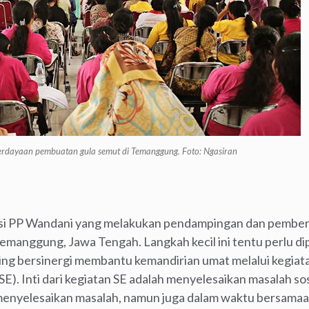
dayaan pembuatan gula semut di Temanggung. Foto: Ngasiran
siasi PP Wandani yang melakukan pendampingan dan pemb
manggung, Jawa Tengah. Langkah kecil ini tentu perlu dip
aling bersinergi membantu kemandirian umat melalui kegiat
SE). Inti dari kegiatan SE adalah menyelesaikan masalah s
ut menyelesaikan masalah, namun juga dalam waktu bersam