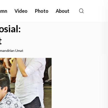
umn
Video
Photo
About
sial:
t
emandirian Umat