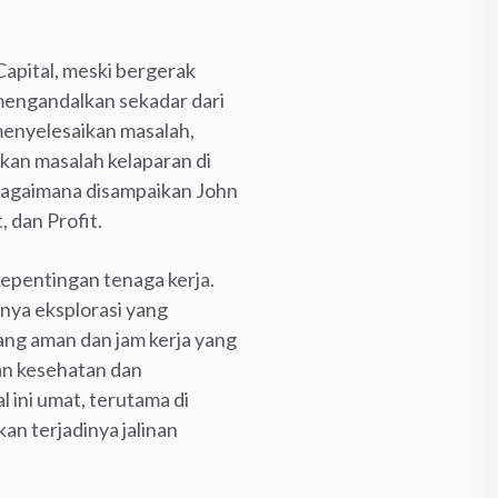
apital, meski bergerak
mengandalkan sekadar dari
k menyelesaikan masalah,
kan masalah kelaparan di
ebagaimana disampaikan John
, dan Profit.
epentingan tenaga kerja.
nya eksplorasi yang
ang aman dan jam kerja yang
an kesehatan dan
 ini umat, terutama di
n terjadinya jalinan