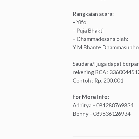
Rangkaian acara:
– Yifo
– Puja Bhakti
– Dhammadesana oleh:
Y.M Bhante Dhammasubho
Saudara/i juga dapat berpar
rekening BCA : 3360044512 
Contoh : Rp. 200.001
For More Info:
Adhitya – 081280769834
Benny – 089636126934