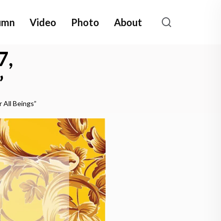
umn
Video
Photo
About
7,
”
 All Beings”