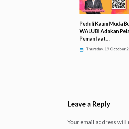
ay, 23 November 2023
Peduli Kaum Muda Buddhi
WALUBI Adakan Pelatiha
Pemanfaat…
Thursday, 19 October 2023
Leave a Reply
Your email address will 