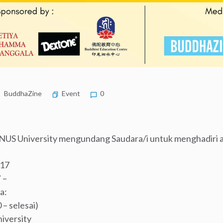
BuddhaZine
Event
0
 University mengundang Saudara/i untuk menghadiri a
017
 –
a:
– selesai)
iversity