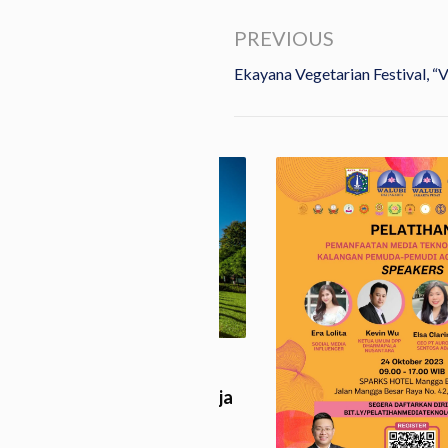
PREVIOUS
Ekayana Vegetarian Festival, “
aran Gratis, MBMI
an 700 Peserta Pabbajja
ra…