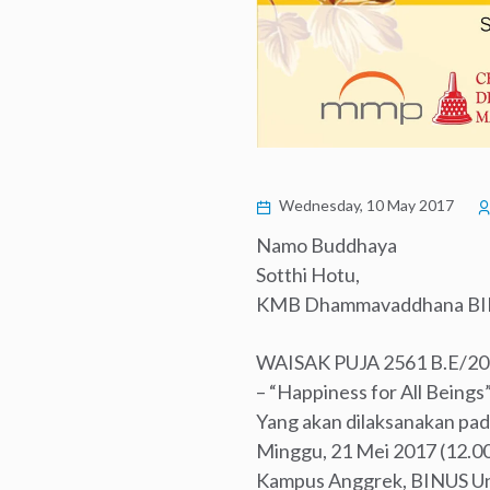
Wednesday, 10 May 2017
Namo Buddhaya
Sotthi Hotu,
KMB Dhammavaddhana BINUS
WAISAK PUJA 2561 B.E/2
– “Happiness for All Beings”
Yang akan dilaksanakan pad
Minggu, 21 Mei 2017 (12.00 
Kampus Anggrek, BINUS Un