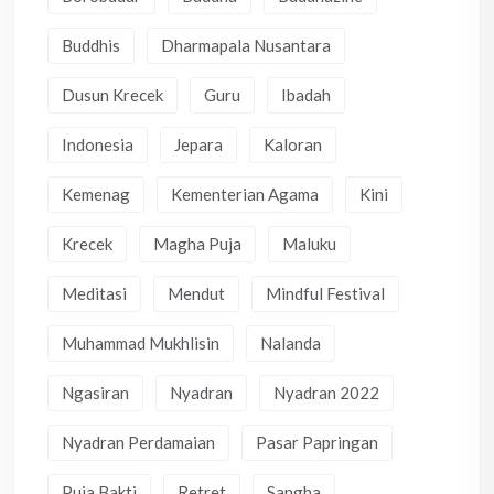
Buddhis
Dharmapala Nusantara
Dusun Krecek
Guru
Ibadah
Indonesia
Jepara
Kaloran
Kemenag
Kementerian Agama
Kini
Krecek
Magha Puja
Maluku
Meditasi
Mendut
Mindful Festival
Muhammad Mukhlisin
Nalanda
Ngasiran
Nyadran
Nyadran 2022
Nyadran Perdamaian
Pasar Papringan
Puja Bakti
Retret
Sangha