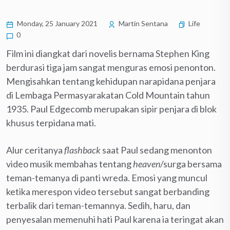
Monday, 25 January 2021
Martin Sentana
Life
0
Film ini diangkat dari novelis bernama Stephen King
berdurasi tiga jam sangat menguras emosi penonton.
Mengisahkan tentang kehidupan narapidana penjara
di Lembaga Permasyarakatan Cold Mountain tahun
1935. Paul Edgecomb merupakan sipir penjara di blok
khusus terpidana mati.
Alur ceritanya
flashback
saat Paul sedang menonton
video musik membahas tentang
heaven
/surga bersama
teman-temanya di panti wreda. Emosi yang muncul
ketika merespon video tersebut sangat berbanding
terbalik dari teman-temannya. Sedih, haru, dan
penyesalan memenuhi hati Paul karena ia teringat akan