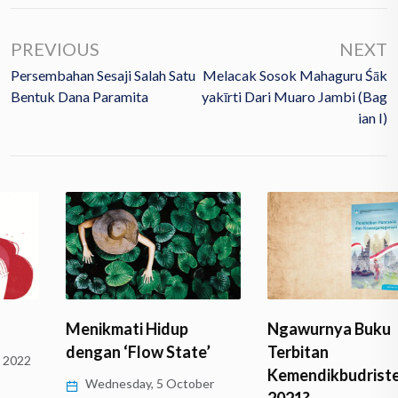
PREVIOUS
NEXT
Persembahan Sesaji Salah Satu
Melacak Sosok Mahaguru Śāk
Bentuk Dana Paramita
Yakīrti Dari Muaro Jambi (Bag
Ian I)
Menikmati Hidup
Ngawurnya Buku
dengan ‘Flow State’
Terbitan
Kemendikbudristek
Wednesday, 5 October
2021?