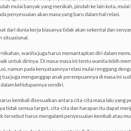
udah mulai banyak yang menikah, pindah ke lain kota, mulai
da penyesuaian akan masa yang baru dalam hal relasi.
at dari dunia kerja biasanya tidak akan sekental dan senya
n situasional.
pernikahan, wanita juga harus memantapkan diri dalam mem
baik untuk dirinya. Di masa-masa ini tentu wanita lebih m
kusi, namun pada kenyataannya relasi mulai renggang den
g tua juga menganggap anak perempuannya di masa ini su
dalam kehidupannya sendiri.
 harus kembali disesuaikan antara cita-cita masa lalu yang 
tidak semua target, cita-cita dan harapan itu dapat menj
ntuk tersebut harus mengalami penyesuaian kembali atau m