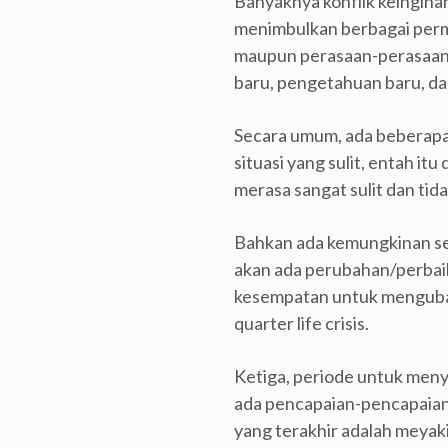
Banyaknya konflik keinginan
menimbulkan berbagai perma
maupun perasaan-perasaan 
baru, pengetahuan baru, da
Secara umum, ada beberapa f
situasi yang sulit, entah itu
merasa sangat sulit dan tida
Bahkan ada kemungkinan ses
akan ada perubahan/perbai
kesempatan untuk mengubah s
quarter life crisis.
Ketiga, periode untuk meny
ada pencapaian-pencapaian
yang terakhir adalah meyaki