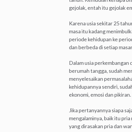
gejolak, entah itu gejolak em
Karena usia sekitar 25 tahun
masa itu kadang menimbulka
periode kehidupan ke perio
dan berbeda di setiap masa
Dalam usia perkembangan de
berumah tangga, sudah memi
menyelesaikan permasalahan
kehidupannya sendiri, sudah
ekonomi, emosi dan pikiran.
Jika pertanyannya siapa saja
mengalaminya, baik itu pri
yang dirasakan pria dan wan