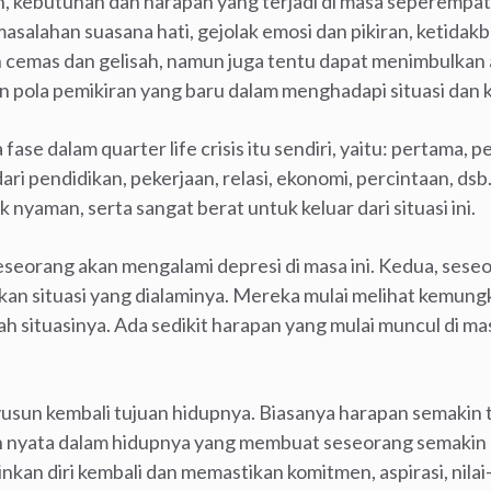
, kebutuhan dan harapan yang terjadi di masa seperempat a
salahan suasana hati, gejolak emosi dan pikiran, ketidak
cemas dan gelisah, namun juga tentu dapat menimbulkan a
n pola pemikiran yang baru dalam menghadapi situasi dan k
ase dalam quarter life crisis itu sendiri, yaitu: pertama, 
 dari pendidikan, pekerjaan, relasi, ekonomi, percintaan, dsb
k nyaman, serta sangat berat untuk keluar dari situasi ini.
eorang akan mengalami depresi di masa ini. Kedua, sese
kan situasi yang dialaminya. Mereka mulai melihat kemun
ituasinya. Ada sedikit harapan yang mulai muncul di masa
usun kembali tujuan hidupnya. Biasanya harapan semakin t
 nyata dalam hidupnya yang membuat seseorang semakin
nkan diri kembali dan memastikan komitmen, aspirasi, nilai-