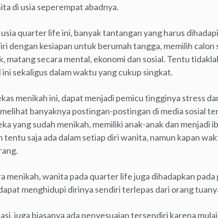
ita di usia seperempat abadnya.
 usia quarter life ini, banyak tantangan yang harus dihadap
iri dengan kesiapan untuk berumah tangga, memilih calon s
k, matang secara mental, ekonomi dan sosial. Tentu tidakl
ini sekaligus dalam waktu yang cukup singkat.
ekas menikah ini, dapat menjadi pemicu tingginya stress da
ika melihat banyaknya postingan-postingan di media sosial 
ka yang sudah menikah, memiliki anak-anak dan menjadi 
tentu saja ada dalam setiap diri wanita, namun kapan wakt
rang.
a menikah, wanita pada quarter life juga dihadapkan pada 
dapat menghidupi dirinya sendiri terlepas dari orang tuany
si, juga biasanya ada penyesuaian tersendiri karena mul