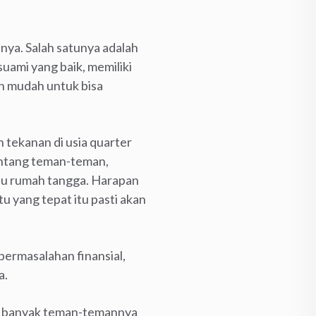
inya. Salah satunya adalah
uami yang baik, memiliki
ah mudah untuk bisa
n tekanan di usia quarter
tentang teman-teman,
ibu rumah tangga. Harapan
u yang tepat itu pasti akan
permasalahan finansial,
a.
ai banyak teman-temannya