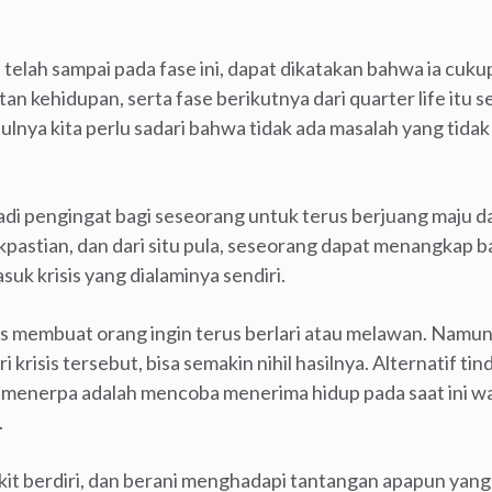
l telah sampai pada fase ini, dapat dikatakan bahwa ia cuku
an kehidupan, serta fase berikutnya dari quarter life itu se
ulnya kita perlu sadari bahwa tidak ada masalah yang tidak 
njadi pengingat bagi seseorang untuk terus berjuang maju d
akpastian, dan dari situ pula, seseorang dapat menangkap b
suk krisis yang dialaminya sendiri.
sis membuat orang ingin terus berlari atau melawan. Namun
i krisis tersebut, bisa semakin nihil hasilnya. Alternatif ti
isis menerpa adalah mencoba menerima hidup pada saat ini
.
t berdiri, dan berani menghadapi tantangan apapun yang 