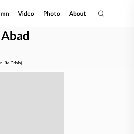
umn
Video
Photo
About
t Abad
Life Crisis)