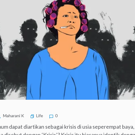
Maharani K
Life
0
mum dapat diartikan sebagai krisis di usia seperempat baya,
 disebut dengan ‘Krisis’? Krisis itu biasanya identik de