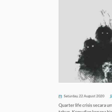
Saturday, 22 August 2020
Quarter life crisis secara u
tahun. Kemudian kenapa bisa