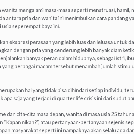
a wanita mengalami masa-masa seperti menstruasi, hamil, 
da antara pria dan wanita ini menimbulkan cara pandang y
di usia seperempat baya ini.
kan ekspresi perasaan yang lebih luas dan leluasa untuk 
ngkan dengan pria yang cenderung lebih banyak diam ketik
menjalankan banyak peran dalam hidupnya, sebagai istri, ib
an yang berbagai macam tersebut menambah jumlah stimulu
u merupakan hal yang tidak bisa dihindari setiap individu, 
k apa saja yang terjadi di quarter life crisis ini dari sudut
me dan cita-cita masa depan, wanita di masa usia 25 tahuna
 “Kapan nikah?”, atau pertanyaan-pertanyaan sejenis sep
pan masyarakat seperti ini nampaknya akan selalu ada da