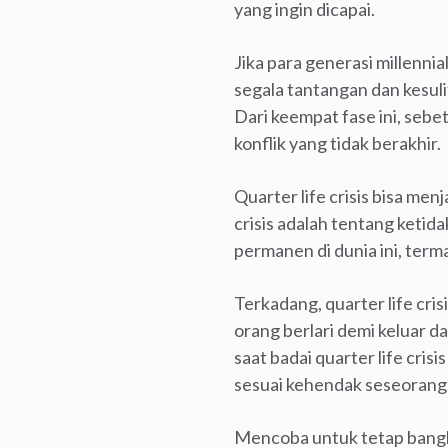
yang ingin dicapai.
Jika para generasi millennia
segala tantangan dan kesulit
Dari keempat fase ini, sebet
konflik yang tidak berakhir.
Quarter life crisis bisa me
crisis adalah tentang ketid
permanen di dunia ini, terma
Terkadang, quarter life cri
orang berlari demi keluar dar
saat badai quarter life cr
sesuai kehendak seseorang
Mencoba untuk tetap bangki