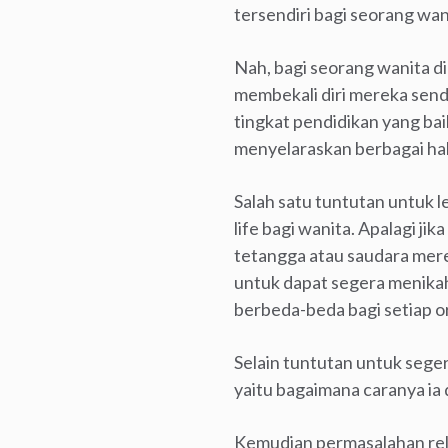
tersendiri bagi seorang wan
Nah, bagi seorang wanita di
membekali diri mereka send
tingkat pendidikan yang bai
menyelaraskan berbagai hal 
Salah satu tuntutan untuk l
life bagi wanita. Apalagi j
tetangga atau saudara mere
untuk dapat segera menikah 
berbeda-beda bagi setiap o
Selain tuntutan untuk seger
yaitu bagaimana caranya ia 
Kemudian permasalahan rela