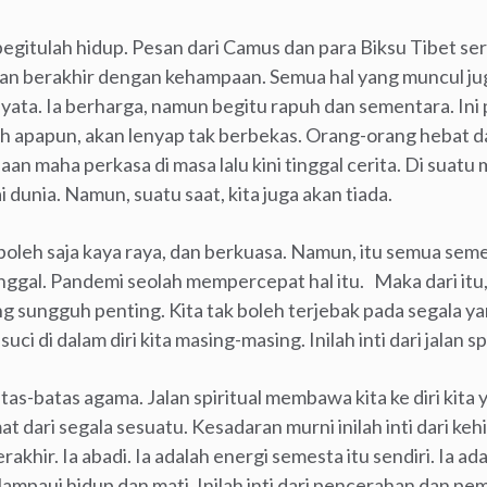
begitulah hidup. Pesan dari Camus dan para Biksu Tibet se
n berakhir dengan kehampaan. Semua hal yang muncul juga
 nyata. Ia berharga, namun begitu rapuh dan sementara. Ini
ndah apapun, akan lenyap tak berbekas. Orang-orang hebat d
aan maha perkasa di masa lalu kini tinggal cerita. Di suatu
i dunia. Namun, suatu saat, kita juga akan tiada.
 boleh saja kaya raya, dan berkuasa. Namun, itu semua semen
ggal. Pandemi seolah mempercepat hal itu. Maka dari itu, d
ng sungguh penting. Kita tak boleh terjebak pada segala y
ci di dalam diri kita masing-masing. Inilah inti dari jalan spi
tas-batas agama. Jalan spiritual membawa kita ke diri kita 
dari segala sesuatu. Kesadaran murni inilah inti dari kehid
erakhir. Ia abadi. Ia adalah energi semesta itu sendiri. Ia 
ampaui hidup dan mati. Inilah inti dari pencerahan dan p