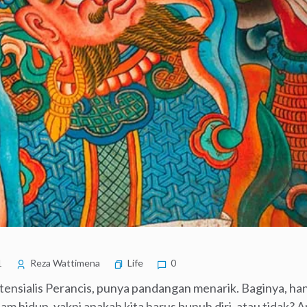
1
Reza Wattimena
Life
0
tensialis Perancis, punya pandangan menarik. Baginya, han
am hidup, yakni apakah kita harus bunuh diri, atau tidak? Ap