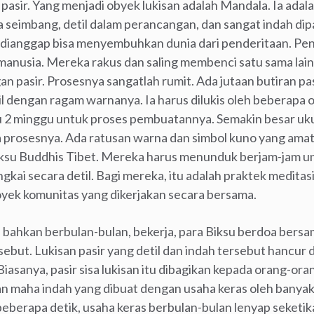
s pasir. Yang menjadi obyek lukisan adalah Mandala. Ia adal
 Ia seimbang, detil dalam perancangan, dan sangat indah di
 dianggap bisa menyembuhkan dunia dari penderitaan. Pe
anusia. Mereka rakus dan saling membenci satu sama lain.
gan pasir. Prosesnya sangatlah rumit. Ada jutaan butiran pa
l dengan ragam warnanya. Ia harus dilukis oleh beberapa o
 minggu untuk proses pembuatannya. Semakin besar ukura
 prosesnya. Ada ratusan warna dan simbol kuno yang amat 
Biksu Buddhis Tibet. Mereka harus menunduk berjam-jam u
angkai secara detil. Bagi mereka, itu adalah praktek medi
yek komunitas yang dikerjakan secara bersama.
bahkan berbulan-bulan, bekerja, para Biksu berdoa bersa
but. Lukisan pasir yang detil dan indah tersebut hancur d
 Biasanya, pasir sisa lukisan itu dibagikan kepada orang-or
isan maha indah yang dibuat dengan usaha keras oleh banyak
eberapa detik, usaha keras berbulan-bulan lenyap seketik