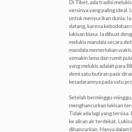
Di Tibet, ada tradisi meluki
versinya yang paling ideal.
untuk menyucikan dunia. Ia
datang, karena kebodohan m
lukisan biasa. Ia dibuat den
melukis mandala secara deti
mandala memerlukan waktu 2
semakin lama dan rumit pula
yang melukis adalah para 
demi satu butiran pasir dir
kesadarannya pada satu pro
Setelah berminggu-minggu, 
menghancurkan lukisan terse
Tidak ada lagi yang tersisa.
ke aliran air terdekat. Luk
dihancurkan. Hanya dalam b