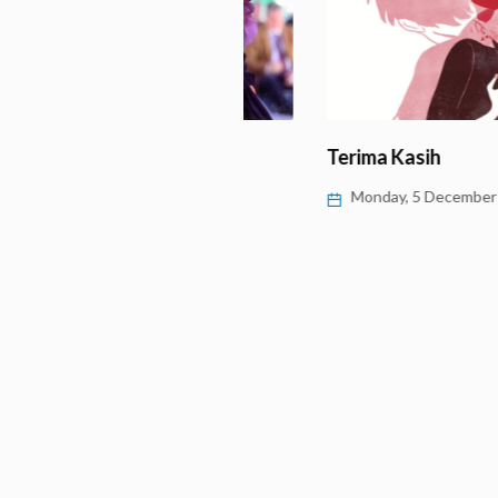
ness untuk Atasi
Terima Kasih
ic Burnout’
Monday, 5 December 2022
 9 January 2023