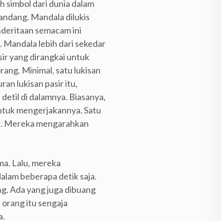
ah simbol dari dunia dalam
pandang. Mandala dilukis
nderitaan semacam ini
 Mandala lebih dari sekedar
sir yang dirangkai untuk
rang. Minimal, satu lukisan
n lukisan pasir itu,
detil di dalamnya. Biasanya,
ntuk mengerjakannya. Satu
tasi. Mereka mengarahkan
ma. Lalu, mereka
alam beberapa detik saja.
ang. Ada yang juga dibuang
 orang itu sengaja
a.