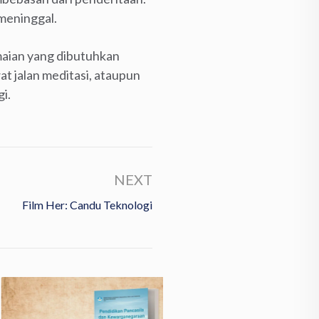
meninggal.
amaian yang dibutuhkan
at jalan meditasi, ataupun
gi.
NEXT
Film Her: Candu Teknologi