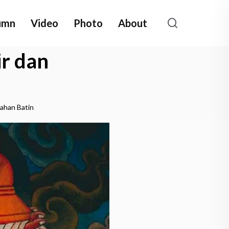
umn
Video
Photo
About
ir dan
rahan Batin