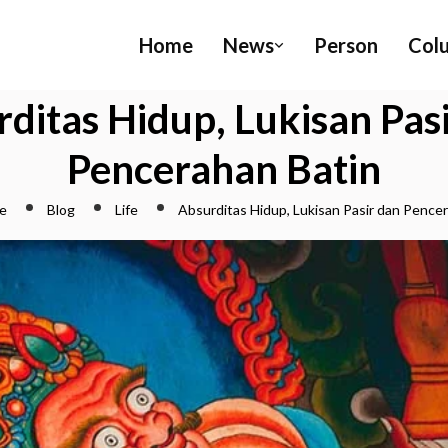
Home
News
Person
Col
ditas Hidup, Lukisan Pas
Pencerahan Batin
e
Blog
Life
Absurditas Hidup, Lukisan Pasir dan Pence