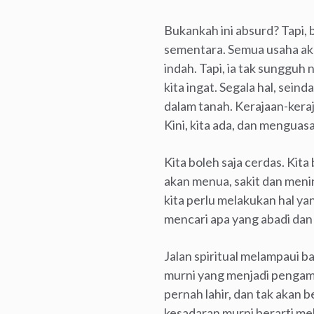
Bukankah ini absurd? Tapi, 
sementara. Semua usaha aka
indah. Tapi, ia tak sungguh
kita ingat. Segala hal, sei
dalam tanah. Kerajaan-keraj
Kini, kita ada, dan menguasa
Kita boleh saja cerdas. Kita
akan menua, sakit dan menin
kita perlu melakukan hal ya
mencari apa yang abadi dan su
Jalan spiritual melampaui ba
murni yang menjadi pengamat 
pernah lahir, dan tak akan b
kesadaran murni berarti mel