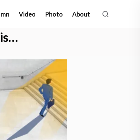
umn
Video
Photo
About
ois…