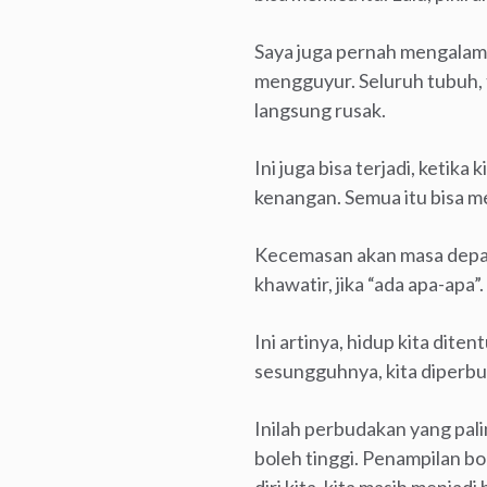
Saya juga pernah mengalami 
mengguyur. Seluruh tubuh, 
langsung rusak.
Ini juga bisa terjadi, keti
kenangan. Semua itu bisa m
Kecemasan akan masa depan 
khawatir, jika “ada apa-apa
Ini artinya, hidup kita dite
sesungguhnya, kita diperbu
Inilah perbudakan yang pal
boleh tinggi. Penampilan bo