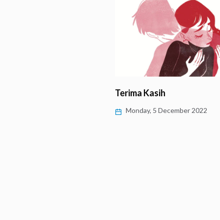
ness untuk Atasi
Terima Kasih
ic Burnout’
Monday, 5 December 2022
 9 January 2023