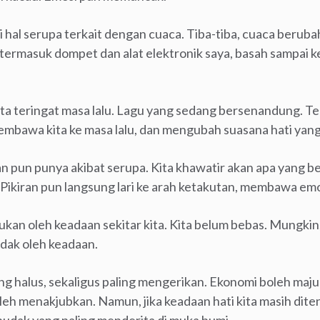
hal serupa terkait dengan cuaca. Tiba-tiba, cuaca berubah
termasuk dompet dan alat elektronik saya, basah sampai ke
ka kita teringat masa lalu. Lagu yang sedang bersenandung
embawa kita ke masa lalu, dan mengubah suasana hati yang
pun punya akibat serupa. Kita khawatir akan apa yang belu
”. Pikiran pun langsung lari ke arah ketakutan, membawa em
ntukan oleh keadaan sekitar kita. Kita belum bebas. Mungkin
dak oleh keadaan.
ing halus, sekaligus paling mengerikan. Ekonomi boleh maj
leh menakjubkan. Namun, jika keadaan hati kita masih dite