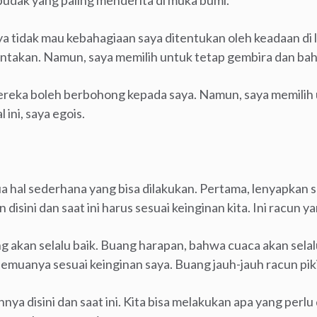
i budak yang paling menderita di muka bumi.
aya tidak mau kebahagiaan saya ditentukan oleh keadaan di l
ntakan. Namun, saya memilih untuk tetap gembira dan bah
reka boleh berbohong kepada saya. Namun, saya memilih 
l ini, saya egois.
 hal sederhana yang bisa dilakukan. Pertama, lenyapkan 
disini dan saat ini harus sesuai keinginan kita. Ini racun y
 akan selalu baik. Buang harapan, bahwa cuaca akan selal
muanya sesuai keinginan saya. Buang jauh-jauh racun piki
hnya disini dan saat ini. Kita bisa melakukan apa yang perlu 