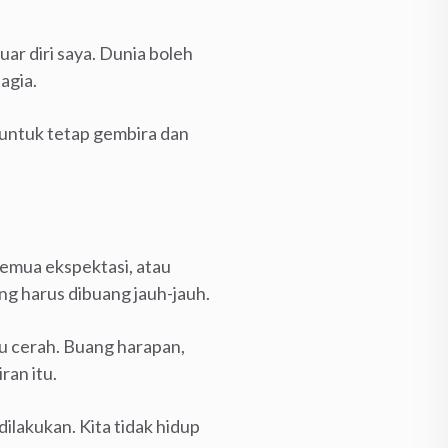
uar diri saya. Dunia boleh
agia.
untuk tetap gembira dan
semua ekspektasi, atau
ang harus dibuang jauh-jauh.
u cerah. Buang harapan,
ran itu.
dilakukan. Kita tidak hidup