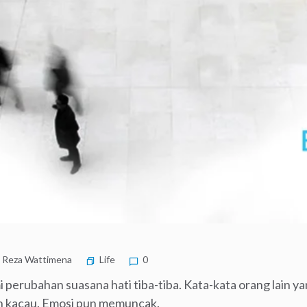
Reza Wattimena
Life
0
 perubahan suasana hati tiba-tiba. Kata-kata orang lain y
ran kacau. Emosi pun memuncak.