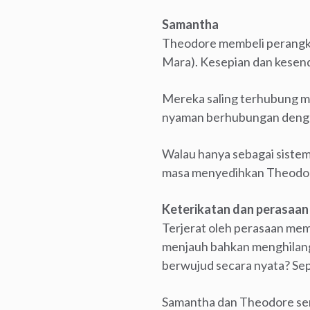
Samantha
Theodore membeli perangkat
Mara). Kesepian dan kesen
Mereka saling terhubung m
nyaman berhubungan denga
Walau hanya sebagai siste
masa menyedihkan Theodore 
Keterikatan dan perasaan 
Terjerat oleh perasaan memi
menjauh bahkan menghilang 
berwujud secara nyata? Se
Samantha dan Theodore sem