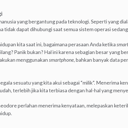
i
 manusia yang bergantung pada teknologi. Seperti yang di
ha tidak dapat dihubungi saat semua sistem operasi seda
idupan kita saat ini, bagaimana perasaan Anda ketika
smar
 hilang? Panik bukan? Hal ini karena sebagian besar yang b
 dilakukan menggunakan
smartphone
, bahkan banyak data pe
segala sesuatu yang kita akui sebagai “milik”. Menerima k
ah, terlebih jika kita terbiasa dengan hal-hal yang meny
odore perlahan menerima kenyataan, melepaskan keteri
hidup.