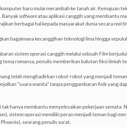
 komputer baru mulai merambah ke tanah air. Kemajuan t
i. Banyak
software
atau aplikasi canggih yang membantu ma
yajikan berbagai hal kepada masyarakat dunia secara
real t
n bagaimana kecanggihan teknologi lima hingga sepuluh
baran sistem operasi canggih melalui sebuah Film berjudu
tema romansa, penulis memberikan balutan fiksi ilmiah t
ang telah menghadirkan robot-robot yang menjadi teman
njolkan “suara wanita” tanpa penggambaran fisik yang d
i tak hanya membantu menyelesaikan pekerjaan semata. N
n), sistem operasi memiliki peran menjadi teman bagi mer
Phoenix), seorang penulis surat.