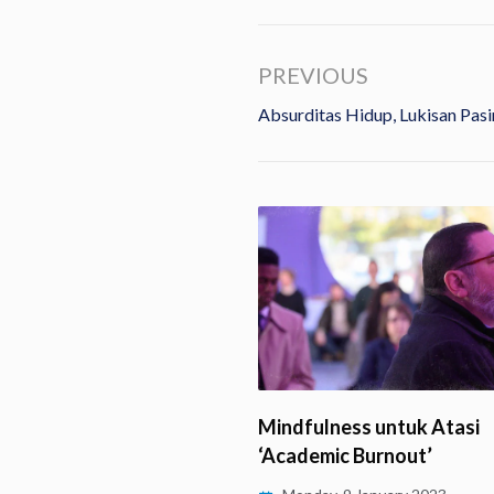
PREVIOUS
Absurditas Hidup, Lukisan Pas
ndfulness untuk Atasi
Terima Kasih
cademic Burnout’
Monday, 5 December 