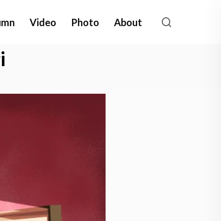
umn
Video
Photo
About
i