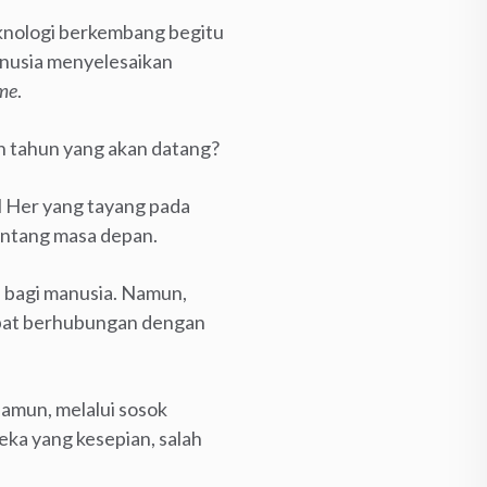
eknologi berkembang begitu
nusia menyelesaikan
ime
.
 tahun yang akan datang?
l Her yang tayang pada
entang masa depan.
 bagi manusia. Namun,
apat berhubungan dengan
amun, melalui sosok
eka yang kesepian, salah