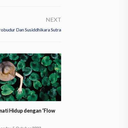
NEXT
obudur Dan Susiddhikara Sutra
Ngawurnya Buku Terbitan
Husserl Belajar D
Kemendikbudristek 2021?
Wednesday, 1 June 