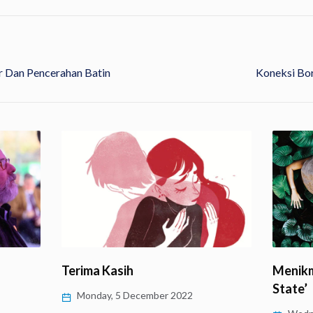
ir Dan Pencerahan Batin
Koneksi Bor
Menikmati Hidup dengan ‘Flow
State’
2022