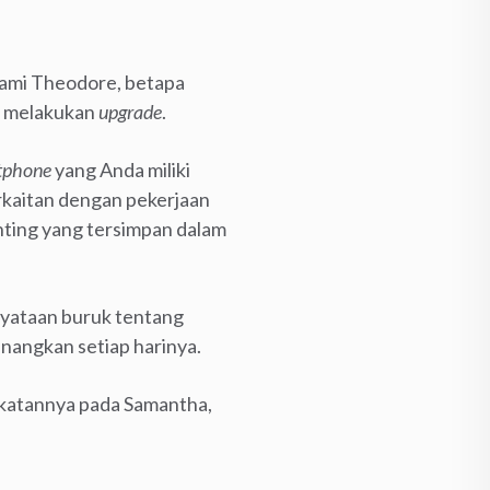
alami Theodore, betapa
ng melakukan
upgrade
.
tphone
yang Anda miliki
erkaitan dengan pekerjaan
nting yang tersimpan dalam
enyataan buruk tentang
enangkan setiap harinya.
katannya pada Samantha,