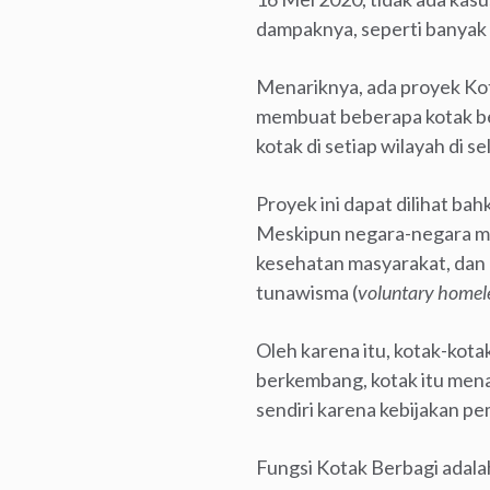
dampaknya, seperti banyak 
Menariknya, ada proyek Kot
membuat beberapa kotak ber
kotak di setiap wilayah di s
Proyek ini dapat dilihat ba
Meskipun negara-negara ma
kesehatan masyarakat, dan b
tunawisma (
voluntary homel
Oleh karena itu, kotak-kot
berkembang, kotak itu men
sendiri karena kebijakan p
Fungsi Kotak Berbagi adal