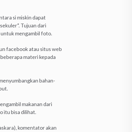
tara si miskin dapat
sekuler”. Tujuan dari
 untuk mengambil foto.
akun facebook atau situs web
n beberapa materi kepada
au menyumbangkan bahan-
but.
mengambil makanan dari
tu bisa dilihat.
askara), komentator akan