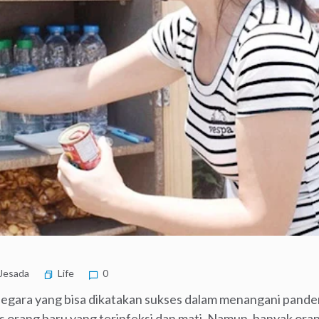
Jesada
Life
0
 negara yang bisa dikatakan sukses dalam menangani pandem
s orang baru yang terinfeksi dan mati. Namun, banyak ora