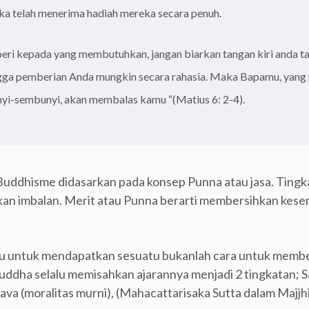
a telah menerima hadiah mereka secara penuh.
ri kepada yang membutuhkan, jangan biarkan tangan kiri anda ta
ngga pemberian Anda mungkin secara rahasia. Maka Bapamu, yang 
yi-sembunyi, akan membalas kamu “(Matius 6: 2-4).
Buddhisme didasarkan pada konsep Punna atau jasa. Tingkat
n imbalan. Merit atau Punna berarti membersihkan keser
tu untuk mendapatkan sesuatu bukanlah cara untuk membe
 Buddha selalu memisahkan ajarannya menjadi 2 tingkatan; 
ava (moralitas murni), (Mahacattarisaka Sutta dalam Majjh