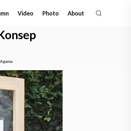
umn
Video
Photo
About
 Konsep
p Agama