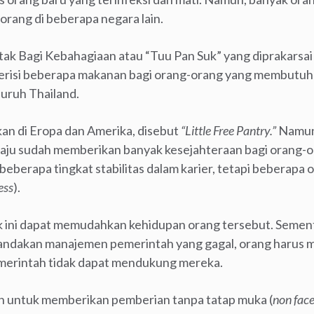
orang di beberapa negara lain.
ak Bagi Kebahagiaan atau “Tuu Pan Suk” yang diprakarsai
isi beberapa makanan bagi orang-orang yang membutuhkan
eluruh Thailand.
hkan di Eropa dan Amerika, disebut
“Little Free Pantry.”
Namun,
ju sudah memberikan banyak kesejahteraan bagi orang-or
eberapa tingkat stabilitas dalam karier, tetapi beberapa 
ess
).
ak ini dapat memudahkan kehidupan orang tersebut. Semen
andakan manajemen pemerintah yang gagal, orang harus 
emerintah tidak dapat mendukung mereka.
ah untuk memberikan pemberian tanpa tatap muka (
non face