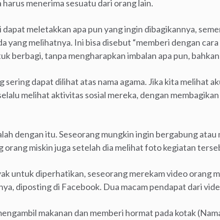
 harus menerima sesuatu dari orang lain.
i dapat meletakkan apa pun yang ingin dibagikannya, semen
a yang melihatnya. Ini bisa disebut “memberi dengan cara 
uk berbagi, tanpa mengharapkan imbalan apa pun, bahkan
g sering dapat dilihat atas nama agama. Jika kita melihat 
 selalu melihat aktivitas sosial mereka, dengan membagika
 salah dengan itu. Seseorang mungkin ingin bergabung at
rang miskin juga setelah dia melihat foto kegiatan terse
layak untuk diperhatikan, seseorang merekam video orang 
nya, diposting di Facebook. Dua macam pendapat dari video i
n mengambil makanan dan memberi hormat pada kotak (Nam