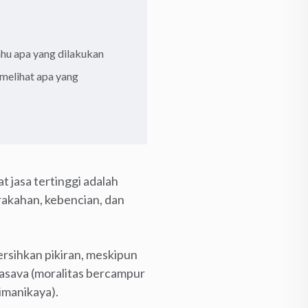
hu apa yang dilakukan
melihat apa yang
 jasa tertinggi adalah
akahan, kebencian, dan
rsihkan pikiran, meskipun
Sasava (moralitas bercampur
imanikaya).