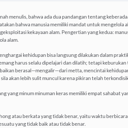
ah menulis, bahwa ada dua pandangan tentang keberadaa
akan bahwa manusia memiliki mandat untuk mengelola alam
ksploitasi kekayaan alam. Pengertian yang kedua: manusi
ola alam.
hargai kehidupan bisa langsung dilakukan dalam praktik 
mang harus selalu dipelajari dan dilatih; tetapi keburukan ti
kebaikan berasal—mengalir—dari metta, mencintai kehidu
ila akan lebih sulit muncul karena pikiran telah terkondisi
ang yang minum minuman keras memiliki empat sahabat yang
ong atau berkata yang tidak benar, yaitu waktu berbicar
suatu yang tidak baik atau tidak benar.