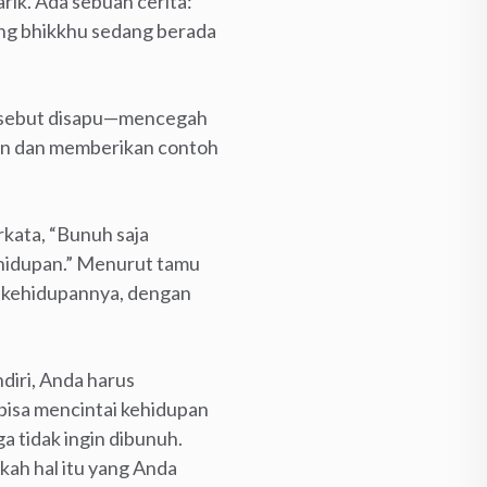
ik. Ada sebuah cerita:
ang bhikkhu sedang berada
ersebut disapu—mencegah
kan dan memberikan contoh
kata, “Bunuh saja
ehidupan.” Menurut tamu
u kehidupannya, dengan
diri, Anda harus
isa mencintai kehidupan
a tidak ingin dibunuh.
kah hal itu yang Anda