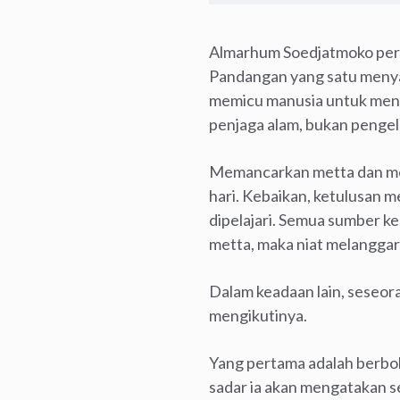
Almarhum Soedjatmoko pern
Pandangan yang satu menyat
memicu manusia untuk menge
penjaga alam, bukan pengel
Memancarkan metta dan meng
hari. Kebaikan, ketulusan me
dipelajari. Semua sumber 
metta, maka niat melanggar s
Dalam keadaan lain, seseor
mengikutinya.
Yang pertama adalah berboh
sadar ia akan mengatakan se