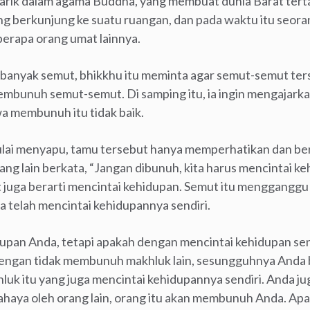
rik dalam agama Buddha, yang membuat dunia Barat tertar
ng berkunjung ke suatu ruangan, dan pada waktu itu seor
erapa orang umat lainnya.
t banyak semut, bhikkhu itu meminta agar semut-semut t
embunuh semut-semut. Di samping itu, ia ingin mengajar
a membunuh itu tidak baik.
ulai menyapu, tamu tersebut hanya memperhatikan dan ber
ng lain berkata, “Jangan dibunuh, kita harus mencintai k
juga berarti mencintai kehidupan. Semut itu menggangg
 telah mencintai kehidupannya sendiri.
upan Anda, tetapi apakah dengan mencintai kehidupan sen
ngan tidak membunuh makhluk lain, sesungguhnya Anda b
uk itu yang juga mencintai kehidupannya sendiri. Anda jug
haya oleh orang lain, orang itu akan membunuh Anda. Apa