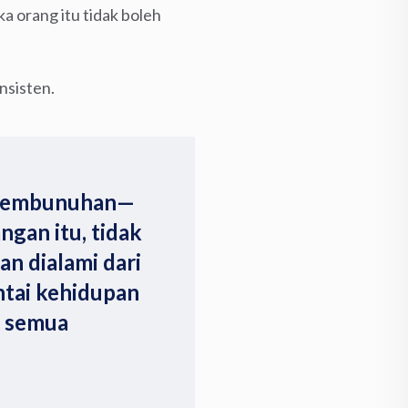
 orang itu tidak boleh
nsisten.
 pembunuhan—
ngan itu, tidak
n dialami dari
tai kehidupan
i semua