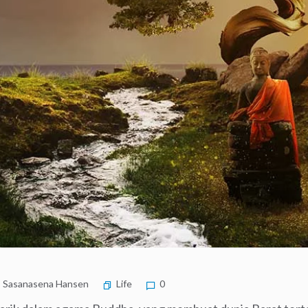
Sasanasena Hansen
Life
0