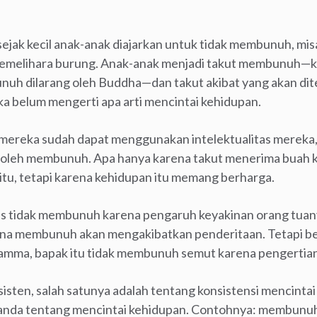
sejak kecil anak-anak diajarkan untuk tidak membunuh, mi
 memelihara burung. Anak-anak menjadi takut membunuh—k
h dilarang oleh Buddha—dan takut akibat yang akan dit
ka belum mengerti apa arti mencintai kehidupan.
 mereka sudah dapat menggunakan intelektualitas mereka,
boleh membunuh. Apa hanya karena takut menerima buah 
itu, tetapi karena kehidupan itu memang berharga.
is tidak membunuh karena pengaruh keyakinan orang tua
na membunuh akan mengakibatkan penderitaan. Tetapi b
amma, bapak itu tidak membunuh semut karena pengertian
sisten, salah satunya adalah tentang konsistensi mencint
nda tentang mencintai kehidupan. Contohnya: membunuh 