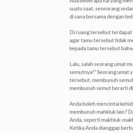
Ada beberapa hal yang mena
suatu saat, seseorang seda
di sana bersama dengan beb
Di ruang tersebut terdapa
agar tamu tersebut tidak m
kepada tamu tersebut bahw
Lalu, salah seorang umat m
semutnya!” Seorang umat ya
tersebut, membunuh semut 
membunuh semut berarti dia
Anda boleh mencintai kehid
membunuh mahkluk lain? De
Anda, seperti makhluk-makhl
Ketika Anda dianggap berba