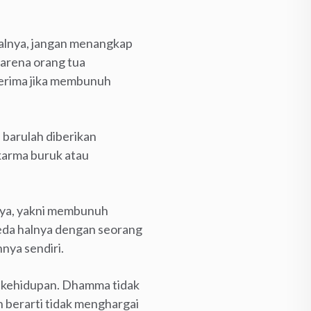
salnya, jangan menangkap
arena orang tua
erima jika membunuh
 barulah diberikan
karma buruk atau
nya, yakni membunuh
eda halnya dengan seorang
nya sendiri.
ai kehidupan. Dhamma tidak
berarti tidak menghargai