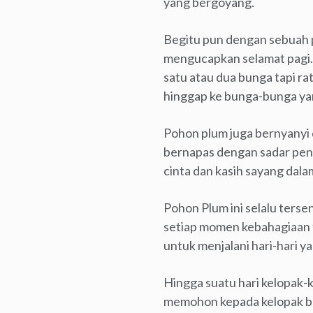
yang bergoyang.
Begitu pun dengan sebuah 
mengucapkan selamat pagi. 
satu atau dua bunga tapi r
hinggap ke bunga-bunga yan
Pohon plum juga bernyanyi 
bernapas dengan sadar penu
cinta dan kasih sayang dala
Pohon Plum ini selalu terse
setiap momen kebahagiaan t
untuk menjalani hari-hari 
Hingga suatu hari kelopak-
memohon kepada kelopak bun