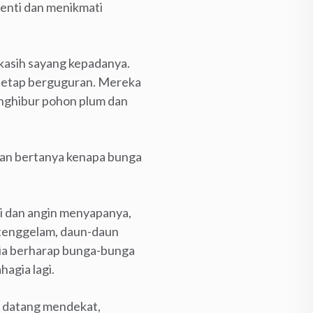
henti dan menikmati
 kasih sayang kepadanya.
a tetap berguguran. Mereka
enghibur pohon plum dan
 dan bertanya kenapa bunga
i dan angin menyapanya,
 tenggelam, daun-daun
dia berharap bunga-bunga
agia lagi.
il datang mendekat,