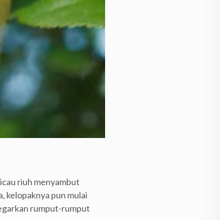
rkicau riuh menyambut
a, kelopaknya pun mulai
yegarkan rumput-rumput