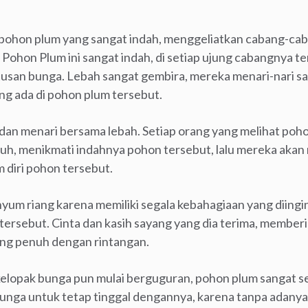
pohon plum yang sangat indah, menggeliatkan cabang-caba
Pohon Plum ini sangat indah, di setiap ujung cabangnya 
atusan bunga. Lebah sangat gembira, mereka menari-nari 
g ada di pohon plum tersebut.
dan menari bersama lebah. Setiap orang yang melihat pohon
h, menikmati indahnya pohon tersebut, lalu mereka akan
m diri pohon tersebut.
nyum riang karena memiliki segala kebahagiaan yang diing
ersebut. Cinta dan kasih sayang yang dia terima, membe
yang penuh dengan rintangan.
kelopak bunga pun mulai berguguran, pohon plum sangat se
ga untuk tetap tinggal dengannya, karena tanpa adanya 