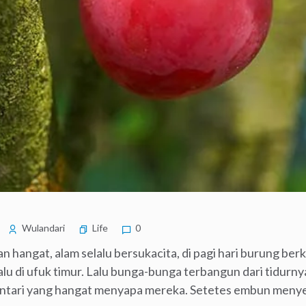
Wulandari
Life
0
n hangat, alam selalu bersukacita, di pagi hari burung be
u di ufuk timur. Lalu bunga-bunga terbangun dari tidurny
entari yang hangat menyapa mereka. Setetes embun men