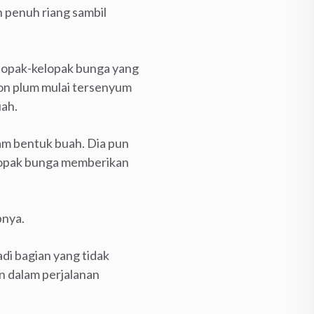
 penuh riang sambil
lopak-kelopak bunga yang
on plum mulai tersenyum
uah.
lam bentuk buah. Dia pun
elopak bunga memberikan
pnya.
di bagian yang tidak
n dalam perjalanan