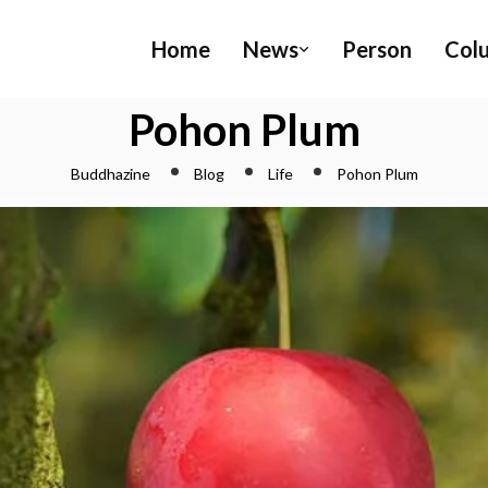
Home
News
Person
Col
Pohon Plum
Buddhazine
Blog
Life
Pohon Plum