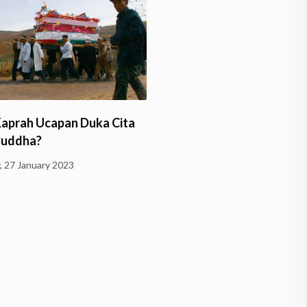
Kaprah Ucapan Duka Cita
Mindfulness untuk Atasi
Buddha?
‘Academic Burnout’
, 27 January 2023
Monday, 9 January 2023