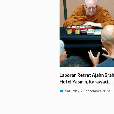
 Milenial yang Sesuai
, 30 September 2024
Laporan Retret Ajahn Brah
Hotel Yasmin, Karawaci,…
Saturday, 2 September 2023