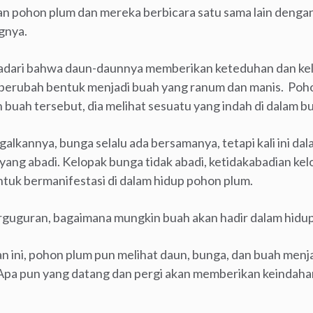
n pohon plum dan mereka berbicara satu sama lain dengan
gnya.
adari bahwa daun-daunnya memberikan keteduhan dan ke
 berubah bentuk menjadi buah yang ranum dan manis. Poh
 buah tersebut, dia melihat sesuatu yang indah di dalam b
lkannya, bunga selalu ada bersamanya, tetapi kali ini da
yang abadi. Kelopak bunga tidak abadi, ketidakabadian k
uk bermanifestasi di dalam hidup pohon plum.
erguguran, bagaimana mungkin buah akan hadir dalam hidu
n ini, pohon plum pun melihat daun, bunga, dan buah menja
 Apa pun yang datang dan pergi akan memberikan keindaha