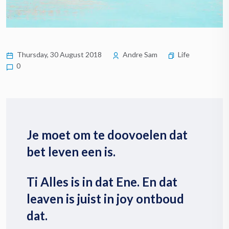
Thursday, 30 August 2018
Andre Sam
Life
0
Je moet om te doovoelen dat
bet leven een is.
Ti Alles is in dat Ene. En dat
leaven is juist in joy ontboud
dat.