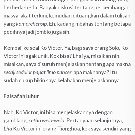
berbeda-beda. Banyak diskusi tentang perkembangan
masyarakat terkini, kemudian dituangkan dalam tulisan
yang
komprehensip
. Eh, kadang mbahas tentang betapa
pedihnya jadi jomblo juga sih.
Kembali ke soal Ko Victor. Ya, bagi saya orang Solo, Ko
Victor ini agak unik. Kok bisa? Lha iya, misalkan nih,
misalkan, saya disuruh menjelaskan tentang apa makna
sesaji sedulur papat limo pancer
, apa maknanya? Itu
sudah cukup bikin saya kelabakan menjelaskannya.
Falsafah luhur
Nah, Ko Victor, ini bisa menjelaskannya dengan
gamblang,
cetho welo-welo
. Pertanyaan selanjutnya,
Lha
Ko Victor ini orang Tionghoa, kok saya sendiri yang