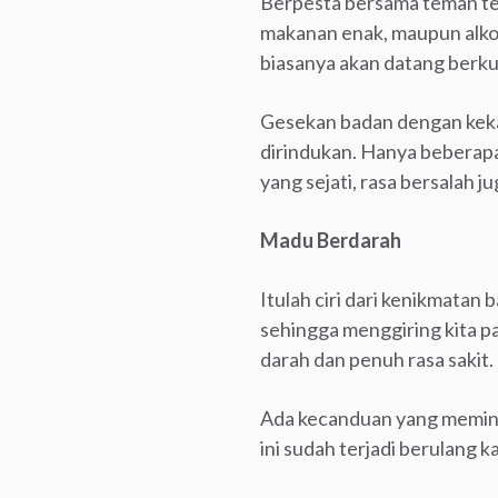
Berpesta bersama teman ten
makanan enak, maupun alkoho
biasanya akan datang berku
Gesekan badan dengan keka
dirindukan. Hanya beberapa 
yang sejati, rasa bersalah j
Madu Berdarah
Itulah ciri dari kenikmatan 
sehingga menggiring kita pa
darah dan penuh rasa sakit.
Ada kecanduan yang meminta
ini sudah terjadi berulang k