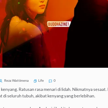
Reza Wattimena
Life
0
enyang. Ratusan rasa menari di lidah. Nikmatnya sesaat.
at di seluruh tubuh, akibat kenyang yang berlebihan.