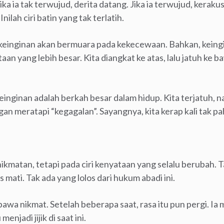
ka ia tak terwujud, derita datang. Jika ia terwujud, kerakus
ilah ciri batin yang tak terlatih.
 keinginan akan bermuara pada kekecewaan. Bahkan, keing
an yang lebih besar. Kita diangkat ke atas, lalu jatuh ke b
keinginan adalah berkah besar dalam hidup. Kita terjatuh, 
n meratapi “kegagalan”. Sayangnya, kita kerap kali tak pah
matan, tetapi pada ciri kenyataan yang selalu berubah. T
us mati. Tak ada yang lolos dari hukum abadi ini.
awa nikmat. Setelah beberapa saat, rasa itu pun pergi. Ia
njadi jijik di saat ini.