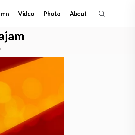
umn
Video
Photo
About
Tajam
m