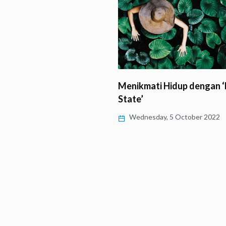
Kasih
Menikmati Hidup dengan 
State’
, 5 December 2022
Wednesday, 5 October 2022