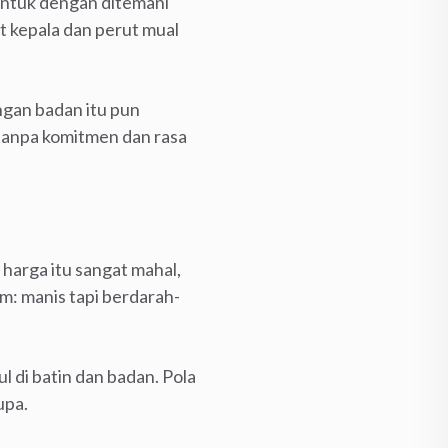
untuk dengan ditemani
t kepala dan perut mual
gan badan itu pun
 tanpa komitmen dan rasa
 harga itu sangat mahal,
am: manis tapi berdarah-
 di batin dan badan. Pola
upa.