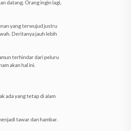
an datang. Orang ingin lagi,
inan yang terwujud justru
awah. Deritanya jauh lebih
namun terhindar dari peluru
am akan hal ini.
ak ada yang tetap di alam
 menjadi tawar dan hambar.