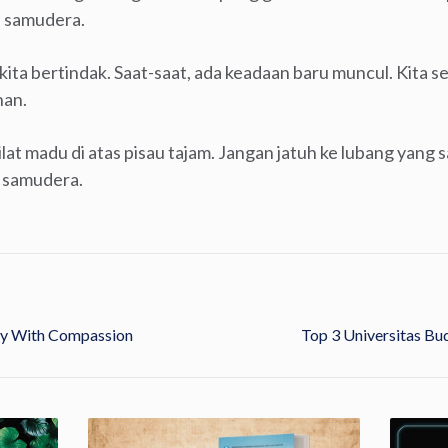
s samudera.
 kita bertindak. Saat-saat, ada keadaan baru muncul. Kita
han.
at madu di atas pisau tajam. Jangan jatuh ke lubang yang 
s samudera.
ity With Compassion
Top 3 Universitas Bu