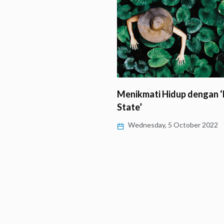
Kasih
Menikmati Hidup dengan 
State’
, 5 December 2022
Wednesday, 5 October 2022