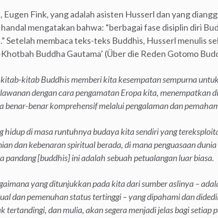
, Eugen Fink, yang adalah asisten Husserl dan yang diang
handal mengatakan bahwa: “berbagai fase disiplin diri Bu
.” Setelah membaca teks-teks Buddhis, Husserl menulis 
h-Khotbah Buddha Gautama’ (Über die Reden Gotomo Bud
ari kitab-kitab Buddhis memberi kita kesempatan sempurna untu
rlawanan dengan cara pengamatan Eropa kita, menempatkan diri
a benar-benar komprehensif melalui pengalaman dan pemaha
g hidup di masa runtuhnya budaya kita sendiri yang tereksploit
ian dan kebenaran spiritual berada, di mana penguasaan dunia
a pandang [buddhis] ini adalah sebuah petualangan luar biasa.
mana yang ditunjukkan pada kita dari sumber aslinya – adalah
tual dan pemenuhan status tertinggi – yang dipahami dan didedi
ak tertandingi, dan mulia, akan segera menjadi jelas bagi seti