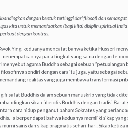
bandingkan dengan bentuk tertinggi dari filosofi dan semanga
gas kita untuk memanfaatkan (bagi kita) disiplin spiritual India
diperkuat dengan kontras.
 Kwok Ying, keduanya mencatat bahwa ketika Husserl me
dia menempatkannya pada tingkat yang sama dengan fenom
rl menyebut agama Buddha sebagai sebuah “petualangan b
 filosofinya sendiri dengan cara itu juga, yaitu sebagai s
emandang realitas yang juga membawa transformasi prib
g filsafat Buddhis dalam sebuah manuskrip yang tidak dite
embandingkan sikap filosofis Buddhis dengan tradisi Barat 
ntara cara hidup penganut paham Sokrates yang berlandas
uddhis. Ia berpendapat bahwa keduanya memiliki sikap yan
s murni sains dan sikap pragmatis sehari-hari. Sikap ketiga