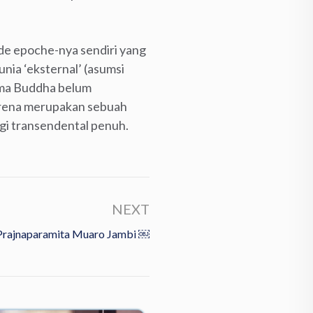
de epoche-nya sendiri yang
ia ‘eksternal’ (asumsi
gama Buddha belum
rena merupakan sebuah
gi transendental penuh.
NEXT
 Prajnaparamita Muaro Jambi ￼