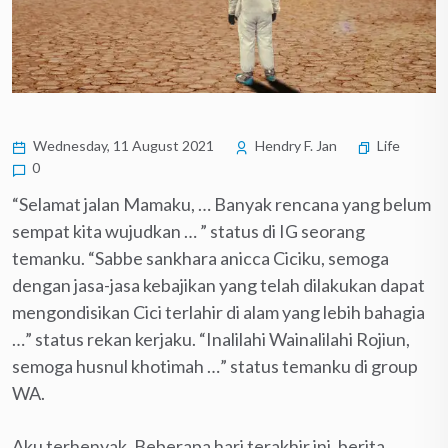
Wednesday, 11 August 2021
Hendry F. Jan
Life
0
“Selamat jalan Mamaku, … Banyak rencana yang belum
sempat kita wujudkan … ” status di IG seorang
temanku. “Sabbe sankhara anicca Ciciku, semoga
dengan jasa-jasa kebajikan yang telah dilakukan dapat
mengondisikan Cici terlahir di alam yang lebih bahagia
…” status rekan kerjaku. “Inalilahi Wainalilahi Rojiun,
semoga husnul khotimah …” status temanku di group
WA.
Aku terhenyak. Beberapa hari terakhir ini, berita