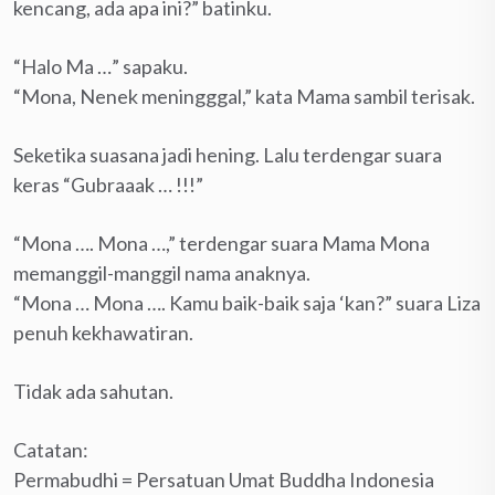
kencang, ada apa ini?” batinku.
“Halo Ma …” sapaku.
“Mona, Nenek meningggal,” kata Mama sambil terisak.
Seketika suasana jadi hening. Lalu terdengar suara
keras “Gubraaak … !!!”
“Mona …. Mona …,” terdengar suara Mama Mona
memanggil-manggil nama anaknya.
“Mona … Mona …. Kamu baik-baik saja ‘kan?” suara Liza
penuh kekhawatiran.
Tidak ada sahutan.
Catatan:
Permabudhi = Persatuan Umat Buddha Indonesia