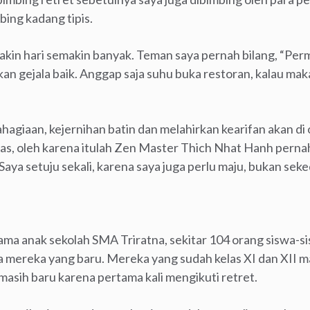
ing kadang tipis.
akin hari semakin banyak. Teman saya pernah bilang, “Perm
an gejala baik. Anggap saja suhu buka restoran, kalau ma
giaan, kejernihan batin dan melahirkan kearifan akan di 
tas, oleh karena itulah Zen Master Thich Nhat Hanh pernah
Saya setuju sekali, karena saya juga perlu maju, bukan seke
sama anak sekolah SMA Triratna, sekitar 104 orang siswa-s
ga mereka yang baru. Mereka yang sudah kelas XI dan XII 
masih baru karena pertama kali mengikuti retret.