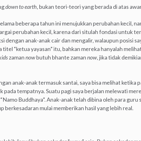
ng
down to earth
, bukan teori-teori yang berada di atas awa
elama beberapa tahun ini menujukkan perubahan kecil, nam
ai perubahan kecil, karena dari situlah fondasi untuk te
si dengan anak-anak cair dan mengalir, walaupun posisi sa
titel “ketua yayasan” itu, bahkan mereka hanyalah meliha
kids
zaman
now
butuh bhante zaman
now
, jika tidak demiki
gan anak-anak termasuk santai, saya bisa melihat ketika p
pada tempatnya. Suatu pagi saya berjalan melewati merek
“Namo Buddhaya”. Anak-anak telah dibina oleh para guru s
p berkesadaran mulai memberikan hasil yang lebih real.