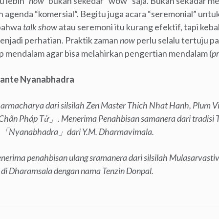
u lebih
“now”
bukan sekedar “wow” saja. Bukan sekadar m
agenda “komersial”. Begitu juga acara “seremonial” untu
 bahwa
talk show
atau seremoni itu kurang efektif, tapi ke
enjadi perhatian. Praktik zaman
now
perlu selalu tertuju pa
p mendalam agar bisa melahirkan pengertian mendalam (
p
ante Nyanabhadra
armacharya dari silsilah Zen Master Thich Nhat Hanh, Plum V
hân Pháp Tử」. Menerima Penahbisan samanera dari tradis
「Nyanabhadra」dari Y.M. Dharmavimala.
nerima penahbisan ulang sramanera dari silsilah Mulasarvastiv
 di Dharamsala dengan nama Tenzin Donpal.