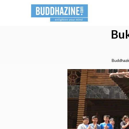
Buk
Buddhazi