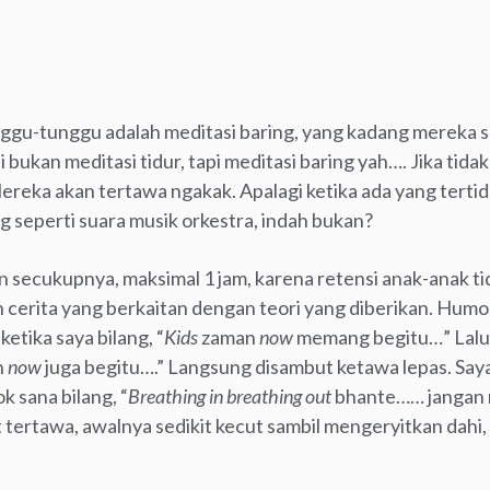
nggu-tunggu adalah meditasi baring, yang kadang mereka se
i bukan meditasi tidur, tapi meditasi baring yah…. Jika tidak
Mereka akan tertawa ngakak. Apalagi ketika ada yang tert
g seperti suara musik orkestra, indah bukan?
ecukupnya, maksimal 1 jam, karena retensi anak-anak tidak
an cerita yang berkaitan dengan teori yang diberikan. Hum
ketika saya bilang, “
Kids
zaman
now
memang begitu…” Lalu 
n
now
juga begitu….” Langsung disambut ketawa lepas. Saya 
k sana bilang, “
Breathing in breathing out
bhante…… jangan 
ut tertawa, awalnya sedikit kecut sambil mengeryitkan dahi, 