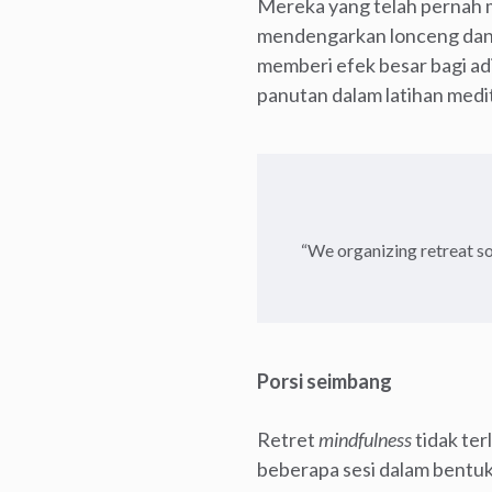
Mereka yang telah pernah m
mendengarkan lonceng dan d
memberi efek besar bagi ad
panutan dalam latihan medit
“We organizing retreat s
Porsi seimbang
Retret
mindfulness
tidak ter
beberapa sesi dalam bentuk 