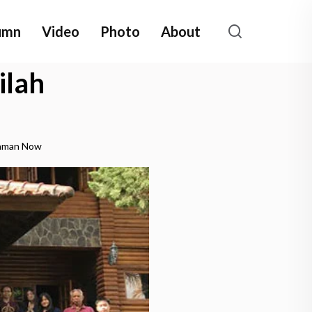
umn
Video
Photo
About
ilah
Zaman Now