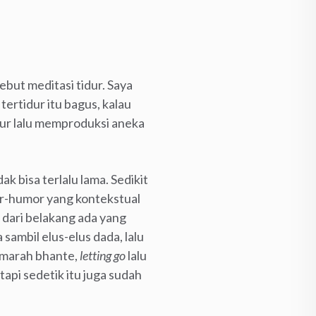
but meditasi tidur. Saya
 tertidur itu bagus, kalau
idur lalu memproduksi aneka
 bisa terlalu lama. Sedikit
or-humor yang kontekstual
dari belakang ada yang
sambil elus-elus dada, lalu
marah bhante,
letting go
lalu
tapi sedetik itu juga sudah