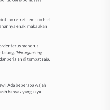
intaan retret semakin hari
kanannya enak, maka akan
order terus menerus.
 bilang,
“We organizing
dar berjalan di tempat saja.
iswi. Ada beberapa wajah
masih banyak yang saya