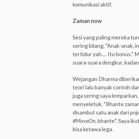
komunikasi aktif.
Zaman now
Sesi yang paling mereka tu
sering bilang, “Anak-anak, in
tertidur yah…. Itu bonus.” 
suara-suara dengkur, kadan
Wejangan Dharma diberikan s
teori lalu banyak contoh d
juga sering saya lemparkan, 
menyeletuk, “Bhante zama
disambut satu anak dari pojo
#MoveOn
, bhante”. Saya ik
bisa ketawa lega.