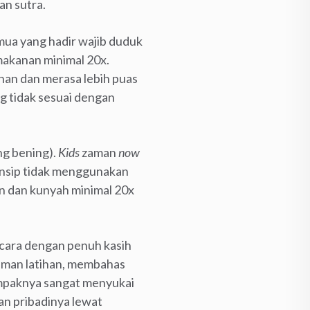
an sutra.
mua yang hadir wajib duduk
akanan minimal 20x.
an dan merasa lebih puas
g tidak sesuai dengan
ng bening).
Kids
zaman
now
insip tidak menggunakan
n dan kunyah minimal 20x
icara dengan penuh kasih
laman latihan, membahas
tampaknya sangat menyukai
n pribadinya lewat