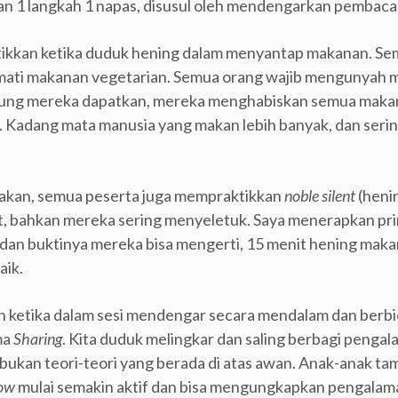
lan 1 langkah 1 napas, disusul oleh mendengarkan pembaca
tikkan ketika duduk hening dalam menyantap makanan. Se
mati makanan vegetarian. Semua orang wajib mengunyah m
ung mereka dapatkan, mereka menghabiskan semua makan
 Kadang mata manusia yang makan lebih banyak, dan serin
makan, semua peserta juga mempraktikkan
noble silent
(heni
it, bahkan mereka sering menyeletuk. Saya menerapkan pr
dan buktinya mereka bisa mengerti, 15 menit hening maka
aik.
an ketika dalam sesi mendengar secara mendalam dan berb
ma
Sharing
. Kita duduk melingkar dan saling berbagi penga
, bukan teori-teori yang berada di atas awan. Anak-anak 
ow
mulai semakin aktif dan bisa mengungkapkan pengalama