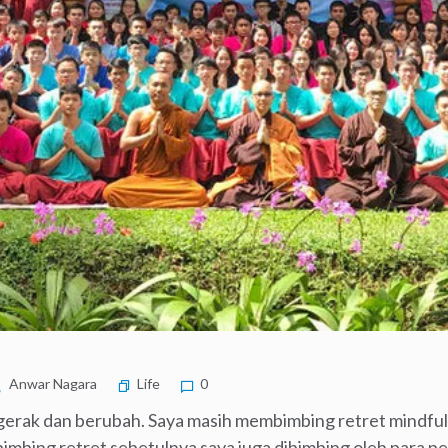
Anwar Nagara
Life
0
rgerak dan berubah. Saya masih membimbing retret mindfuln
imbing retret sebetulnya saya juga dibimbing oleh para p