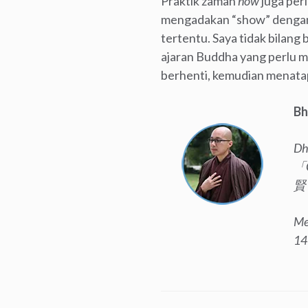
Praktik zaman
now
juga perl
mengadakan “show” dengan 
tertentu. Saya tidak bilang
ajaran Buddha yang perlu m
berhenti, kemudian menata
Bh
Dh
「C
賢 
Me
14