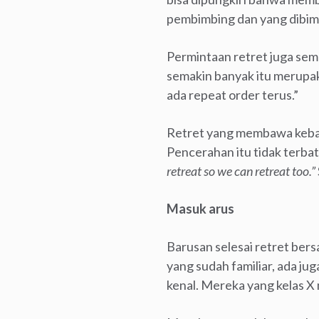
pembimbing dan yang dibimb
Permintaan retret juga sem
semakin banyak itu merupak
ada repeat order terus.”
Retret yang membawa kebaha
Pencerahan itu tidak terba
retreat so we can retreat too.”
Masuk arus
Barusan selesai retret ber
yang sudah familiar, ada ju
kenal. Mereka yang kelas X 