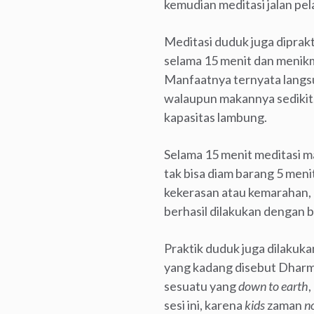
kemudian meditasi jalan pe
Meditasi duduk juga diprak
selama 15 menit dan menik
Manfaatnya ternyata langs
walaupun makannya sedikit.
kapasitas lambung.
Selama 15 menit meditasi 
tak bisa diam barang 5 men
kekerasan atau kemarahan, 
berhasil dilakukan dengan b
Praktik duduk juga dilakuk
yang kadang disebut Dhar
sesuatu yang
down to earth
sesi ini, karena
kids
zaman
n