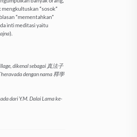
engumpulkan banyak orang,
k mengkultuskan “sosok”
bablasan “mementahkan”
da inti meditasi yaitu
rajna
).
illage, dikenal sebagai 真法子
i Theravada dengan nama 釋學
ada dari Y.M. Dalai Lama ke-