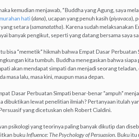
haka kemudian menjawab, “Buddha yang Agung, saya mel
murahan hati
(
dana
), ucapan yang penuh kasih (
piyavaca
), 
 yang setara (
samanatatha
). Karena sudah melaksanakan 
yai banyak pengikut, seperti yang datang bersama saya saat
tentu bisa “memetik” hikmah bahwa Empat Dasar Perbuatan S
ingkungan kita tumbuh. Buddha menegaskan bahwa siapa
ati akan mendapat simpati dan menjadi seorang teladan, d
da masa lalu, masa kini, maupun masa depan.
pat Dasar Perbuatan Simpati benar-benar “ampuh” menjad
a dibuktikan lewat penelitian ilmiah? Pertanyaan itulah 
Persuasif yang dicetuskan oleh Robert Cialdini.
wan psikologi yang teorinya paling banyak dikutip dan dise
bitkan buku
Influence: The Psychology of Persuasion
. Buku it