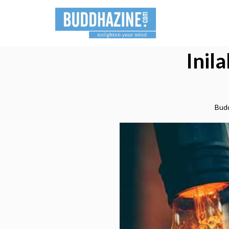
Inil
Bud