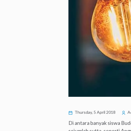
Thursday, 5 April 2018
Ad
Di antara banyak siswa Budd
sejumlah sutta, seperti An