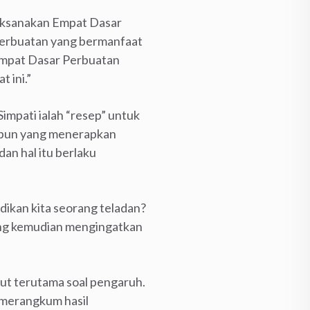
aksanakan Empat Dasar
perbuatan yang bermanfaat
Empat Dasar Perbuatan
 ini.”
impati ialah “resep” untuk
 pun yang menerapkan
an hal itu berlaku
ikan kita seorang teladan?
yang kemudian mengingatkan
but terutama soal pengaruh.
u merangkum hasil