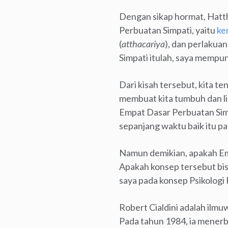
Dengan sikap hormat, Hatt
Perbuatan Simpati, yaitu
ke
(
atthacariya
), dan perlakuan
Simpati itulah, saya mempun
Dari kisah tersebut, kita 
membuat kita tumbuh dan l
Empat Dasar Perbuatan Simp
sepanjang waktu baik itu pa
Namun demikian, apakah Em
Apakah konsep tersebut bis
saya pada konsep Psikologi 
Robert Cialdini adalah ilmu
Pada tahun 1984, ia mener