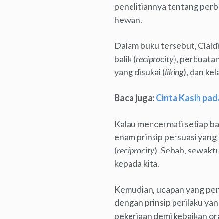
penelitiannya tentang perb
hewan.
Dalam buku tersebut, Ciald
balik (
reciprocity
), perbuatan
yang disukai (
liking
), dan ke
Baca juga:
Cinta Kasih pada
Kalau mencermati setiap b
enam prinsip persuasi yang 
(
reciprocity
). Sebab, sewakt
kepada kita.
Kemudian, ucapan yang penu
dengan prinsip perilaku yang
pekerjaan demi kebaikan ora