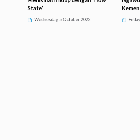
Menikmati Hidup dengan ‘Flow
Ngawur
State’
Kemend
Wednesday, 5 October 2022
Frida