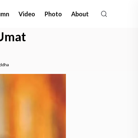
umn
Video
Photo
About
 Umat
uddha