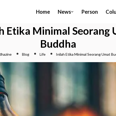
Home
News
Person
Col
ah Etika Minimal Seorang
Buddha
dhazine
Blog
Life
Inilah Etika Minimal Seorang Umat B