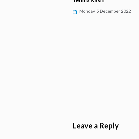
ness untuk Atasi
Terima Kasih
ic Burnout’
Monday, 5 December 2022
 9 January 2023
Leave a Reply