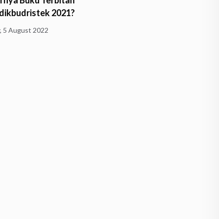
nya Buku Terbitan
Husserl Belajar Dhamma
ikbudristek 2021?
Wednesday, 1 June 2022
y, 5 August 2022