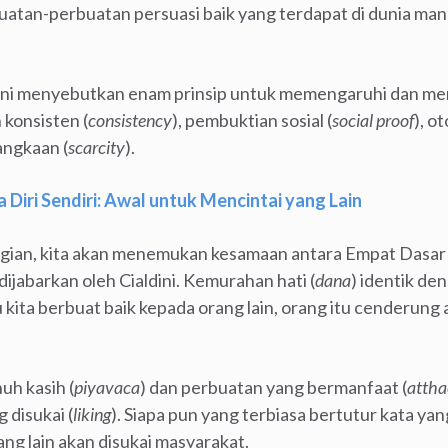
uatan-perbuatan persuasi baik yang terdapat di dunia man
ini menyebutkan enam prinsip untuk memengaruhi dan menja
 konsisten (
consistency
), pembuktian sosial (
social proof
), ot
langkaan (
scarcity
).
 Diri Sendiri: Awal untuk Mencintai yang Lain
agian, kita akan menemukan kesamaan antara Empat Dasar
dijabarkan oleh Cialdini. Kemurahan hati (
dana
) identik den
u kita berbuat baik kepada orang lain, orang itu cenderung
h kasih (
piyavaca
) dan perbuatan yang bermanfaat (
attha
 disukai (
liking
). Siapa pun yang terbiasa bertutur kata yan
ng lain akan disukai masyarakat.