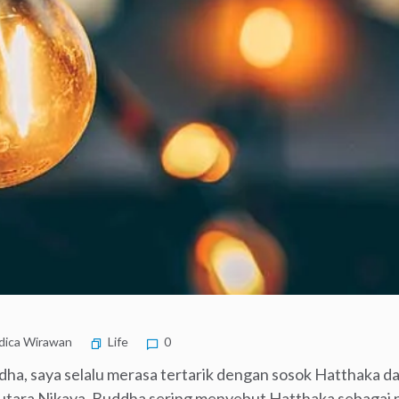
ica Wirawan
Life
0
ha, saya selalu merasa tertarik dengan sosok Hatthaka dar
gutara Nikaya, Buddha sering menyebut Hatthaka sebagai 