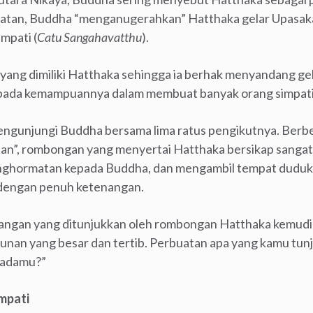
atan, Buddha “menganugerahkan” Hatthaka gelar Upasaka
mpati (
Catu Sangahavatthu
).
 yang dimiliki Hatthaka sehingga ia berhak menyandang g
 pada kemampuannya dalam membuat banyak orang simpat
ngunjungi Buddha bersama lima ratus pengikutnya. Berbe
n”, rombongan yang menyertai Hatthaka bersikap sanga
nghormatan kepada Buddha, dan mengambil tempat duduk 
n dengan penuh ketenangan.
angan yang ditunjukkan oleh rombongan Hatthaka kemudia
nan yang besar dan tertib. Perbuatan apa yang kamu tu
padamu?”
mpati