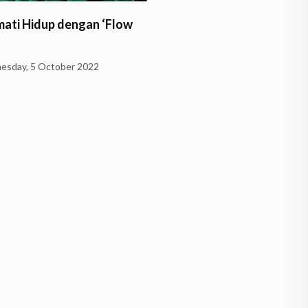
nya Buku Terbitan
Husserl Belajar Dhamma
ikbudristek 2021?
Wednesday, 1 June 2022
y, 5 August 2022