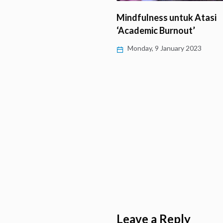
ness untuk Atasi
Terima Kasih
ic Burnout’
Monday, 5 December 2022
 9 January 2023
Leave a Reply