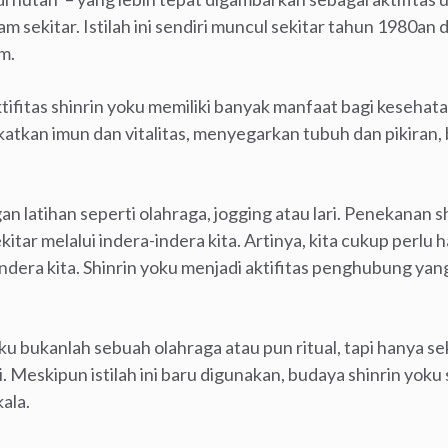
sekitar. Istilah ini sendiri muncul sekitar tahun 1980an
m.
ifitas shinrin yoku memiliki banyak manfaat bagi kesehat
tkan imun dan vitalitas, menyegarkan tubuh dan pikiran, be
gan latihan seperti olahraga, jogging atau lari. Penekanan 
ar melalui indera-indera kita. Artinya, kita cukup perlu 
 indera kita. Shinrin yoku menjadi aktifitas penghubung ya
oku bukanlah sebuah olahraga atau pun ritual, tapi hanya se
. Meskipun istilah ini baru digunakan, budaya shinrin yoku 
ala.