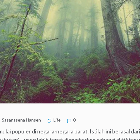
Sasanasena Hansen
Life
0
u mulai populer di negara-negara barat. Istilah ini berasal d
i hutan’ – yang lebih tepat digambarkan sebagai aktifitas u