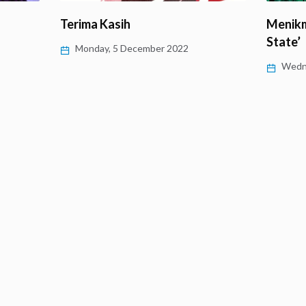
Menikmati Hidup dengan ‘Flow
Ngawur
State’
Kemend
Wednesday, 5 October 2022
Frida