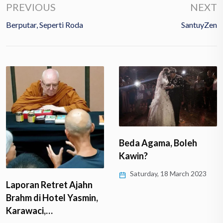
PREVIOUS
NEXT
Berputar, Seperti Roda
SantuyZen
Beda Agama, Boleh
Kawin?
Saturday, 18 March 2023
aporan Retret Ajahn
rahm di Hotel Yasmin,
arawaci,…