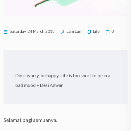
Saturday, 24 March 2018
Lani Lan
Life
0
Don’t worry, be happy. Life is too short to be in a
bad mood – Desi Anwar
Selamat pagi semuanya.