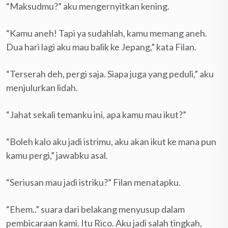
“Maksudmu?” aku mengernyitkan kening.
“Kamu aneh! Tapi ya sudahlah, kamu memang aneh.
Dua hari lagi aku mau balik ke Jepang,” kata Filan.
“Terserah deh, pergi saja. Siapa juga yang peduli,” aku
menjulurkan lidah.
“Jahat sekali temanku ini, apa kamu mau ikut?”
“Boleh kalo aku jadi istrimu, aku akan ikut ke mana pun
kamu pergi,” jawabku asal.
“Seriusan mau jadi istriku?” Filan menatapku.
“Ehem..” suara dari belakang menyusup dalam
pembicaraan kami. Itu Rico. Aku jadi salah tingkah,