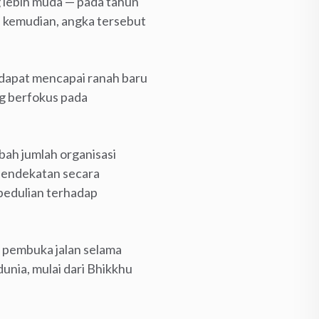
 lebih muda — pada tahun
n kemudian, angka tersebut
 dapat mencapai ranah baru
ng berfokus pada
bah jumlah organisasi
pendekatan secara
pedulian terhadap
 pembuka jalan selama
unia, mulai dari Bhikkhu