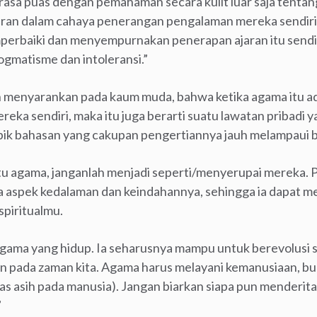
rasa puas dengan pemahaman secara kulit luar saja tent
jaran dalam cahaya penerangan pengalaman mereka sendir
erbaiki dan menyempurnakan penerapan ajaran itu send
ogmatisme dan intoleransi.”
anh menyarankan pada kaum muda, bahwa ketika agama itu a
mereka sendiri, maka itu juga berarti suatu lawatan pribadi
pik bahasan yang cakupan pengertiannya jauh melampaui 
tu agama, janganlah menjadi seperti/menyerupai mereka. 
a aspek kedalaman dan keindahannya, sehingga ia dapat 
piritualmu.
gama yang hidup. Ia seharusnya mampu untuk berevolusi s
an pada zaman kita. Agama harus melayani kemanusiaan, 
s asih pada manusia). Jangan biarkan siapa pun menderit
”