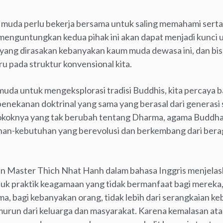
m muda perlu bekerja bersama untuk saling memahami serta
g menguntungkan kedua pihak ini akan dapat menjadi kun
 yang dirasakan kebanyakan kaum muda dewasa ini, dan bi
u pada struktur konvensional kita.
da untuk mengeksplorasi tradisi Buddhis, kita percaya bah
penekanan doktrinal yang sama yang berasal dari generasi 
pokoknya yang tak berubah tentang Dharma, agama Buddha
n-kebutuhan yang berevolusi dan berkembang dari berag
en Master Thich Nhat Hanh dalam bahasa Inggris menjelas
uk praktik keagamaan yang tidak bermanfaat bagi mereka
ama, bagi kebanyakan orang, tidak lebih dari serangkaian ke
murun dari keluarga dan masyarakat. Karena kemalasan at