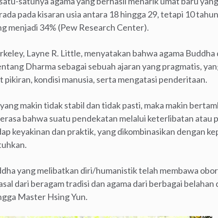
tu-satunya agama yang berhasil menarik umat baru yang
da pada kisaran usia antara 18 hingga 29, tetapi 10 tahu
g menjadi 34% (Pew Research Center).
rkeley, Layne R. Little, menyatakan bahwa agama Buddha
k tentang Dharma sebagai sebuah ajaran yang pragmatis, ya
pikiran, kondisi manusia, serta mengatasi penderitaan.
yang makin tidak stabil dan tidak pasti, maka makin bertam
rasa bahwa suatu pendekatan melalui keterlibatan atau 
ap keyakinan dan praktik, yang dikombinasikan dengan ke
tuhkan.
ha yang melibatkan diri/humanistik telah membawa obor
al dari beragam tradisi dan agama dari berbagai belahan d
ngga Master Hsing Yun.