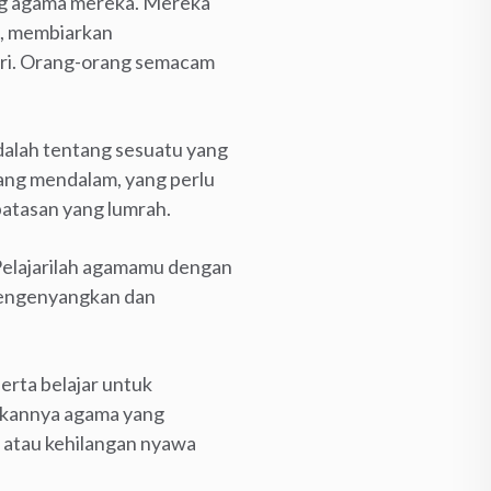
ang agama mereka. Mereka
i, membiarkan
iri. Orang-orang semacam
dalah tentang sesuatu yang
 yang mendalam, yang perlu
batasan yang lumrah.
Pelajarilah agamamu dengan
mengenyangkan dan
erta belajar untuk
bukannya agama yang
a atau kehilangan nyawa