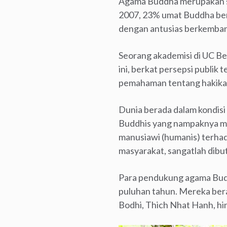
Agama Buddha merupakan sa
2007, 23% umat Buddha bera
dengan antusias berkemban
Seorang akademisi di UC Be
ini, berkat persepsi publi
pemahaman tentang hakikat 
Dunia berada dalam kondisi 
Buddhis yang nampaknya me
manusiawi (humanis) terhad
masyarakat, sangatlah dibu
Para pendukung agama Budd
puluhan tahun. Mereka beras
Bodhi, Thich Nhat Hanh, hi