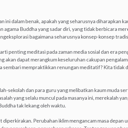
 ini dalam benak, apakah yang seharusnya diharapkan 
n agama Buddha yang sadar diri, yang tidak berbicara m
ngeksplorasi bagaimana seharusnya konsep-konsep tradisi
arti penting meditasi pada zaman media sosial dan era pen
ng akan dapat merangkum keseluruhan cakupan pengalam
a sembari mempraktikkan renungan meditatif? Kita tidak
ah-sekolah dan para guru yang melibatkan kaum muda ser
salah yang selalu muncul pada masanya ini, merekalah y
ddha tak lekang oleh waktu.
t diperkirakan. Perubahan iklim mengancam masa depan um