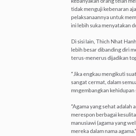
kebanyakan orang telah me
tidak menguji kebenaran a
pelaksanaannya untuk memp
ini lebih suka menyatakan d
Di sisi lain, Thich Nhat H
lebih besar dibanding diri 
terus-menerus dijadikan to
“Jika engkau mengikuti sua
sangat cermat, dalam semu
mngembangkan kehidupan s
“Agama yang sehat adalah a
merespon berbagai kesulit
manusiawi (agama yang wela
mereka dalam nama agama.