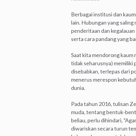
Berbagai institusi dan kau
lain. Hubungan yang salin
penderitaan dan kegalauan
serta cara pandang yang bar
Saat kita mendorong kaum mu
tidak seharusnya) memiliki 
disebabkan, terlepas dari 
menerus merespon kebutuha
dunia.
Pada tahun 2016, tulisan Z
muda, tentang bentuk-bent
beliau, perlu dihindari, “Ag
diwariskan secara turun te