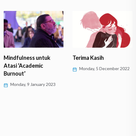
ntuk
Terima Kasih
Menikmati Hi
ic
dengan ‘Flow 
Monday, 5 December 2022
Wednesday, 5
ary 2023
2022