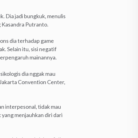
k. Dia jadi bungkuk, menulis
og Kasandra Putranto.
spons dia terhadap game
. Selain itu, sisi negatif
 terpengaruh mainannya.
 psikologis dia nggak mau
i Jakarta Convention Center,
an interpesonal, tidak mau
k yang menjauhkan diri dari