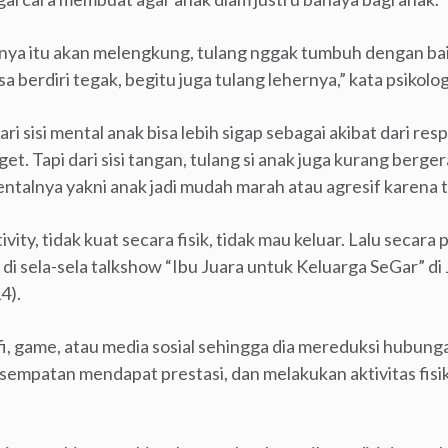
langnya itu akan melengkung, tulang nggak tumbuh dengan bai
sa berdiri tegak, begitu juga tulang lehernya,” kata psikol
i sisi mental anak bisa lebih sigap sebagai akibat dari re
t. Tapi dari sisi tangan, tulang si anak juga kurang bergerak
talnya yakni anak jadi mudah marah atau agresif karena
ivity, tidak kuat secara fisik, tidak mau keluar. Lalu secara
a di sela-sela talkshow “Ibu Juara untuk Keluarga SeGar” d
4).
fi, game, atau media sosial sehingga dia mereduksi hubung
esempatan mendapat prestasi, dan melakukan aktivitas fisi