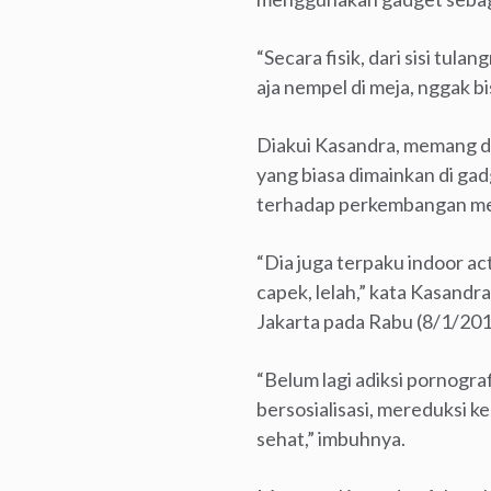
“Secara fisik, dari sisi tu
aja nempel di meja, nggak bi
Diakui Kasandra, memang dar
yang biasa dimainkan di gadge
terhadap perkembangan men
“Dia juga terpaku indoor act
capek, lelah,” kata Kasandr
Jakarta pada Rabu (8/1/201
“Belum lagi adiksi pornogra
bersosialisasi, mereduksi k
sehat,” imbuhnya.