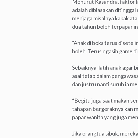
Menurut Kasandra, faktor la
adalah dibiasakan ditinggal 
menjaga misalnya kakak ata
dua tahun boleh terpapar in
“Anak di boks terus disetel
boleh. Terus ngasih game di
Sebaiknya, latih anak agar 
asal tetap dalam pengawasa
dan justru nanti suruh ia 
“Begitu juga saat makan send
tahapan bergeraknya kan men
papar wanita yang juga menja
Jika orangtua sibuk, merek