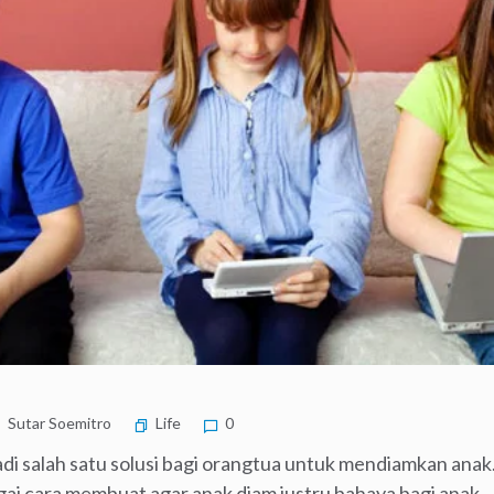
Sutar Soemitro
Life
0
a jadi salah satu solusi bagi orangtua untuk mendiamkan ana
i cara membuat agar anak diam justru bahaya bagi anak.