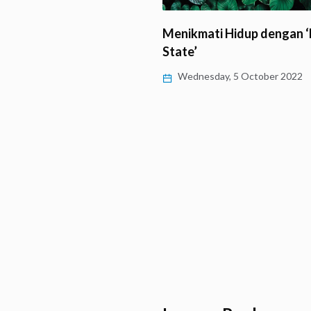
Kasih
Menikmati Hidup dengan 
State’
, 5 December 2022
Wednesday, 5 October 2022