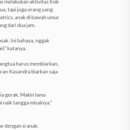
s melakukan aktivitas fisik
tua, tapi juga orang yang
trics, anak di bawah umur
ng dari dua jam.
sak. Ini bahaya, nggak
l,” katanya.
 orangtua harus membiarkan,
ran Kasandra biarkan saja
 ia gerak. Makin lama
 naik tangga misalnya,”
e dengan si anak.