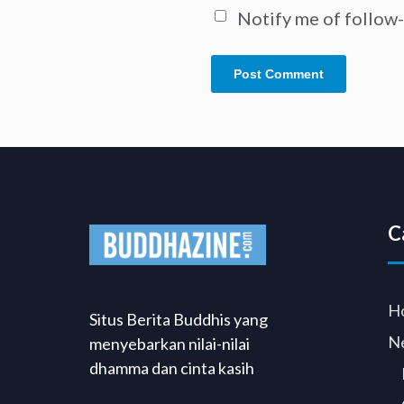
Notify me of follow
C
H
Situs Berita Buddhis yang
N
menyebarkan nilai-nilai
dhamma dan cinta kasih