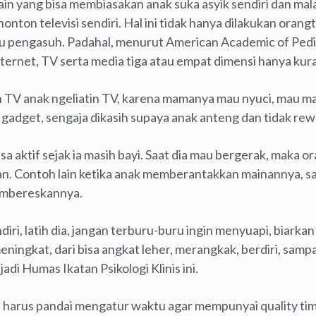
in yang bisa membiasakan anak suka asyik sendiri dan mala
nonton televisi sendiri. Hal ini tidak hanya dilakukan orang
u pengasuh. Padahal, menurut American Academic of Pedia
ternet, TV serta media tiga atau empat dimensi hanya kura
in TV anak ngeliatin TV, karena mamanya mau nyuci, mau ma
 gadget, sengaja dikasih supaya anak anteng dan tidak rewe
bisa aktif sejak ia masih bayi. Saat dia mau bergerak, maka
n. Contoh lain ketika anak memberantakkan mainannya, sa
membereskannya.
iri, latih dia, jangan terburu-buru ingin menyuapi, biarkan
ingkat, dari bisa angkat leher, merangkak, berdiri, sampai
di Humas Ikatan Psikologi Klinis ini.
a harus pandai mengatur waktu agar mempunyai quality tim