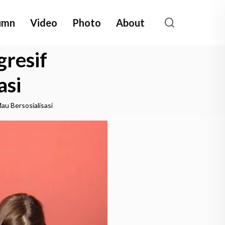
umn
Video
Photo
About
resif
asi
u Bersosialisasi