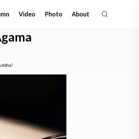
umn
Video
Photo
About
 Agama
uddha?