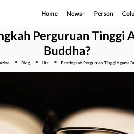
Home
News
Person
Col
ngkah Perguruan Tinggi
Buddha?
azine
Blog
Life
Pentingkah Perguruan Tinggi Agama B