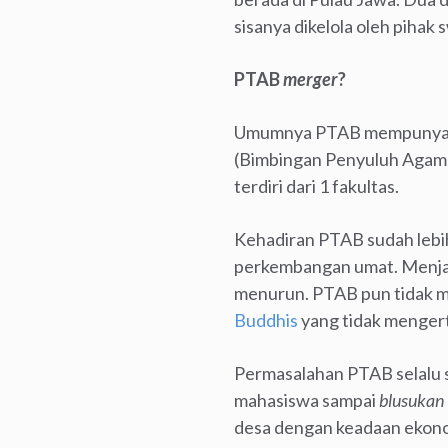
sisanya dikelola oleh pihak 
PTAB
merger
?
Umumnya PTAB mempunyai 2
(Bimbingan Penyuluh Agama 
terdiri dari 1 fakultas.
Kehadiran PTAB sudah lebi
perkembangan umat. Menjad
menurun. PTAB pun tidak me
Buddhis
yang tidak menger
Permasalahan PTAB selalu 
mahasiswa sampai
blusukan
desa dengan keadaan ekono