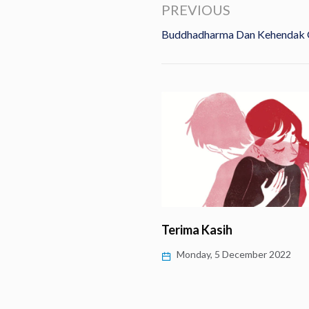
PREVIOUS
Buddhadharma Dan Kehendak
ness untuk Atasi
Terima Kasih
ic Burnout’
Monday, 5 December 2022
 9 January 2023