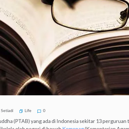
y Setiadi
Life
0
dha (PTAB) yang ada di Indonesia sekitar 13 perguruan t
ikelola oleh negeri di bawah
Kemenag
(Kementerian Agama