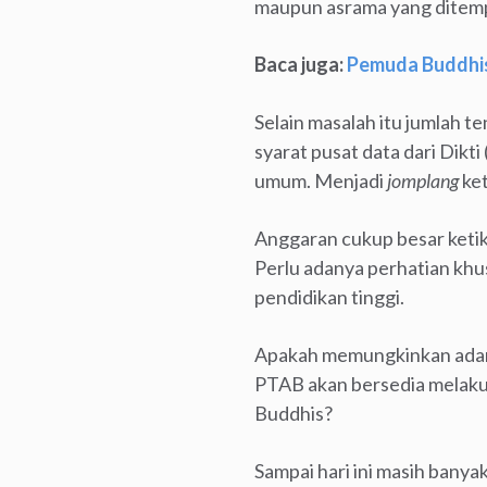
maupun asrama yang ditem
Baca juga:
Pemuda Buddhis
Selain masalah itu jumlah 
syarat pusat data dari Dikt
umum. Menjadi
jomplang
ket
Anggaran cukup besar ketik
Perlu adanya perhatian khu
pendidikan tinggi.
Apakah memungkinkan adan
PTAB akan bersedia melak
Buddhis?
Sampai hari ini masih bany