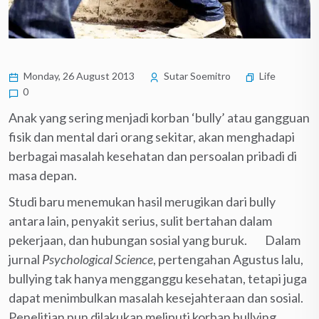
Monday, 26 August 2013
Sutar Soemitro
Life
0
Anak yang sering menjadi korban ‘bully’ atau gangguan
fisik dan mental dari orang sekitar, akan menghadapi
berbagai masalah kesehatan dan persoalan pribadi di
masa depan.
Studi baru menemukan hasil merugikan dari bully
antara lain, penyakit serius, sulit bertahan dalam
pekerjaan, dan hubungan sosial yang buruk. Dalam
jurnal
Psychological Science
, pertengahan Agustus lalu,
bullying tak hanya mengganggu kesehatan, tetapi juga
dapat menimbulkan masalah kesejahteraan dan sosial.
Penelitian pun dilakukan meliputi korban bullying,