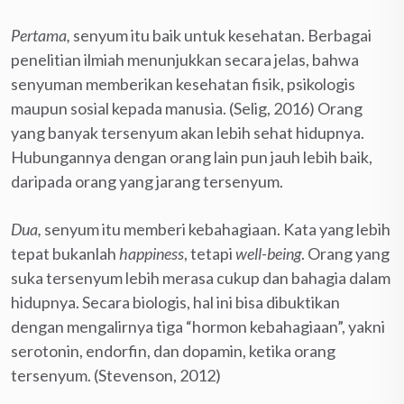
Pertama,
senyum itu baik untuk kesehatan. Berbagai
penelitian ilmiah menunjukkan secara jelas, bahwa
senyuman memberikan kesehatan fisik, psikologis
maupun sosial kepada manusia. (Selig, 2016) Orang
yang banyak tersenyum akan lebih sehat hidupnya.
Hubungannya dengan orang lain pun jauh lebih baik,
daripada orang yang jarang tersenyum.
Dua,
senyum itu memberi kebahagiaan. Kata yang lebih
tepat bukanlah
happiness
, tetapi
well-being
. Orang yang
suka tersenyum lebih merasa cukup dan bahagia dalam
hidupnya. Secara biologis, hal ini bisa dibuktikan
dengan mengalirnya tiga “hormon kebahagiaan”, yakni
serotonin, endorfin, dan dopamin, ketika orang
tersenyum. (Stevenson, 2012)