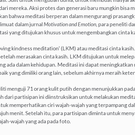
ari mereka. Aksi protes dan generasi baru mungkin bisa m
kan bahwa meditasi berperan dalam mengurangi prasangka
dimuat dalam jurnal
Motivation and Emotion
, para peneliti d
itasi yang ditujukan khusus untuk mengembangkan cinta ka
‘loving kindness meditation’ (LKM) atau meditasi cinta kas
setelah merasakan cinta kasih. LKM ditujukan untuk melep
g ada dalam kehidupan. Meditasi ini dapat meningkatkan 
 baik yang dimiliki orang lain, sebelum akhirnya meraih ket
eliti menguji 71 orang kulit putih dengan menunjukkan pad
h dari partisipan ini diinstruksikan untuk melakukan medit
untuk memperhatikan ciri wajah-wajah yang terpampang da
juh menit. Setelah itu, para partisipan diminta untuk me
jah-wajah yang ada pada foto.