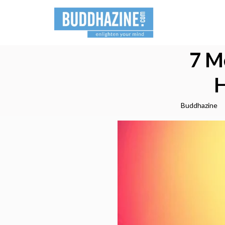
7 M
H
Buddhazine