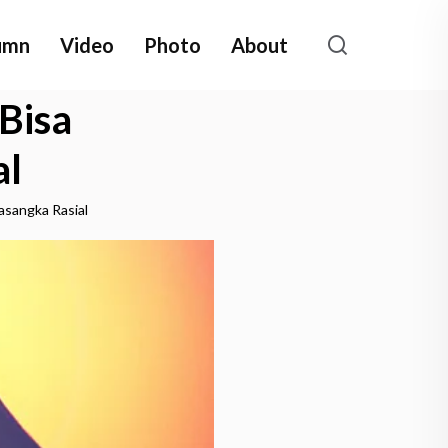
umn
Video
Photo
About
Bisa
al
asangka Rasial