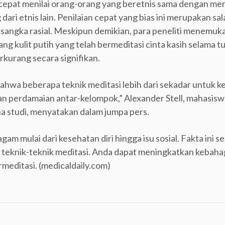
epat menilai orang-orang yang beretnis sama dengan mere
ari etnis lain. Penilaian cepat yang bias ini merupakan sal
sangka rasial. Meskipun demikian, para peneliti menemuk
rang kulit putih yang telah bermeditasi cinta kasih selama 
erkurang secara signifikan.
bahwa beberapa teknik meditasi lebih dari sekadar untuk ke
an perdamaian antar-kelompok,” Alexander Stell, mahasis
na studi, menyatakan dalam jumpa pers.
am mulai dari kesehatan diri hingga isu sosial. Fakta ini
teknik-teknik meditasi. Anda dapat meningkatkan kebahagia
meditasi. (medicaldaily.com)