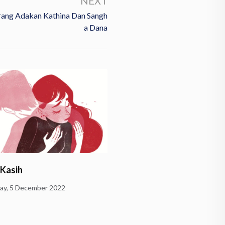
NEXT
ang Adakan Kathina Dan Sangh
A Dana
 Kasih
Menikmati Hidup dengan
State’
y, 5 December 2022
Wednesday, 5 October 2022