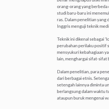
orang-orang yang berbeda d
studi baru-baru ini menemu
ras. Dalam penelitian yang 
Inggris menguji teknik med
Teknik ini dikenal sebagai 
perubahan perilaku positif 
mensyukuri kebahagiaan yan
lain, menghargai sifat-sifat
Dalam penelitian, para pen
dari berbagai etnis. Setenga
setengah lainnya diminta 
berlangsung dalam waktu tu
ataupun buruk mengenai wa