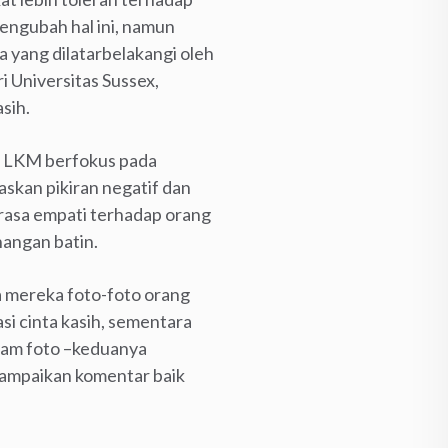
engubah hal ini, namun
 yang dilatarbelakangi oleh
ari Universitas Sussex,
sih.
ih. LKM berfokus pada
askan pikiran negatif dan
rasa empati terhadap orang
enangan batin.
a mereka foto-foto orang
asi cinta kasih, sementara
lam foto –keduanya
nyampaikan komentar baik