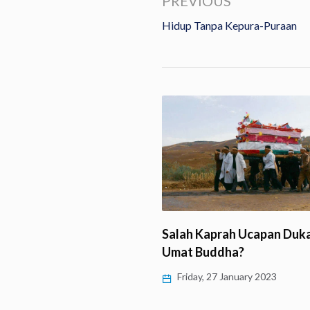
PREVIOUS
Hidup Tanpa Kepura-Puraan
ama, Boleh Kawin?
Salah Kaprah Ucapan Duka
Umat Buddha?
y, 18 March 2023
Friday, 27 January 2023