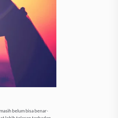
 masih belum bisa benar-
t lebih toleran terhadap