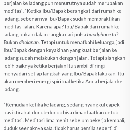
berjalan ke ladang pun menurutnya sudah merupakan
meditasi, “Ketika Ibu/Bapak berangkat dari rumah ke
ladang, sebenarnya Ibu/Bapak sudah mempraktikan
meditasi jalan. Karena apa? Ibu/Bapak dari rumah ke
ladang bukan dalam rangka cari pulsa
hand
ph
on
e
to
?
Bukan
d
h
olanan
. Tetapi untuk menafkahi keluarga, jadi
Ibu/Bapak dengan keyakinan yang kuat berjalan ke
ladang sudah melakukan dengan jalan. Tetapi alangkah
lebih baiknya ketika berjalan itu sambil diiringi
menyadari setiap langkah yang Ibu/Bapak lakukan. Itu
akan memberi energi spiritual ketika Anda berjalan ke
ladang.
“Kemudian ketika ke ladang, sedang nyangkul capek
pas istirahat duduk-duduk bisa dimanfaatkan untuk
meditasi. Meditasi lima menit sebelum bekerja kembali,
duduk seenaknya saja, tidak harus bersila seperti di