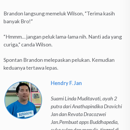
Brandon langsung memeluk Wilson, “Terima kasih
banyak Bro!”
“Hmmm… jangan peluk lama-lama nih. Nanti ada yang
curiga,” canda Wilson.
Spontan Brandon melepaskan pelukan. Kemudian
keduanya tertawa lepas.
Hendry F. Jan
Suami Linda Muditavati, ayah 2
putra dari Anathapindika Dravichi
Jan dan Revata Dracozwei
Jan.Pembuat apps Buddhapedia,
suka sulap dan menulis, tinggal di