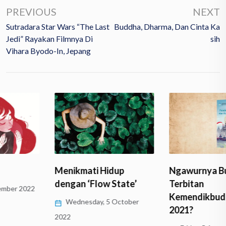
PREVIOUS
NEXT
Sutradara Star Wars “The Last
Buddha, Dharma, Dan Cinta Ka
Jedi” Rayakan Filmnya Di
Sih
Vihara Byodo-In, Jepang
Menikmati Hidup
Ngawurnya Buku
dengan ‘Flow State’
Terbitan
Kemendikbudristek
Wednesday, 5 October
2021?
2022