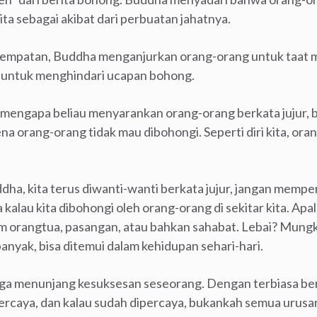
ta sebagai akibat dari perbuatan jahatnya.
empatan, Buddha menganjurkan orang-orang untuk taat mel
an untuk menghindari ucapan bohong.
mengapa beliau menyarankan orang-orang berkata jujur, b
a orang-orang tidak mau dibohongi. Seperti diri kita, orang
ha, kita terus diwanti-wanti berkata jujur, jangan memper
kalau kita dibohongi oleh orang-orang di sekitar kita. Apal
am orangtua, pasangan, atau bahkan sahabat. Lebai? Mung
nyak, bisa ditemui dalam kehidupan sehari-hari.
 juga menunjang kesuksesan seseorang. Dengan terbiasa berka
ercaya, dan kalau sudah dipercaya, bukankah semua urusan