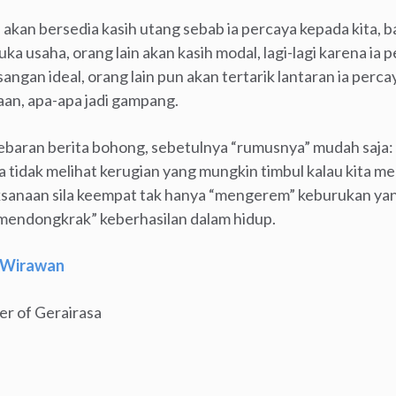
 akan bersedia kasih utang sebab ia percaya kepada kita, 
uka usaha, orang lain akan kasih modal, lagi-lagi karena ia 
angan ideal, orang lain pun akan tertarik lantaran ia perca
an, apa-apa jadi gampang.
ebaran berita bohong, sebetulnya “rumusnya” mudah saja: 
a tidak melihat kerugian yang mungkin timbul kalau kita m
aksanaan sila keempat tak hanya “mengerem” keburukan y
 “mendongkrak” keberhasilan dalam hidup.
 Wirawan
r of Gerairasa