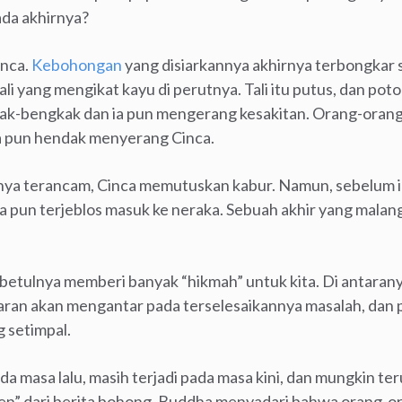
ada akhirnya?
inca.
Kebohongan
yang disiarkannya akhirnya terbongkar s
li yang mengikat kayu di perutnya. Tali itu putus, dan po
ak-bengkak dan ia pun mengerang kesakitan. Orang-orang 
 pun hendak menyerang Cinca.
ya terancam, Cinca memutuskan kabur. Namun, sebelum i
a pun terjeblos masuk ke neraka. Sebuah akhir yang malang
ebetulnya memberi banyak “hikmah” untuk kita. Di antaran
aran akan mengantar pada terselesaikannya masalah, dan
 setimpal.
da masa lalu, masih terjadi pada masa kini, dan mungkin te
ten” dari berita bohong. Buddha menyadari bahwa orang