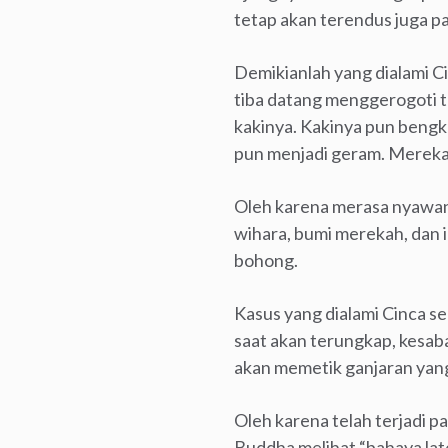
tetap akan terendus juga p
Demikianlah yang dialami C
tiba datang menggerogoti ta
kakinya. Kakinya pun bengk
pun menjadi geram. Mereka
Oleh karena merasa nyawan
wihara, bumi merekah, dan i
bohong.
Kasus yang dialami Cinca s
saat akan terungkap, kesab
akan memetik ganjaran yang
Oleh karena telah terjadi pa
Buddha melihat “bahaya la