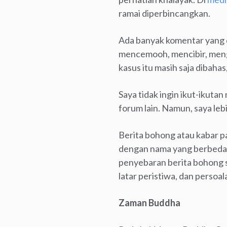
ramai diperbincangkan.
Ada banyak komentar yang d
mencemooh, mencibir, meng
kasus itu masih saja dibaha
Saya tidak ingin ikut-ikutan
forum lain. Namun, saya leb
Berita bohong atau kabar pa
dengan nama yang berbeda. 
penyebaran berita bohong sej
latar peristiwa, dan persoa
Zaman Buddha