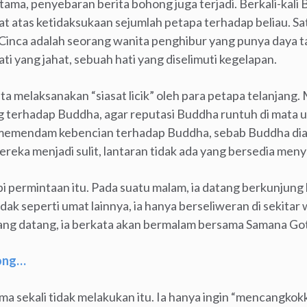
ma, penyebaran berita bohong juga terjadi. Berkali-kali
at atas ketidaksukaan sejumlah petapa terhadap beliau. Sa
 Cinca adalah seorang wanita penghibur yang punya daya tari
ati yang jahat, sebuah hati yang diselimuti kegelapan.
nta melaksanakan “siasat licik” oleh para petapa telanjang.
 terhadap Buddha, agar reputasi Buddha runtuh di mata 
tu memendam kebencian terhadap Buddha, sebab Buddha di
reka menjadi sulit, lantaran tidak ada yang bersedia men
 permintaan itu. Pada suatu malam, ia datang berkunjung
ak seperti umat lainnya, ia hanya berseliweran di sekitar
ng datang, ia berkata akan bermalam bersama Samana Go
hong…
ma sekali tidak melakukan itu. Ia hanya ingin “mencangkokk