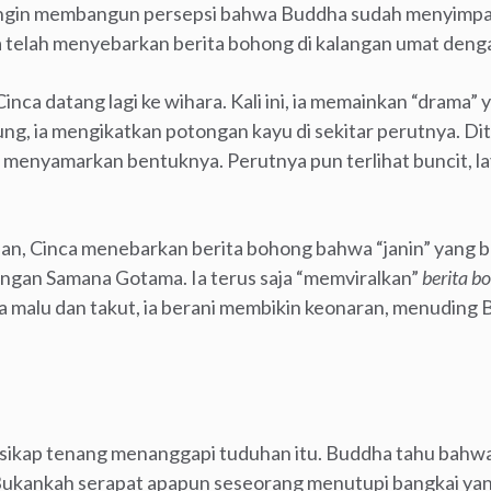
ingin membangun persepsi bahwa Buddha sudah menyimpan
, ia telah menyebarkan berita bohong di kalangan umat denga
ca datang lagi ke wihara. Kali ini, ia memainkan “drama” y
g, ia mengikatkan potongan kayu di sekitar perutnya. Di
 menyamarkan bentuknya. Perutnya pun terlihat buncit, l
nan, Cinca menebarkan berita bohong bahwa “janin” yang b
ngan Samana Gotama. Ia terus saja “memviralkan”
berita b
asa malu dan takut, ia berani membikin keonaran, menudin
rsikap tenang menanggapi tuduhan itu. Buddha tahu bahw
Bukankah serapat apapun seseorang menutupi bangkai ya