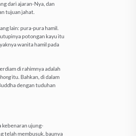
g dari ajaran-Nya, dan
n tujuan jahat.
ang lain: pura-pura hamil.
tutupinya potongan kayu itu
ayaknya wanita hamil pada
erdiam di rahimnya adalah
ohong
itu. Bahkan, di dalam
g Buddha dengan tuduhan
a kebenaran ujung-
ng telah membusuk, baunya