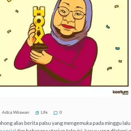
Adica Wirawan
Life
0
hong alias berita palsu yang mengemuka pada minggu lal
 sosial
dan beberapa stasiun televisi, kasus yang dilakoni o