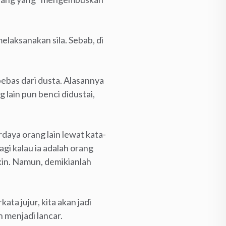
aksanakan sila. Sebab, di
ebas dari dusta. Alasannya
 lain pun benci didustai,
daya orang lain lewat kata-
agi kalau ia adalah orang
kin. Namun, demikianlah
ta jujur, kita akan jadi
 menjadi lancar.