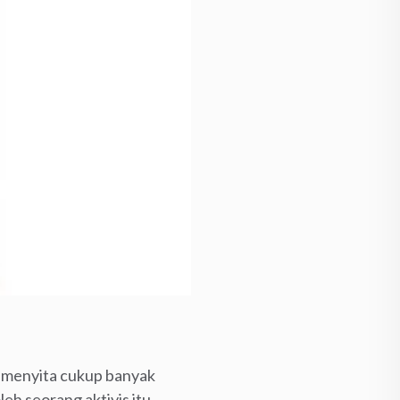
u menyita cukup banyak
leh seorang aktivis itu