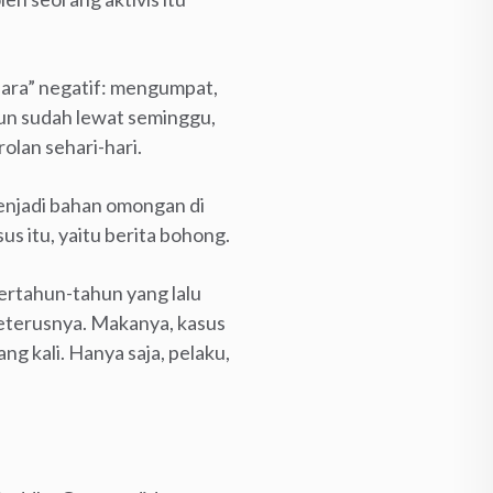
uara” negatif: mengumpat,
un sudah lewat seminggu,
olan sehari-hari.
 menjadi bahan omongan di
us itu, yaitu berita bohong.
bertahun-tahun yang lalu
seterusnya. Makanya, kasus
ang kali. Hanya saja, pelaku,