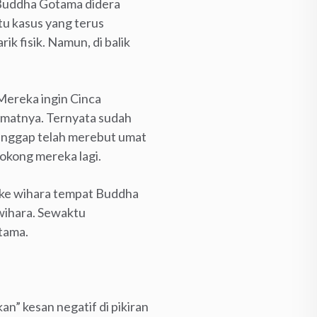
 Buddha Gotama didera
tu kasus yang terus
k fisik. Namun, di balik
 Mereka ingin Cinca
umatnya. Ternyata sudah
anggap telah merebut umat
yokong mereka lagi.
 ke wihara tempat Buddha
 wihara. Sewaktu
tama.
an” kesan negatif di pikiran