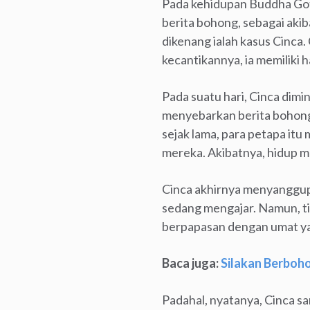
Pada kehidupan Buddha Gota
berita bohong, sebagai akib
dikenang ialah kasus Cinca.
kecantikannya, ia memiliki h
Pada suatu hari, Cinca dimi
menyebarkan berita bohong
sejak lama, para petapa i
mereka. Akibatnya, hidup me
Cinca akhirnya menyanggupi
sedang mengajar. Namun, tid
berpapasan dengan umat ya
Baca juga:
Silakan Berbo
Padahal, nyatanya, Cinca sa