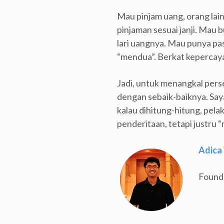
Mau pinjam uang, orang lain
pinjaman sesuai janji. Mau b
lari uangnya. Mau punya pas
“mendua”. Berkat kepercaya
Jadi, untuk menangkal pers
dengan sebaik-baiknya. Say
kalau dihitung-hitung, pel
penderitaan, tetapi justru
Adica
Founde