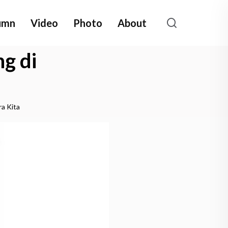
umn
Video
Photo
About
g di
ra Kita