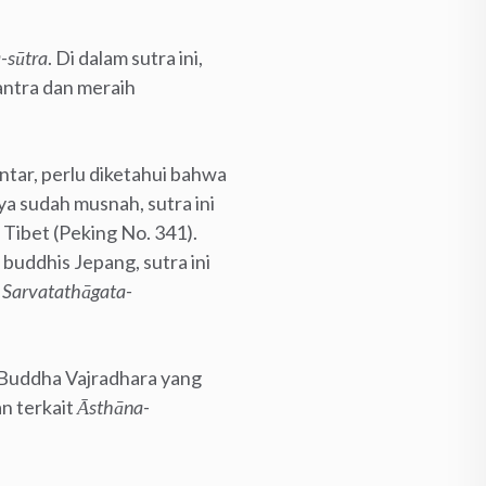
-sūtra
. Di dalam sutra ini,
antra dan meraih
tar, perlu diketahui bahwa
ya sudah musnah, sutra ini
 Tibet (Peking No. 341).
 buddhis Jepang, sutra ini
n
Sarvatathāgata-
i Buddha Vajradhara yang
n terkait
Āsthāna-