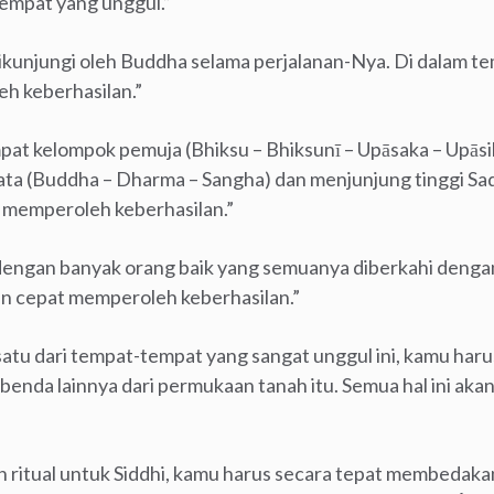
empat yang unggul.”
ikunjungi oleh Buddha selama perjalanan-Nya. Di dalam te
h keberhasilan.”
pat kelompok pemuja (Bhiksu – Bhiksunī – Upāsaka – Upāsi
ta (Buddha – Dharma – Sangha) dan menjunjung tinggi Sa
t memperoleh keberhasilan.”
 dengan banyak orang baik yang semuanya diberkahi dengan
an cepat memperoleh keberhasilan.”
tu dari tempat-tempat yang sangat unggul ini, kamu har
-benda lainnya dari permukaan tanah itu. Semua hal ini aka
 ritual untuk Siddhi, kamu harus secara tepat membedaka