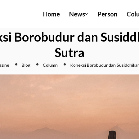
Home
News
Person
Col
si Borobudur dan Susidd
Sutra
azine
Blog
Column
Koneksi Borobudur dan Susiddhikar