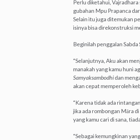
Perlu diketahui, Vajradhara
gubahan Mpu Prapanca dari
Selain itu juga ditemukan 
isinya bisa direkonstruksi m
Beginilah penggalan Sabda 
“Selanjutnya, Aku akan men
manakah yang kamu huni ag
Samyaksambodhi
dan mengal
akan cepat memperoleh keb
“Karena tidak ada rintangan
jika ada rombongan Māra di 
yang kamu cari di sana, tia
“Sebagai kemungkinan yang