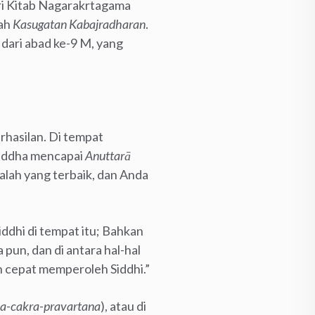
ari Kitab Nagarakrtagama
rah
Kasugatan Kabajradharan
.
dari abad ke-9 M, yang
hasilan. Di tempat
Buddha mencapai
Anuttarā
dalah yang terbaik, dan Anda
ddhi di tempat itu; Bahkan
pun, dan di antara hal-hal
an cepat memperoleh Siddhi.”
-cakra-pravartana
), atau di