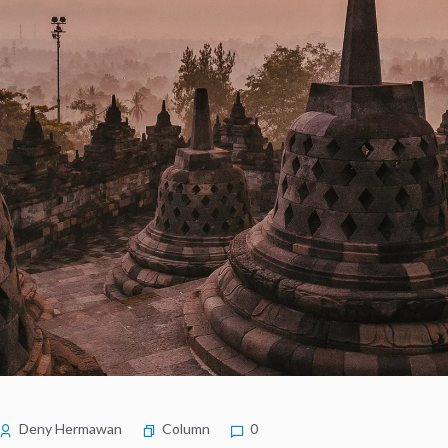
Deny Hermawan
Column
0