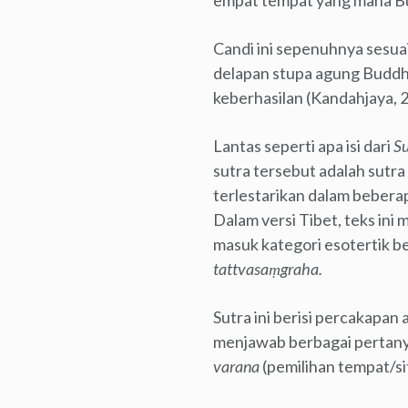
empat tempat yang mana Bu
Candi ini sepenuhnya sesua
delapan stupa agung Buddh
keberhasilan (Kandahjaya, 2
Lantas seperti apa isi dari
Su
sutra tersebut adalah sutra
terlestarikan dalam beberap
Dalam versi Tibet, teks ini 
masuk kategori esotertik be
tattvasaṃgraha.
Sutra ini berisi percakapan
menjawab berbagai pertanya
varana
(pemilihan tempat/si