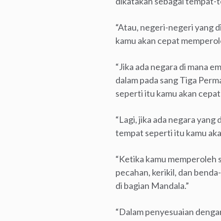
dikatakan sebagai tempat-t
“Atau, negeri-negeri yang d
kamu akan cepat memperole
“Jika ada negara di mana em
dalam pada sang Tiga Perma
seperti itu kamu akan cepa
“Lagi, jika ada negara yang
tempat seperti itu kamu ak
“Ketika kamu memperoleh sa
pecahan, kerikil, dan benda
di bagian Mandala.”
“Dalam penyesuaian dengan