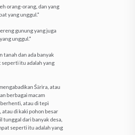
oleh orang-orang, dan yang
pat yang unggul.”
s lereng gunung yang juga
 yang unggul.”
n tanah dan ada banyak
eperti itu adalah yang
 mengabadikan Śārira, atau
ngan berbagai macam
erhenti, atau di tepi
, atau di kaki pohon besar
l tunggal dari banyak desa,
mpat seperti itu adalah yang