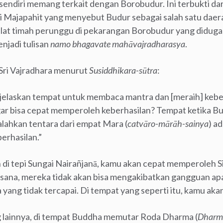
 sendiri memang terkait dengan Borobudur. Ini terbukti d
 Majapahit yang menyebut Budur sebagai salah satu dae
pelat timah perunggu di pekarangan Borobudur yang diduga 
enjadi tulisan
namo bhagavate mah
ā
vajradharasya
.
Sri Vajradhara menurut
Susiddhikara-sūtra
:
jelaskan tempat untuk membaca mantra dan [meraih] keber
ar bisa cepat memperoleh keberhasilan? Tempat ketika 
ahkan tentara dari empat Mara (
catvāro-mārāh-sainya
) a
erhasilan.”
 di tepi Sungai Nairañjanā, kamu akan cepat memperoleh Si
sana, mereka tidak akan bisa mengakibatkan gangguan apa 
da yang tidak tercapai. Di tempat yang seperti itu, kamu ak
 lainnya, di tempat Buddha memutar Roda Dharma (
Dharma