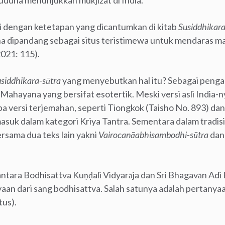
ddha menunjukkan mukjizat di India.
i dengan ketetapan yang dicantumkan di kitab
Susiddhikara
a dipandang sebagai situs teristimewa untuk mendaras m
021: 115).
siddhikara-sūtra
yang menyebutkan hal itu? Sebagai pengan
 Mahayana yang bersifat esotertik. Meski versi asli India-n
a versi terjemahan, seperti Tiongkok (Taisho No. 893) dan
masuk dalam kategori Kriya Tantra. Sementara dalam tradisi
rsama dua teks lain yakni
Vairocanāabhisambodhi-sūtra
da
 antara Bodhisattva Kuṇḍali Vidyarāja dan Sri Bhagavān Ad
an dari sang bodhisattva. Salah satunya adalah pertanyaa
tus).