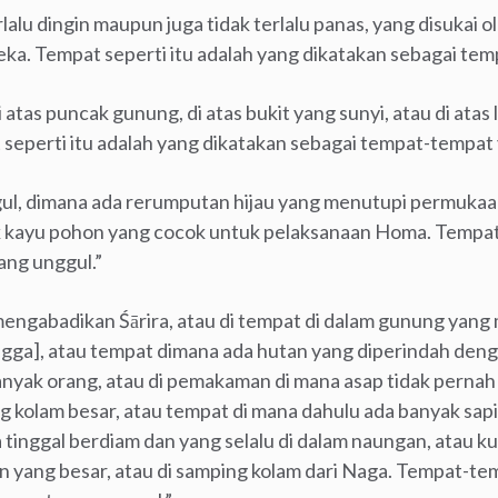
rlalu dingin maupun juga tidak terlalu panas, yang disukai 
a. Tempat seperti itu adalah yang dikatakan sebagai tem
i atas puncak gunung, di atas bukit yang sunyi, atau di ata
 seperti itu adalah yang dikatakan sebagai tempat-tempat
gul, dimana ada rerumputan hijau yang menutupi permukaa
 kayu pohon yang cocok untuk pelaksanaan Homa. Tempat s
ang unggul.”
mengabadikan Śārira, atau di tempat di dalam gunung yang
angga], atau tempat dimana ada hutan yang diperindah de
yak orang, atau di pemakaman di mana asap tidak pernah b
ng kolam besar, atau tempat di mana dahulu ada banyak sapi
 tinggal berdiam dan yang selalu di dalam naungan, atau kui
lan yang besar, atau di samping kolam dari Naga. Tempat-te