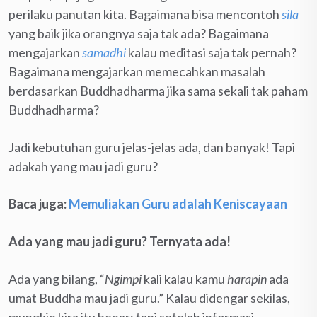
perilaku panutan kita. Bagaimana bisa mencontoh
sila
yang baik jika orangnya saja tak ada? Bagaimana
mengajarkan
samadhi
kalau meditasi saja tak pernah?
Bagaimana mengajarkan memecahkan masalah
berdasarkan Buddhadharma jika sama sekali tak paham
Buddhadharma?
Jadi kebutuhan guru jelas-jelas ada, dan banyak! Tapi
adakah yang mau jadi guru?
Baca juga:
Memuliakan Guru adalah Keniscayaan
Ada yang mau jadi guru? Ternyata ada!
Ada yang bilang, “
Ngimpi
kali kalau kamu
harapin
ada
umat Buddha mau jadi guru.” Kalau didengar sekilas,
mungkin kira itu benar; tapi setelah informasi