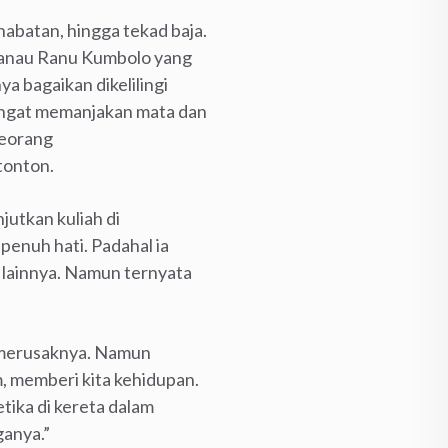
habatan, hingga tekad baja.
 danau Ranu Kumbolo yang
 bagaikan dikelilingi
angat memanjakan mata dan
seorang
tonton.
utkan kuliah di
penuh hati. Padahal ia
lainnya. Namun ternyata
g merusaknya. Namun
, memberi kita kehidupan.
etika di kereta dalam
ganya.”