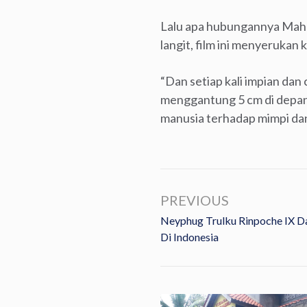
Lalu apa hubungannya Maha
langit, film ini menyerukan 
“Dan setiap kali impian dan
menggantung 5 cm di depan k
manusia terhadap mimpi dan
PREVIOUS
Neyphug Trulku Rinpoche IX D
Di Indonesia