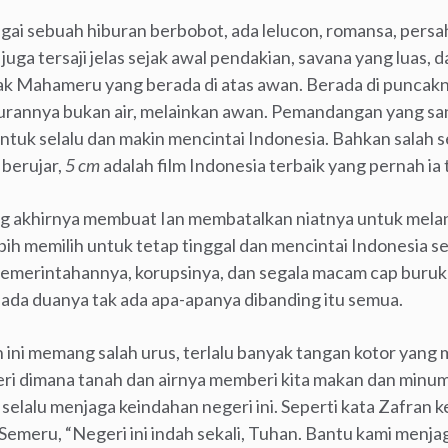
agai sebuah hiburan berbobot, ada lelucon, romansa, persa
ga tersaji jelas sejak awal pendakian, savana yang luas,
 Mahameru yang berada di atas awan. Berada di puncaknya
rannya bukan air, melainkan awan. Pemandangan yang s
tuk selalu dan makin mencintai Indonesia. Bahkan salah 
 berujar,
5 cm
adalah film Indonesia terbaik yang pernah ia 
g akhirnya membuat Ian membatalkan niatnya untuk melanj
bih memilih untuk tetap tinggal dan mencintai Indonesia se
merintahannya, korupsinya, dan segala macam cap buruk 
iada duanya tak ada apa-apanya dibanding itu semua.
ah ini memang salah urus, terlalu banyak tangan kotor yan
geri dimana tanah dan airnya memberi kita makan dan minum
 selalu menjaga keindahan negeri ini. Seperti kata Zafran k
emeru, “Negeri ini indah sekali, Tuhan. Bantu kami menja