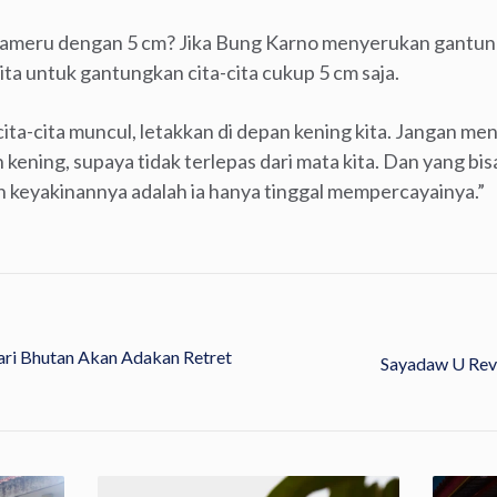
meru dengan 5 cm? Jika Bung Karno menyerukan gantungk
kita untuk gantungkan cita-cita cukup 5 cm saja.
 cita-cita muncul, letakkan di depan kening kita. Jangan me
ening, supaya tidak terlepas dari mata kita. Dan yang bis
 keyakinannya adalah ia hanya tinggal mempercayainya.”
ari Bhutan Akan Adakan Retret
Sayadaw U Rev