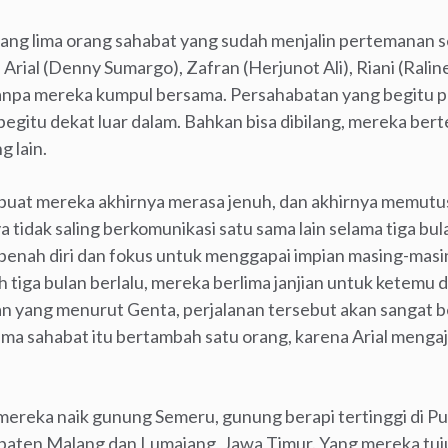
ng lima orang sahabat yang sudah menjalin pertemanan s
Arial (Denny Sumargo), Zafran (Herjunot Ali), Riani (Raline
i tanpa mereka kumpul bersama. Persahabatan yang begitu 
egitu dekat luar dalam. Bahkan bisa dibilang, mereka ber
g lain.
mbuat mereka akhirnya merasa jenuh, dan akhirnya memutu
tidak saling berkomunikasi satu sama lain selama tiga bul
erbenah diri dan fokus untuk menggapai impian masing-masi
h tiga bulan berlalu, mereka berlima janjian untuk ketemu 
 yang menurut Genta, perjalanan tersebut akan sangat be
ima sahabat itu bertambah satu orang, karena Arial meng
eka naik gunung Semeru, gunung berapi tertinggi di Pul
upaten Malang dan Lumajang, Jawa Timur. Yang mereka tu