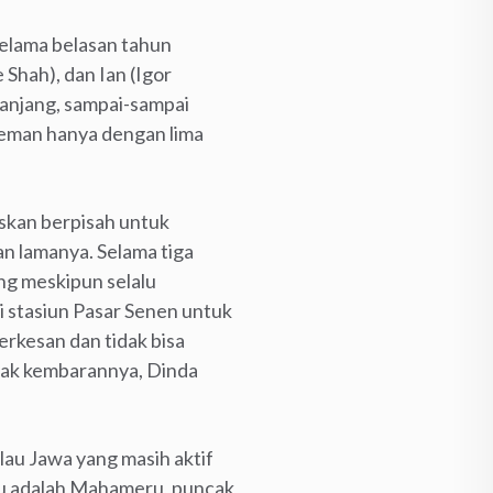
elama belasan tahun
 Shah), dan Ian (Igor
panjang, sampai-sampai
teman hanya dengan lima
skan berpisah untuk
an lamanya. Selama tiga
ng meskipun selalu
di stasiun Pasar Senen untuk
rkesan dan tidak bisa
ajak kembarannya, Dinda
au Jawa yang masih aktif
ju adalah Mahameru, puncak