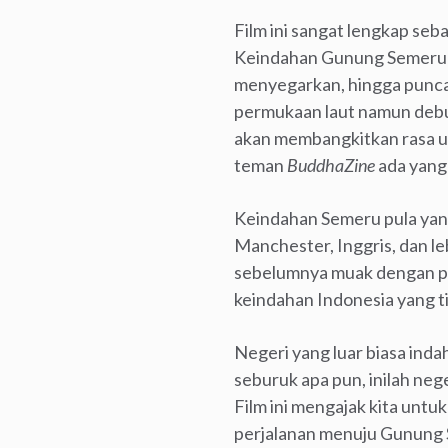
Film ini sangat lengkap seb
Keindahan Gunung Semeru ju
menyegarkan, hingga puncak
permukaan laut namun debu
akan membangkitkan rasa un
teman
BuddhaZine
ada yang
Keindahan Semeru pula yan
Manchester, Inggris, dan le
sebelumnya muak dengan pe
keindahan Indonesia yang t
Negeri yang luar biasa ind
seburuk apa pun, inilah ne
Film ini mengajak kita untuk
perjalanan menuju Gunung S