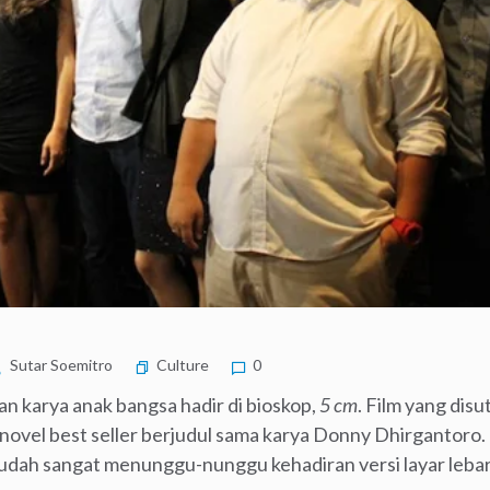
Sutar Soemitro
Culture
0
lan karya anak bangsa hadir di bioskop,
5 cm
. Film yang disu
 novel best seller berjudul sama karya Donny Dhirgantoro
udah sangat menunggu-nunggu kehadiran versi layar leba