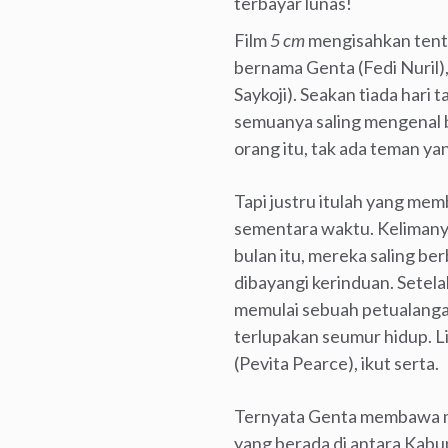
terbayar lunas!
Film
5 cm
mengisahkan tenta
bernama Genta (Fedi Nuril), 
Saykoji). Seakan tiada har
semuanya saling mengenal b
orang itu, tak ada teman yan
Tapi justru itulah yang me
sementara waktu. Kelimanya 
bulan itu, mereka saling b
dibayangi kerinduan. Setela
memulai sebuah petualangan
terlupakan seumur hidup. L
(Pevita Pearce), ikut serta.
Ternyata Genta membawa mer
yang berada di antara Kab