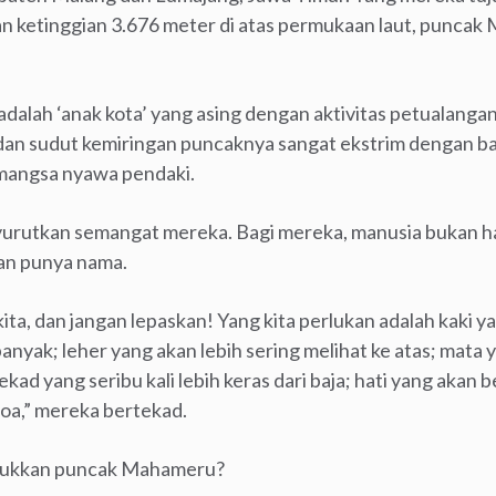
n ketinggian 3.676 meter di atas permukaan laut, punca
adalah ‘anak kota’ yang asing dengan aktivitas petualanga
dan sudut kemiringan puncaknya sangat ekstrim dengan ba
emangsa nyawa pendaki.
enyurutkan semangat mereka. Bagi mereka, manusia bukan 
dan punya nama.
ita, dan jangan lepaskan! Yang kita perlukan adalah kaki ya
anyak; leher yang akan lebih sering melihat ke atas; mata
ekad yang seribu kali lebih keras dari baja; hati yang akan b
doa,” mereka bertekad.
lukkan puncak Mahameru?