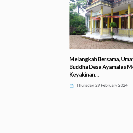
ui Tradisi: Pangruwatan
Melangkah Bersama, Uma
erspektif Baru Budaya
Buddha Desa Ayamalas M
Keyakinan…
, 4 March 2024
Thursday, 29 February 2024