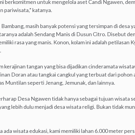
ami berkomitmen untuk mengelola aset Candi Ngawen, dem
 pariwisata,” katanya.
t Bambang, masih banyak potensi yang tersimpan di desa ya
ntaranya adalah Sendang Manis di Dusun Citro. Disebut dem
miliki rasa yang manis. Konon, kolam ini adalah petilasan 
.
am kerajinan tangan yang bisa dijadikan cinderamata wisa
inan Doran atau tangkai cangkul yang terbuat dari pohon 
has Muntilan seperti Jenang, Jemunak, dan lainnya.
harap Desa Ngawen tidak hanya sebagai tujuan wisata seja
ng lebih dulu menjadi desa wisata religi. Bukan tidak mun
 ada wisata edukasi, kami memiliki lahan 6.000 meter perseg