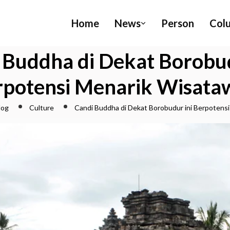
Home
News
Person
Col
 Buddha di Dekat Borobud
rpotensi Menarik Wisata
log
Culture
Candi Buddha di Dekat Borobudur ini Berpotens