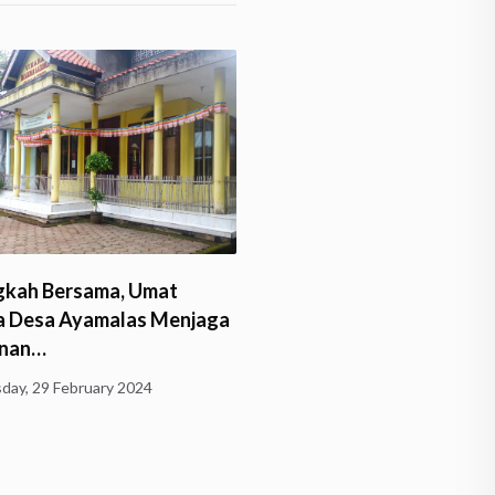
Cipari: Menelusuri Jejak 
Vajra Bumi Giri Putra…
kah Bersama, Umat
Monday, 5 February 2024
 Desa Ayamalas Menjaga
inan…
day, 29 February 2024