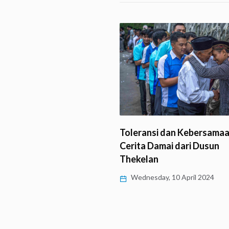
Toleransi dan Kebersamaa
 Homa dan Toleransi
Cerita Damai dari Dusun
egaralangu
Thekelan
y, 29 June 2024
Wednesday, 10 April 2024