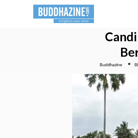
Candi
Be
Buddhazine
B