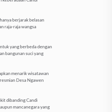
hanya berjarak belasan
n raja-raja wangsa
bentuk yang berbeda dengan
an bangunan suci yang
apkan menarik wisatawan
peresmian Desa Ngawen
it dibanding Candi
k maupun mancanegara yang