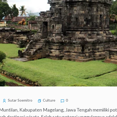
Sutar Soemitro
Culture
0
ntilan, Kabupaten Magelang, Jawa Tengah memiliki pote
h destinasi wisata. Salah satu potensi unggulannya adal