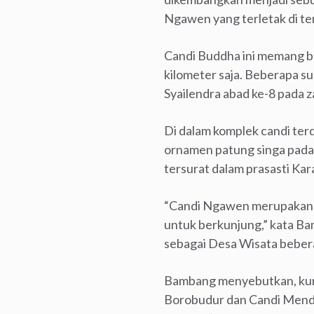
Ngawen yang terletak di te
Candi Buddha ini memang b
kilometer saja. Beberapa 
Syailendra abad ke-8 pada
Di dalam komplek candi ter
ornamen patung singa pada
tersurat dalam prasasti Ka
“Candi Ngawen merupakan 
untuk berkunjung,” kata B
sebagai Desa Wisata bebera
Bambang menyebutkan, kunj
Borobudur dan Candi Mendu