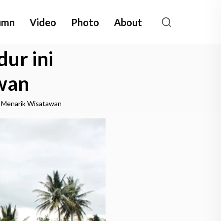
umn
Video
Photo
About
ur ini
wan
i Menarik Wisatawan