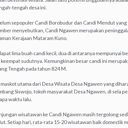
ngah-tengah desa ini.
elum sepopuler Candi Borobudur dan Candi Mendut yang 
sumber menyebutkan, Candi Ngawen merupakan peninggala
 zaman Kerajaan Mataram Kuno.
dapat lima buah candi kecil, dua di antaranya mempunyai 
 keempat sudutnya. Kemungkinan besar candi ini merupak
rang Tengah pada tahun 824 M.
maskot utama dari Desa Wisata Desa Ngawen yang dihar
ambang Siswojo, tokoh masyarakat Desa Ngawen, di sela 
pa waktu lalu.
ungan wisatawan ke Candi Ngawen masih tergolong sedik
t. Setiap hari, rata-rata 15-20 wisatawan baik domesti