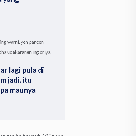
ing warni, yen pancen
dha udakaranen ing driya.
r lagi pula di
 jadi, itu
apa maunya