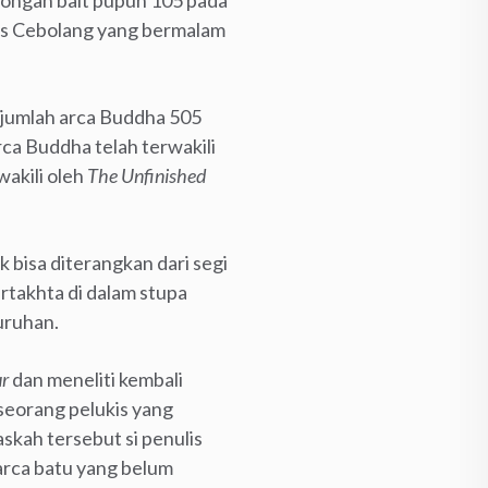
tongan bait pupuh 105 pada
s Cebolang yang bermalam
jumlah arca Buddha 505
a Buddha telah terwakili
wakili oleh
The Unfinished
bisa diterangkan dari segi
rtakhta di dalam stupa
uruhan.
r
dan meneliti kembali
 seorang pelukis yang
skah tersebut si penulis
arca batu yang belum