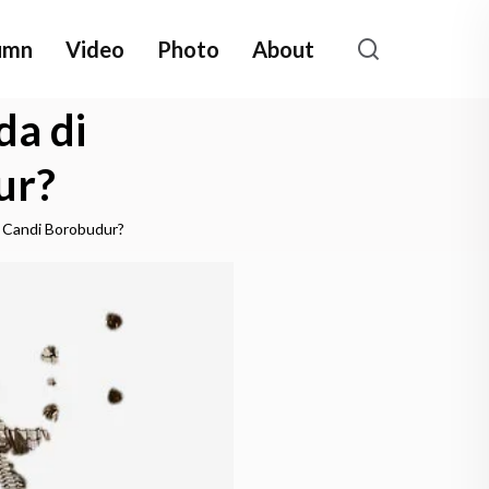
umn
Video
Photo
About
da di
ur?
k Candi Borobudur?