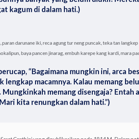
at kagum di dalam hati.)
paran darunane iki, reca agung tur neng puncak, teka tan langkep 
mokalipun, baya pancen jinarag, embuh karepe kang kardi, mara pa
erucap, “Bagaimana mungkin ini, arca besa
k lengkap macamnya. Kalau memang belum
l. Mungkinkah memang disengaja? Entah 
ari kita renungkan dalam hati.”)