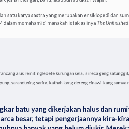
ah satu karya sastra yang merupakan ensiklopedi dan sumb
M dalam memahami di manakah letak aslinya
The Unfinishe
rancang alus remit, nglebete kurungan sela, isi reca geng satunggi
pung, saranduning sarira, kathah kang dereng cinawi, kang samya
kar batu yang dikerjakan halus dan rumit
 arca besar, tetapi pengerjaannya kira-kira
ubuhnya banyak yang belum diukir. Merek