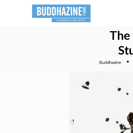
The 
St
Buddhazine