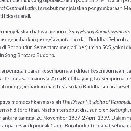
i
Serat Centhini
yang dipublikasikan pada 1814 M. Dalam po
rat Centhini Latin.
tersebut menjelaskan pengembaraan Ma
 lokasi candi.
im menjelaskan bahwa menurut
Sang Hyang Kamahayanikan
menggambarkan pengejawantahan dari Buddha. Seluruh arc
 di Borobudur. Sementara menjadi berjumlah 505, yakni di
lain Sang Bhatara Buddha.
ai penggambaran kesempurnaan di luar kesempurnaan, tak 
keterbatasan manusia. Arca Buddha yang tak sempurna be
lah menggambarkan manifestasi dari Buddha secara kesel
paya memecahkan masalah
The Dhyani-Buddha of Barabudu
ernah diterbitkan. Naskah tersebut disusun oleh
Sieburgh
,
r antara tanggal 20 November 1837-2 April 1839. Dalam na
stupa besar di puncak Candi Borobudur terdapat sebuah 