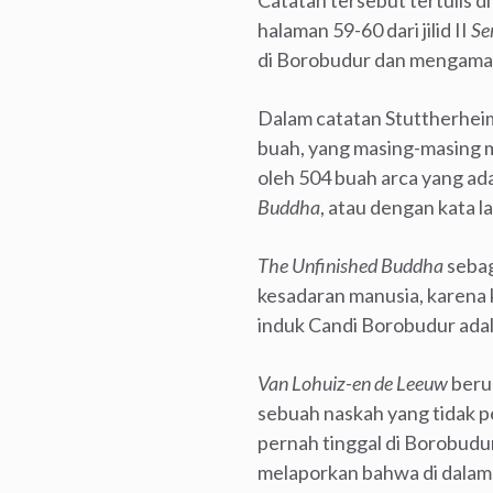
Catatan tersebut tertulis d
halaman 59-60 dari jilid II
Se
di Borobudur dan mengamati
Dalam catatan Stuttherhe
buah, yang masing-masing 
oleh 504 buah arca yang ada
Buddha
, atau dengan kata 
The Unfinished Buddha
sebag
kesadaran manusia, karena 
induk Candi Borobudur ada
Van Lohuiz-en de Leeuw
beru
sebuah naskah yang tidak p
pernah tinggal di Borobudu
melaporkan bahwa di dalam 