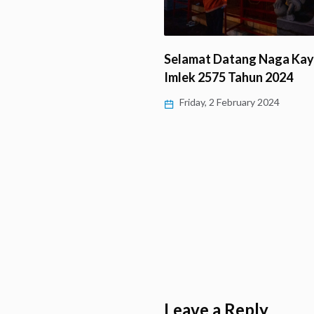
Menelusuri Jejak Vihara
mi Giri Putra…
Selamat Datang Naga Kay
Imlek 2575 Tahun 2024
 5 February 2024
Friday, 2 February 2024
Leave a Reply