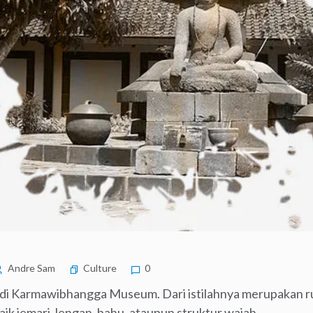
Andre Sam
Culture
0
ak di Karmawibhangga Museum. Dari istilahnya merupakan 
k jemari, lengan, bahu, ataupun struktur wajah.