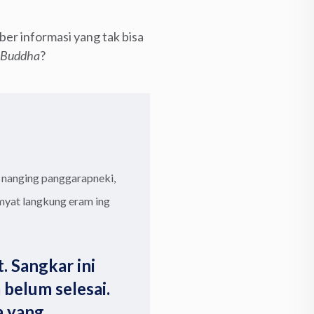
er informasi yang tak bisa
d Buddha
?
l, nanging panggarapneki,
 myat langkung eram ing
. Sangkar ini
 belum selesai.
a yang