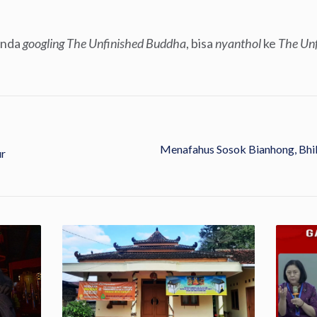
 Anda
googling The Unfinished Buddha
, bisa
nyanthol
ke
The Unf
Menafahus Sosok Bianhong, Bhik
ur