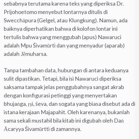
sebabnya terutama karena teks yang diperiksa Dr.
Prijohoetomo menyebut lontarnya ditulis di
Swecchāpura (Gelgel, atau Klungkung). Namun, ada
baiknya diperhatikan bahwa di kolofon lontar ini
tertulis bahwa yang menggubah (apus) Nawaruci
adalah Mpu Śivamūrti dan yang menyadur (aparab)
adalah Jěmuharsa.
Tanpa tambahan data, hubungan di antara keduanya
sulit dipastikan. Tetapi, bila isi Nawaruci diperiksa
saksama tampak jelas penggubahnya sangat akrab
dengan konfigurasi petinggi yang menyertakan
bhujaṅga, ṛṣi, śeva, dan sogata yang biasa disebut ada di
istana kerajaan Majapahit. Oleh karenanya, bukanlah
sama sekali mustahil bila kitab ini digubah oleh Daṅ
Ācaryya Śivamūrtti di zamannya.