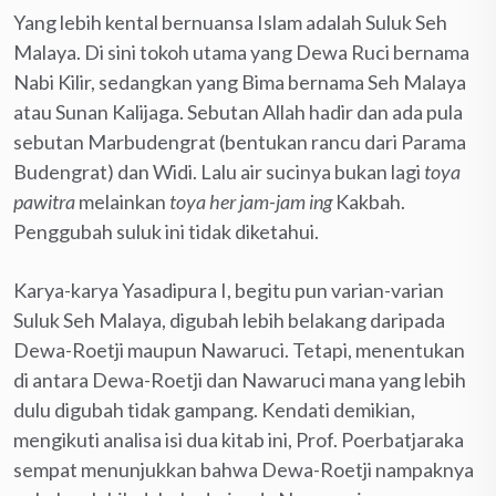
Yang lebih kental bernuansa Islam adalah Suluk Seh
Malaya. Di sini tokoh utama yang Dewa Ruci bernama
Nabi Kilir, sedangkan yang Bima bernama Seh Malaya
atau Sunan Kalijaga. Sebutan Allah hadir dan ada pula
sebutan Marbudengrat (bentukan rancu dari Parama
Budengrat) dan Widi. Lalu air sucinya bukan lagi
toya
pawitra
melainkan
toya her jam-jam ing
Kakbah.
Penggubah suluk ini tidak diketahui.
Karya-karya Yasadipura I, begitu pun varian-varian
Suluk Seh Malaya, digubah lebih belakang daripada
Dewa-Roetji maupun Nawaruci. Tetapi, menentukan
di antara Dewa-Roetji dan Nawaruci mana yang lebih
dulu digubah tidak gampang. Kendati demikian,
mengikuti analisa isi dua kitab ini, Prof. Poerbatjaraka
sempat menunjukkan bahwa Dewa-Roetji nampaknya