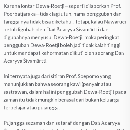
Karena lontar Dewa-Roetji—seperti dilaporkan Prof.
Poerbatjaraka—tidak lagi utuh, nama penggubah dan
tanggalnya tidak bisa diketahui. Tetapi, kalau Nawaruci
betul digubah oleh Daṅ Ācaryya Śivamūrtti dan
digubahnya menyusul Dewa-Roetji, maka peringkat
penggubah Dewa-Roetji boleh jadi tidak kalah tinggi
untuk mendapat kehormatan diikuti oleh seorang Daṅ
Ācaryya Śivamūrtti.
Ini ternyata juga dari sitiran Prof. Soepomo yang
menunjukkan bahwa seorang kawi (penyair atau
sastrawan, dalam hal ini penggubah Dewa-Roetji) pada
zaman itu tidak mungkin berasal dari bukan keluarga
terpelajar atau pujangga.
Pujangga sezaman dan setaraf dengan Daṅ Ācaryya