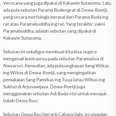
Verocana yang juga dipakai di Kakawin Sutasoma. Lalu,
ada pula sebutan Parama Budengrat di Dewa-Roetji,
yang secara morfologis berasal dari Parama Buda ing
rat atau Paramabuddha ing rat. Yang terakhir, yakni
Paramabuddha, adalah sebutan yang dipakai di
Kakawin Sutasoma.
Sebutan ini sekaligus membuat kita bisa segera
mengenali kontrasnya pada sebutan Paramaśiva di
Nawaruci. Kemudian, ada pula ungkapan Sang Wěkas
ing Wěkas di Dewa-Roetji, yang mengingatkan
pemakaian Sang Paměkas ing Tuṣṭa (atau Wěkas ing
Sukha) di Arjunawijaya. Dewa-Roetji juga
menggunakan sebutan Adi Buda-rĕsi untuk merujuk
tokoh Dewa Ruci.
Sebutan Dewa Ruci berarti Cahaya Ilahi. Ini sepadan