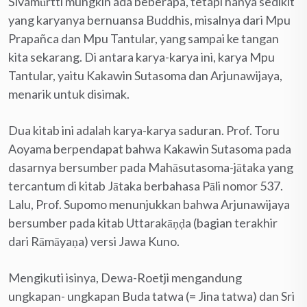
Śivamūrtti mungkin ada beberapa, tetapi hanya sedikit
yang karyanya bernuansa Buddhis, misalnya dari Mpu
Prapañca dan Mpu Tantular, yang sampai ke tangan
kita sekarang. Di antara karya-karya ini, karya Mpu
Tantular, yaitu Kakawin Sutasoma dan Arjunawijaya,
menarik untuk disimak.
Dua kitab ini adalah karya-karya saduran. Prof. Toru
Aoyama berpendapat bahwa Kakawin Sutasoma pada
dasarnya bersumber pada Mahāsutasoma-jātaka yang
tercantum di kitab Jātaka berbahasa Pāli nomor 537.
Lalu, Prof. Supomo menunjukkan bahwa Arjunawijaya
bersumber pada kitab Uttarakāṇḍa (bagian terakhir
dari Rāmāyaṇa) versi Jawa Kuno.
Mengikuti isinya, Dewa-Roetji mengandung
ungkapan- ungkapan Buda tatwa (= Jina tatwa) dan Sri