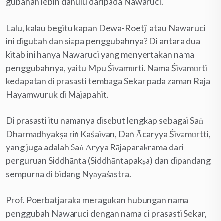
gubahan lebih dahulu daripada Nawaruci.
Lalu, kalau begitu kapan Dewa-Roetji atau Nawaruci
ini digubah dan siapa penggubahnya? Di antara dua
kitab ini hanya Nawaruci yang menyertakan nama
penggubahnya, yaitu Mpu Śivamūrti. Nama Śivamūrti
kedapatan di prasasti tembaga Sekar pada zaman Raja
Hayamwuruk di Majapahit.
Di prasasti itu namanya disebut lengkap sebagai Saṅ
Dharmādhyakṣa riṅ Kaśaivan, Daṅ Ācaryya Śivamūrtti,
yang juga adalah Saṅ Āryya Rājaparakrama dari
perguruan Siddhānta (Siddhāntapakṣa) dan dipandang
sempurna di bidang Nyāyaśāstra.
Prof. Poerbatjaraka meragukan hubungan nama
penggubah Nawaruci dengan nama di prasasti Sekar,