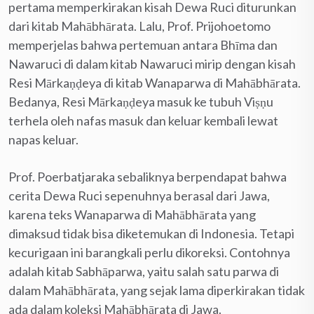
pertama memperkirakan kisah Dewa Ruci diturunkan
dari kitab Mahābhārata. Lalu, Prof. Prijohoetomo
memperjelas bahwa pertemuan antara Bhīma dan
Nawaruci di dalam kitab Nawaruci mirip dengan kisah
Resi Mārkaṇḍeya di kitab Wanaparwa di Mahābhārata.
Bedanya, Resi Mārkaṇḍeya masuk ke tubuh Viṣṇu
terhela oleh nafas masuk dan keluar kembali lewat
napas keluar.
Prof. Poerbatjaraka sebaliknya berpendapat bahwa
cerita Dewa Ruci sepenuhnya berasal dari Jawa,
karena teks Wanaparwa di Mahābhārata yang
dimaksud tidak bisa diketemukan di Indonesia. Tetapi
kecurigaan ini barangkali perlu dikoreksi. Contohnya
adalah kitab Sabhāparwa, yaitu salah satu parwa di
dalam Mahābhārata, yang sejak lama diperkirakan tidak
ada dalam koleksi Mahābhārata di Jawa.