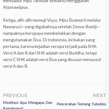
menyadur Mpu Tantular sewaktu menggubah
Arjunawijaya.
Ketiga, alih-alih memuji Viṣṇu, Mpu Śivamūrti melalui
Nawaruci—yang digubahnya setelah Dewa-Roetji—
nampaknya berupaya membelokkan dengan
mengutamakan Śiva. Di Indonesia, ini bukan yang
pertama, karena kejadian serupa terjadi pada SHK.
Versi A dan B dari SHK adalah versi Buddha, tetapi
versi C SHK adalah versi Śiva yang disusun menyusul
versi A dan B.
PREVIOUS
NEXT
Meditasi: Apa, Mengapa, Dan
Pencerahan Tentang Tubuhku
Bagaimana?