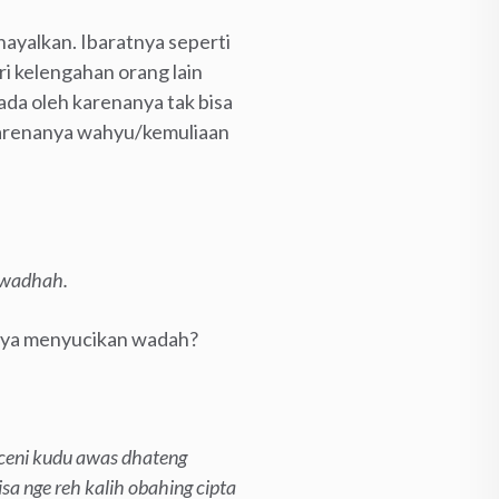
khayalkan. Ibaratnya seperti
i kelengahan orang lain
ada oleh karenanya tak bisa
karenanya wahyu/kemuliaan
i wadhah.
anya menyucikan wadah?
uceni kudu awas dhateng
sa nge reh kalih obahing cipta