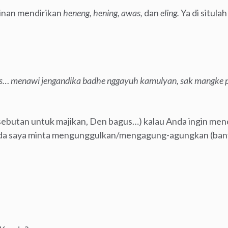
nginan mendirikan
heneng, hening, awas,
dan
eling.
Ya di situla
s… menawi jengandika badhe nggayuh kamulyan, sak mangke p
sebutan untuk majikan, Den bagus…) kalau Anda ingin men
nda saya minta mengunggulkan/mengagung-agungkan (ban