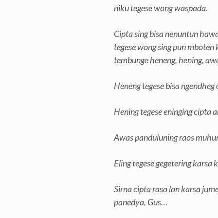
niku tegese wong waspada.
Cipta sing bisa nenuntun haw
tegese wong sing pun mboten 
tembunge heneng, hening, awas
Heneng tegese bisa ngendheg 
Hening tegese eninging cipta 
Awas panduluning raos muhun
Eling tegese gegetering kars
Sirna cipta rasa lan karsa jum
panedya, Gus…