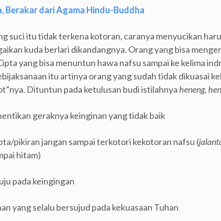
a, Berakar dari Agama Hindu-Buddha
ng suci itu tidak terkena kotoran, caranya menyucikan ha
 bagaikan kuda berlari dikandangnya. Orang yang bisa menge
Cipta yang bisa menuntun hawa nafsu sampai ke kelima indr
bijaksanaan itu artinya orang yang sudah tidak dikuasai k
t”nya. Dituntun pada ketulusan budi istilahnya
heneng, hen
entikan geraknya keinginan yang tidak baik
pta/pikiran jangan sampai terkotori kekotoran nafsu (
jalant
mpai hitam)
uju pada keingingan
inan yang selalu bersujud pada kekuasaan Tuhan