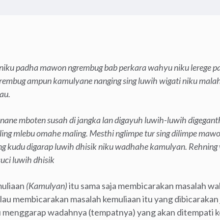
iku padha mawon ngrembug bab perkara wahyu niku lerege p
irembug ampun kamulyane nanging sing luwih wigati niku mala
au.
ane mboten susah di jangka lan digayuh luwih-luwih digegant
ing mlebu omahe maling. Mesthi nglimpe tur sing dilimpe maw
ing kudu digarap luwih dhisik niku wadhahe kamulyan. Rehnin
uci luwih dhisik
uliaan
(Kamulyan)
itu sama saja membicarakan masalah wahy
au membicarakan masalah kemuliaan itu yang dibicarakan 
ru menggarap wadahnya (tempatnya) yang akan ditempati ke