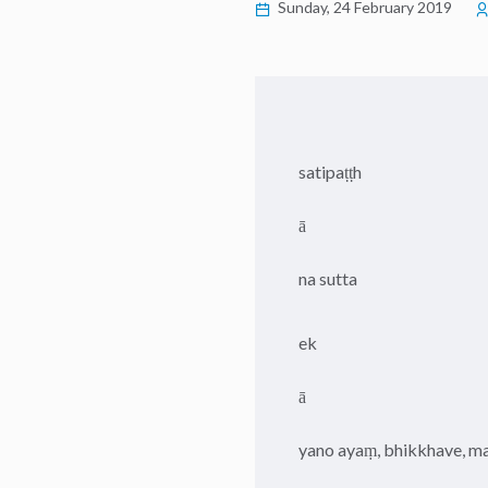
Sunday, 24 February 2019
satipaṭṭh
ā
na sutta
ek
ā
yano ayaṃ, bhikkhave, m