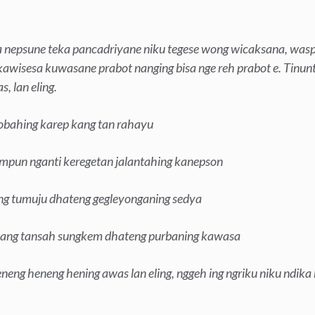
a nepsune teka pancadriyane niku tegese wong wicaksana, was
kawisesa kuwasane prabot nanging bisa nge reh prabot e. Tinun
, lan eling.
obahing karep kang tan rahayu
ampun nganti keregetan jalantahing kanepson
g tumuju dhateng gegleyonganing sedya
a kang tansah sungkem dhateng purbaning kawasa
eneng heneng hening awas lan eling, nggeh ing ngriku niku ndika