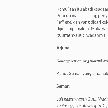
Kemuliaan itu abadi keadaany
Pencuri masuk sarang penya
(
nglimpe)
dan yang dicari ke
diperumpamakan. Maka yang
itu sifatnya suci wadahnya j
Arjuna:
Kakang semar, sing diarani wa
Kanda Semar, yang dinamak
Semar:
Lah ngaten nggeh Gus… Wadhah
keplasing pikir utawi cipta. C