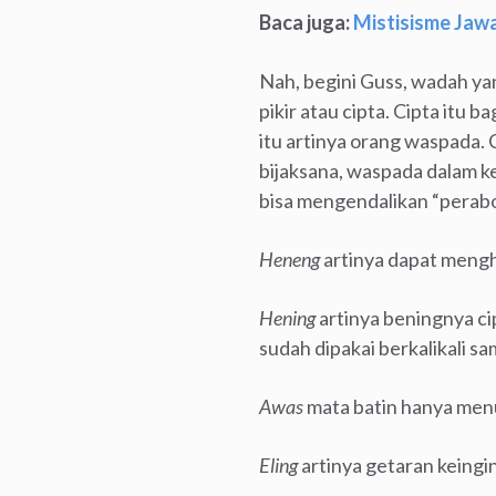
Baca juga:
Mistisisme Jaw
Nah, begini Guss, wadah ya
pikir atau cipta. Cipta itu
itu artinya orang waspada. 
bijaksana, waspada dalam ke
bisa mengendalikan “perabo
Heneng
artinya dapat mengh
Hening
artinya beningnya ci
sudah dipakai berkalikali sa
Awas
mata batin hanya men
Eling
artinya getaran keing