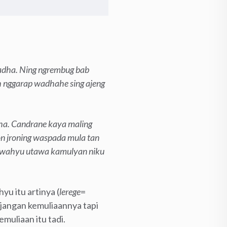
adha. Ning ngrembug bab
h nggarap wadhahe sing ajeng
ha. Candrane kaya maling
on jroning waspada mula tan
g wahyu utawa kamulyan niku
u itu artinya (
lerege
=
jangan kemuliaannya tapi
muliaan itu tadi.