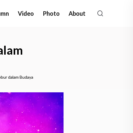
umn
Video
Photo
About
alam
ebur dalam Budaya