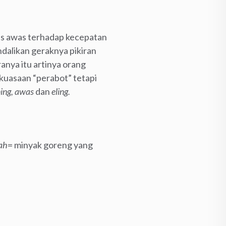
rus awas terhadap kecepatan
ndalikan geraknya pikiran
anya itu artinya orang
ekuasaan “perabot” tetapi
ing, awas
dan
eling.
ah
= minyak goreng yang