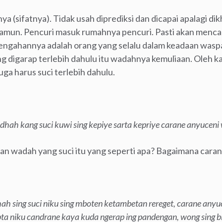
a (sifatnya). Tidak usah diprediksi dan dicapai apalagi di
mun. Pencuri masuk rumahnya pencuri. Pasti akan mencar
lengahannya adalah orang yang selalu dalam keadaan wasp
 digarap terlebih dahulu itu wadahnya kemuliaan. Oleh 
uga harus suci terlebih dahulu.
dhah kang suci kuwi sing kepiye sarta kepriye carane anyucen
an wadah yang suci itu yang seperti apa? Bagaimana car
 sing suci niku sing mboten ketambetan rereget, carane any
ipta niku candrane kaya kuda ngerap ing pandengan, wong sing bi