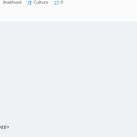
Jinabhumi
Culture
0
aggo