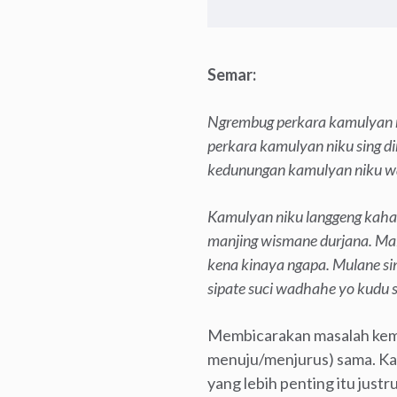
Semar:
Ngrembug perkara kamulyan n
perkara kamulyan niku sing d
kedunungan kamulyan niku w
Kamulyan niku langgeng kahan
manjing wismane durjana. Mal
kena kinaya ngapa. Mulane s
sipate suci wadhahe yo kudu s
Membicarakan masalah kem
menuju/menjurus) sama. Kal
yang lebih penting itu just