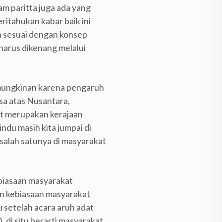
am paritta juga ada yang
itahukan kabar baik ini
an sesuai dengan konsep
arus dikenang melalui
emungkinan karena pengaruh
sa atas Nusantara,
it merupakan kerajaan
du masih kita jumpai di
salah satunya di masyarakat
ebiasaan masyarakat
an kebiasaan masyarakat
 setelah acara aruh adat
di situ berarti masyarakat