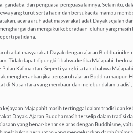
 gandaba, dan penguasa-penguasa lainnya. Selain itu, dal
wa yang turut serta hadir dan bersukacita mampu member
ikatakan, acara aruh adat masyarakat adat Dayak sejalan d
menghargai dan mengakui keberadaan leluhur yang masih h
perti patidana.
aruh adat masyarakat Dayak dengan ajaran Buddha ini k
lam. Tidak dapat dipungkiri bahwa ketika Majapahit berkua
 Pulau Kalimantan. Seperti yang kita tahu bahwa Majapah
ak mengherankan jika pengaruh ajaran Buddha maupun Hin
at di Nusantara yang membaur dan melebur dalam tradisi, 
wa kejayaan Majapahit masih tertinggal dalam tradisi dan k
akat Dayak. Ajaran Buddha masih terselip dalam tradisi d
iasaan yang benar-benar selaras dengan Buddhisme, yaitu
h melakukan perbuatan yang mengeluarkan darah (ahimsa), 