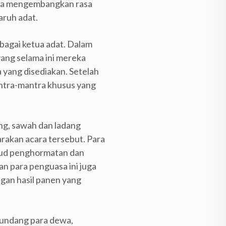
 kita mengembangkan rasa
aruh adat.
ebagai ketua adat. Dalam
 yang selama ini mereka
 yang disediakan. Setelah
antra-mantra khusus yang
ng, sawah dan ladang
rakan acara tersebut. Para
jud penghormatan dan
n para penguasa ini juga
gan hasil panen yang
gundang para dewa,