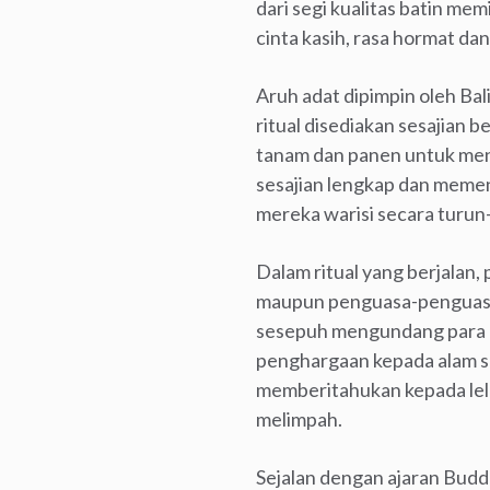
dari segi kualitas batin me
cinta kasih, rasa hormat da
Aruh adat dipimpin oleh Bal
ritual disediakan sesajian b
tanam dan panen untuk meny
sesajian lengkap dan memen
mereka warisi secara turun
Dalam ritual yang berjala
maupun penguasa-penguasa 
sesepuh mengundang para p
penghargaan kepada alam se
memberitahukan kepada lel
melimpah.
Sejalan dengan ajaran Budd