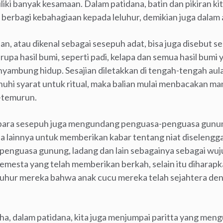
miliki banyak kesamaan. Dalam patidana, batin dan pikiran
n berbagi kebahagiaan kepada leluhur, demikian juga dalam 
ian, atau dikenal sebagai sesepuh adat, bisa juga disebut s
erupa hasil bumi, seperti padi, kelapa dan semua hasil bumi
ambung hidup. Sesajian diletakkan di tengah-tengah aula
uhi syarat untuk ritual, maka balian mulai menbacakan m
-temurun.
n, para sesepuh juga mengundang penguasa-penguasa gunu
lainnya untuk memberikan kabar tentang niat diselengga
enguasa gunung, ladang dan lain sebagainya sebagai wu
mesta yang telah memberikan berkah, selain itu diharapka
uhur mereka bahwa anak cucu mereka telah sejahtera den
ha, dalam patidana, kita juga menjumpai paritta yang men