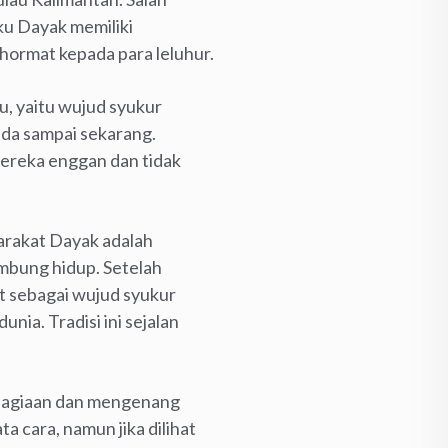
ku Dayak memiliki
ghormat kepada para leluhur.
tu, yaitu wujud syukur
ada sampai sekarang.
mereka enggan dan tidak
arakat Dayak adalah
mbung hidup. Setelah
t sebagai wujud syukur
ia. Tradisi ini sejalan
bahagiaan dan mengenang
a cara, namun jika dilihat