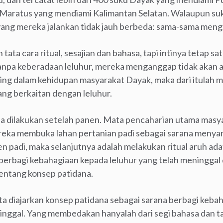
 Maratus yang mendiami Kalimantan Selatan. Walaupun su
i yang mereka jalankan tidak jauh berbeda: sama-sama men
ta cara ritual, sesajian dan bahasa, tapi intinya tetap sa
anpa keberadaan leluhur, mereka menganggap tidak akan 
nting dalam kehidupan masyarakat Dayak, maka dari itulah 
ang berkaitan dengan leluhur.
asa dilakukan setelah panen. Mata pencaharian utama masy
ereka membuka lahan pertanian padi sebagai sarana menya
 padi, maka selanjutnya adalah melakukan ritual aruh ada
erbagi kebahagiaan kepada leluhur yang telah meninggal dun
entang konsep patidana.
ta diajarkan konsep patidana sebagai sarana berbagi ke
inggal. Yang membedakan hanyalah dari segi bahasa dan tat