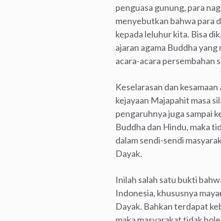
penguasa gunung, para naga,
menyebutkan bahwa para de
kepada leluhur kita. Bisa d
ajaran agama Buddha yang 
acara-acara persembahan se
Keselarasan dan kesamaan 
kejayaan Majapahit masa si
pengaruhnya juga sampai ke
Buddha dan Hindu, maka tid
dalam sendi-sendi masyarak
Dayak.
Inilah salah satu bukti bah
Indonesia, khususnya mayar
Dayak. Bahkan terdapat keb
maka masyarakat tidak bole