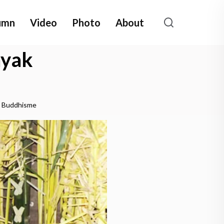
umn
Video
Photo
About
ayak
n Buddhisme