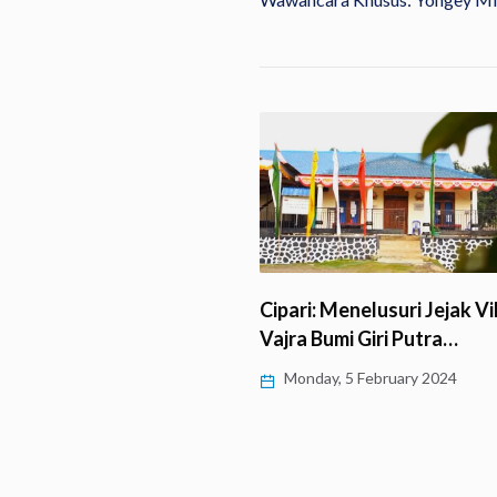
Cipari: Menelusuri Jejak V
Vajra Bumi Giri Putra…
ah Bersama, Umat
Monday, 5 February 2024
Desa Ayamalas Menjaga
nan…
y, 29 February 2024