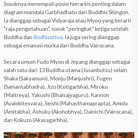
Sosoknya menempati posisi hierarkis penting dalam
diagram mandala Garbhadhatu dari Buddhis Shingon.
Ia dianggap sebagai Vidyaraja atau Myoo yang berarti
“raja pengetahuan”, sosok “peringkat” ketiga setelah
Buddha dan
Bodhisattva
. Ia juga sering dianggap
sebagai emanasi murka dari Buddha Vairocana.
Secara umum Fudo Myoo di Jepang dianggap sebagai
salah satu dari 13 Buddha utama (Jusanbutsu) selain
Shaka (Sakyamuni), Monju (Manjushri), Fugen
(Samantabhadra), Jizo (Ksitigarbha), Miroku
(Maitreya), Yakushi (Bhaisajyaguru), Kannon
(Avalokitesvara), Seishi (Mahasthamaprapta), Amida
(Amitabha), Ashuku (Akshobhya), Dainichi (Vairocana),
dan Kokuzo (Akasagarbha).