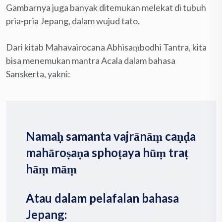
Gambarnya juga banyak ditemukan melekat di tubuh
pria-pria Jepang, dalam wujud tato.
Dari kitab Mahavairocana Abhisaṃbodhi Tantra, kita
bisa menemukan mantra Acala dalam bahasa
Sanskerta, yakni:
Namaḥ samanta vajrānāṃ caṇḍa
mahāroṣaṇa sphoṭaya hūṃ traṭ
hāṃ māṃ
Atau dalam pelafalan bahasa
Jepang: