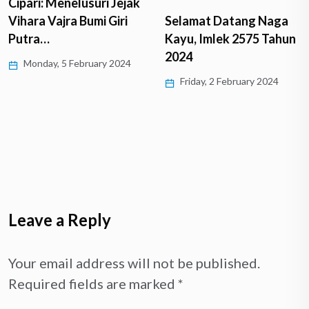
Jejak
Menyusuri Jejak
iri
Selamat Datang Naga
Harmoni dan Eksis
Kayu, Imlek 2575 Tahun
Umat Buddha di…
2024
2024
Monday, 25 Decemb
Friday, 2 February 2024
Leave a Reply
Your email address will not be published.
Required fields are marked
*