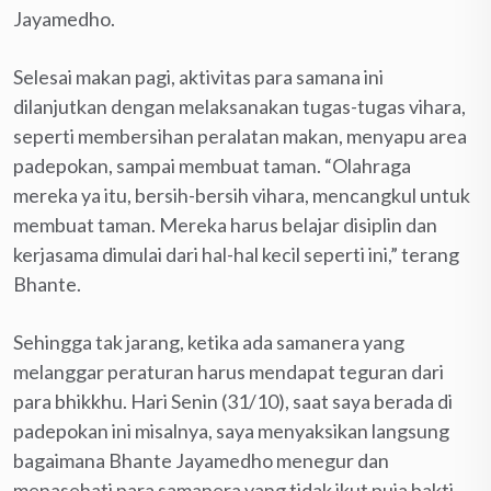
Jayamedho.
Selesai makan pagi, aktivitas para samana ini
dilanjutkan dengan melaksanakan tugas-tugas vihara,
seperti membersihan peralatan makan, menyapu area
padepokan, sampai membuat taman. “Olahraga
mereka ya itu, bersih-bersih vihara, mencangkul untuk
membuat taman. Mereka harus belajar disiplin dan
kerjasama dimulai dari hal-hal kecil seperti ini,” terang
Bhante.
Sehingga tak jarang, ketika ada samanera yang
melanggar peraturan harus mendapat teguran dari
para bhikkhu. Hari Senin (31/10), saat saya berada di
padepokan ini misalnya, saya menyaksikan langsung
bagaimana Bhante Jayamedho menegur dan
menasehati para samanera yang tidak ikut puja bakti