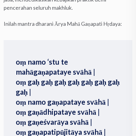
pencerahan seluruh makhluk.
Inilah mantra dharani Ārya Mahā Gaṇapati Hṛdaya:
oṃ namo ‘stu te
mahāgaṇapataye svāhā |
oṃ gaḥ gaḥ gaḥ gaḥ gaḥ gaḥ gaḥ
gaḥ |
oṃ namo gaṇapataye svāhā |
oṃ gaṇādhipataye svāhā |
oṃ gaṇeśvarāya svāhā |
oṃ gaṇapatipūjitāya svāhā |