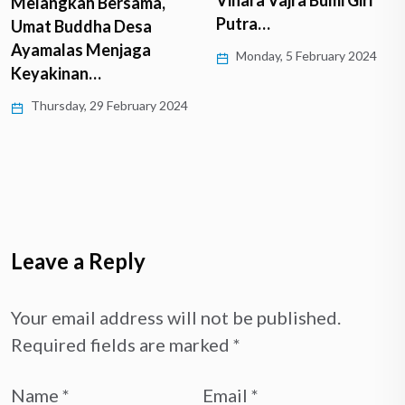
Vihara Vajra Bumi Giri
Selamat 
 Bersama,
Putra…
Kayu, Iml
ha Desa
2024
Menjaga
Monday, 5 February 2024
n…
Friday, 2 
29 February 2024
Leave a Reply
Your email address will not be published.
Required fields are marked
*
Name
*
Email
*