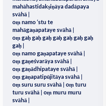
mahāhastidakṣiṇāya dadāpaya
svāhā |
oṃ namo ‘stu te
mahāgaṇapataye svāhā |
oṃ gaḥ gaḥ gaḥ gaḥ gaḥ gaḥ gaḥ
gaḥ |
oṃ namo gaṇapataye svāhā |
oṃ gaṇeśvarāya svāhā |
oṃ gaṇādhipataye svāhā |
oṃ gaṇapatipūjitāya svāhā |
oṃ suru suru svāhā | oṃ turu
turu svāhā | oṃ muru muru
svāhā |