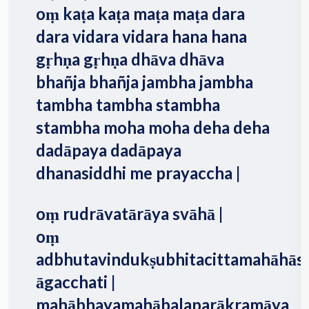
oṃ kaṭa kaṭa maṭa maṭa dara
dara vidara vidara hana hana
gṛhṇa gṛhṇa dhāva dhāva
bhañja bhañja jambha jambha
tambha tambha stambha
stambha moha moha deha deha
dadāpaya dadāpaya
dhanasiddhi me prayaccha |
oṃ rudrāvatārāya svāhā |
oṃ
adbhutavindukṣubhitacittamahāhā
āgacchati |
mahābhayamahābalaparākramāya