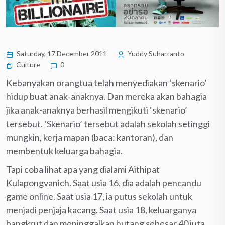
Saturday, 17 December 2011
Yuddy Suhartanto
Culture
0
Kebanyakan orangtua telah menyediakan ‘skenario’
hidup buat anak-anaknya. Dan mereka akan bahagia
jika anak-anaknya berhasil mengikuti ‘skenario’
tersebut. ‘Skenario’ tersebut adalah sekolah setinggi
mungkin, kerja mapan (baca: kantoran), dan
membentuk keluarga bahagia.
Tapi coba lihat apa yang dialami Aithipat
Kulapongvanich. Saat usia 16, dia adalah pencandu
game online. Saat usia 17, ia putus sekolah untuk
menjadi penjaja kacang. Saat usia 18, keluarganya
bangkrut dan meninggalkan hutang sebesar 40 juta