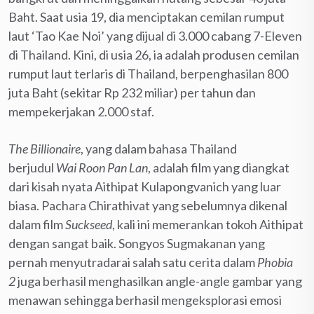
Baht. Saat usia 19, dia menciptakan cemilan rumput
laut ‘Tao Kae Noi’ yang dijual di 3.000 cabang 7-Eleven
di Thailand. Kini, di usia 26, ia adalah produsen cemilan
rumput laut terlaris di Thailand, berpenghasilan 800
juta Baht (sekitar Rp 232 miliar) per tahun dan
mempekerjakan 2.000 staf.
The Billionaire
, yang dalam bahasa Thailand
berjudul
Wai Roon Pan Lan
, adalah film yang diangkat
dari kisah nyata Aithipat Kulapongvanich yang luar
biasa. Pachara Chirathivat yang sebelumnya dikenal
dalam film
Suckseed
, kali ini memerankan tokoh Aithipat
dengan sangat baik. Songyos Sugmakanan yang
pernah menyutradarai salah satu cerita dalam
Phobia
2
juga berhasil menghasilkan angle-angle gambar yang
menawan sehingga berhasil mengeksplorasi emosi